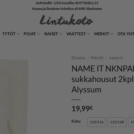
Softshellit -15% koodila: SOFTSHELL15
Nopea ja ilmainen toimitus yli 60€ tilaukseen
TYTÖT
POJAT
NAISET
VAATTEET
MERKIT
OTA YH
Etusivu
/
Merkit
/
name it
NAME IT NKNP
LISÄÄ
sukkahousut 2kpl
SUOSIKKEIHIN
Alyssum
19,99
€
Koko
110/116
122/128
1