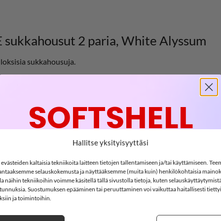
kkahousut 2 paria, White Alyssum
oksisia sukkahousuja.
staania
SOFTSHELL
-15%
Hallitse yksityisyyttäsi
västeiden kaltaisia tekniikoita laitteen tietojen tallentamiseen ja/tai käyttämiseen. Te
ntaaksemme selauskokemusta ja näyttääksemme (muita kuin) henkilökohtaisia mainok
SOFTSHELL15
 näihin tekniikoihin voimme käsitellä tällä sivustolla tietoja, kuten selauskäyttäytymistä
15% ALENNUS KOODILLA:
ä tunnuksia. Suostumuksen epääminen tai peruuttaminen voi vaikuttaa haitallisesti tietty
siin ja toimintoihin.
2
18
:
36
Countdown ends in:
:
54
02
18
:
36
:
54
LISÄÄ
LISÄÄ