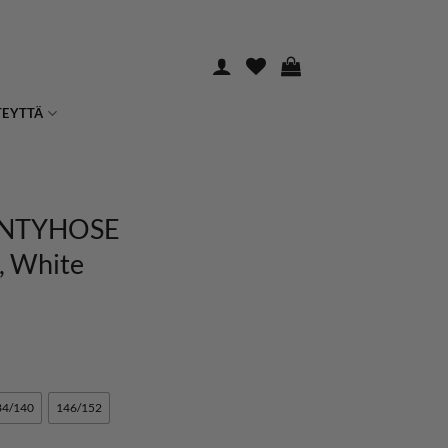
TEYTTÄ
ANTYHOSE
, White
34/140
146/152