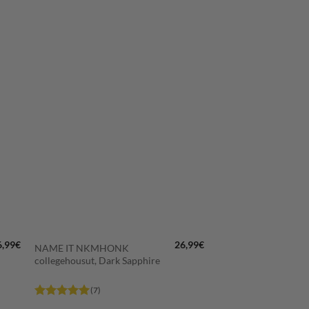
LISÄÄ
N
SUOSIKKEIHIN
+
6,99
€
26,99
€
NAME IT NKMHONK
collegehousut, Dark Sapphire
(7)
Arvostelu