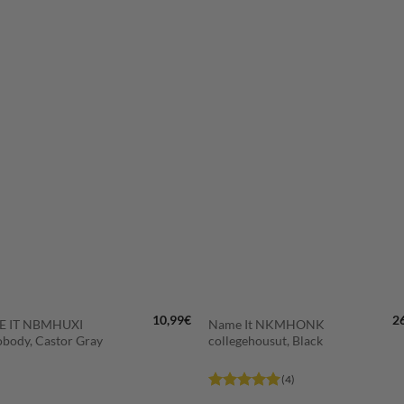
LISÄÄ
LISÄÄ
SUOSIKKEIHIN
SUOSIKKEIHI
+
10,99
€
2
 IT NBMHUXI
Name It NKMHONK
obody, Castor Gray
collegehousut, Black
(4)
Arvostelu