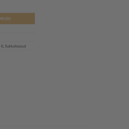
usut 2kpl, White Alyssum määrä
RIIN
6
it
,
Sukkahousut