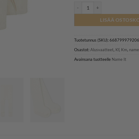
NAME IT NKNPANTYHOSE sukkaho
LISÄÄ OSTOSKO
Tuotetunnus (SKU):
66879997920
Osastot:
Alusvaatteet
,
Kf
,
Km
,
name 
Avainsana tuotteelle
Name It