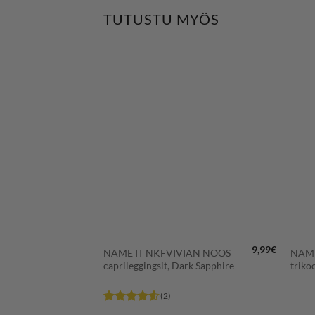
TUTUSTU MYÖS
LISÄÄ
LISÄÄ
SUOSIKKEIHIN
SUOSIKKEIHIN
+
+
26,99
€
9,99
€
NK
NAME IT NKFVIVIAN NOOS
NAME
in
caprileggingsit, Dark Sapphire
triko
(2)
Arvostelu