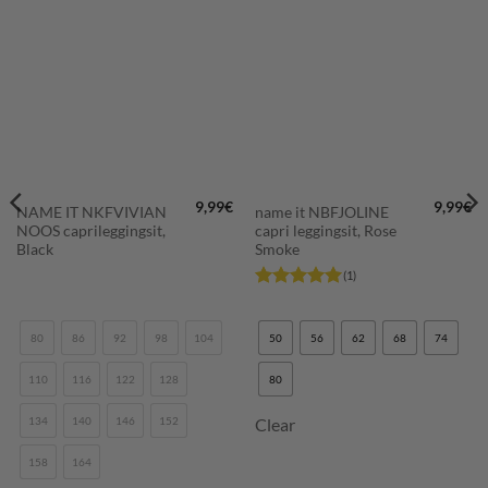
LISÄÄ
LISÄÄ
SUOSIKKEIHIN
SUOSIKKEIHIN
9,99
€
9,99
€
NAME IT NKFVIVIAN
name it NBFJOLINE
NOOS caprileggingsit,
capri leggingsit, Rose
Black
Smoke
(1)
Arvostelu
tuotteesta:
5
/ 5
80
86
92
98
104
50
56
62
68
74
110
116
122
128
80
134
140
146
152
Clear
158
164