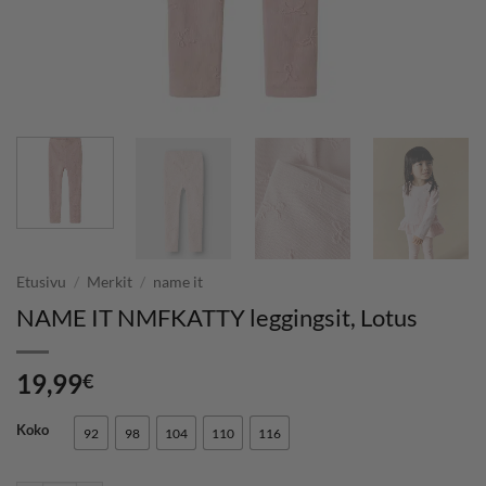
Etusivu
/
Merkit
/
name it
NAME IT NMFKATTY leggingsit, Lotus
19,99
€
Koko
92
98
104
110
116