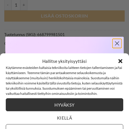
NAME IT NMFKATTY leggingsit, Lotus määrä
LISÄÄ OSTOSKORIIN
Tuotetunnus (SKU):
668799981501
Osastot:
Leggingsit
,
Mf
,
name it
,
Ribbi
SOFTSHELL
Avainsana tuotteelle
Name It
Hallitse yksityisyyttäsi
Käytämme evästeiden kaltaisia tekniikoita laitteen tietojen tallentamiseen ja/tai
-15%
käyttämiseen. Teemme tämän parantaaksemme selauskokemusta ja
näyttääksemme (muita kuin) henkilökohtaisia mainoksia. Suostumalla näihin
tekniikoihin voimme käsitellä tällä sivustolla tietoja, kuten selauskäyttäytymistä
tai yksilöllisiä tunnuksia. Suostumuksen epääminen tai peruuttaminen voi
SOFTSHELL15
15% ALENNUS KOODILLA:
vaikuttaa haitallisesti tiettyihin ominaisuuksiin ja toimintoihin.
KUVAUS
LISÄTIEDOT
HYVÄKSY
2
8
:
Countdown ends in:
30
:
28
02
08
:
30
:
28
ARVIOT (0)
KIELLÄ
Name it NMFKATTY leggingsit, Lotus
days
hours
minutes
seconds