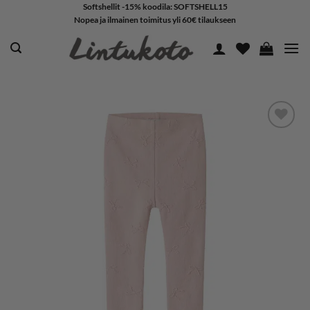
Skip
Softshellit -15% koodila: SOFTSHELL15
Nopea ja ilmainen toimitus yli 60€ tilaukseen
to
content
LISÄÄ
SUOSIKKEIHIN