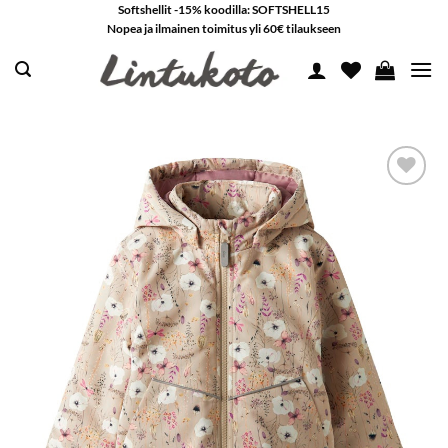
Skip
Softshellit -15% koodilla: SOFTSHELL15
Nopea ja ilmainen toimitus yli 60€ tilaukseen
to
content
LISÄÄ
SUOSIKKEIHIN