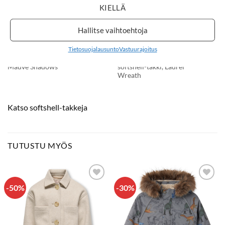
KIELLÄ
Hallitse vaihtoehtoja
46,99
€
46,99
€
Tietosuojalausunto
Vastuurajoitus
NAME IT NMFALFA08
NAME IT
MAGIC softshell-takki,
NMMALFA08 MAGIC
Mauve Shadows
softshell-takki, Laurel
Wreath
Katso softshell-takkeja
TUTUSTU MYÖS
-50%
-30%
LISÄÄ
LISÄÄ
SUOSIKKEIHIN
SUOSIKKEIHIN