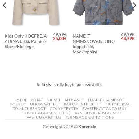
49,99
€
69,99
€
Kids Only KOGFREJA-
NAME IT
räinen
Nykyinen
Alkuperäinen
Nykyinen
Alkuperä
Ny
25,00
€
48,99
€
ADINA takki, Pumice
NMMSNOW05 DINO
hinta
hinta
hinta
hinta
hi
on:
oli:
on:
oli:
on
Stone/Melange
toppatakki,
69,96€.
49,99€.
25,00€.
69,99€.
48
Mockingbird
Tällä sivustolla käytetään evästeitä.
TYTÖT
POJAT
NAISET
ALUSASUT
HAMEET JA MEKOT
HOUSUT
ULKOVAATTEET
PAIDAT JA NEULEET
TIETOTURVA
TOIMITUSEHDOT
OTA YHTEYTTÄ
EVÄSTEKÄYTÄNTÖ (EU)
TIETOSUOJALAUSUNTO (EU)
VASTUUVAPAUSLAUSEKE
VASTUURAJOITUS
TERMS AND CONDITIONS
Copyright 2026 ©
Kurenala