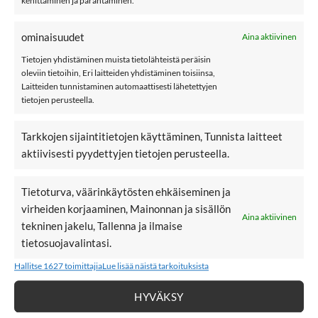
kehittäminen ja parantaminen.
käsittely.
ominaisuudet
Aina aktiivinen
Ominaisuudet:
Tietojen yhdistäminen muista tietolähteistä peräisin
Materiaali: 100% polyesteriä
oleviin tietoihin, Eri laitteiden yhdistäminen toisiinsa,
Laitteiden tunnistaminen automaattisesti lähetettyjen
Väri: Peyote
tietojen perusteella.
Hoito: 40 asteinen konepesu
Tarkkojen sijaintitietojen käyttäminen, Tunnista laitteet
name it
aktiivisesti pyydettyjen tietojen perusteella.
Kokotaulukko
Tietoturva, väärinkäytösten ehkäiseminen ja
virheiden korjaaminen, Mainonnan ja sisällön
Katso lisää välikausitakkeja
Aina aktiivinen
tekninen jakelu, Tallenna ja ilmaise
tietosuojavalintasi.
Hallitse 1627 toimittajia
Lue lisää näistä tarkoituksista
LISÄÄ
LISÄÄ
SUOSIKKEIHIN
SUOSIKKEIHIN
HYVÄKSY