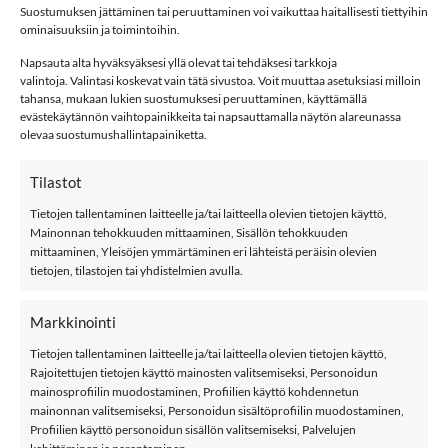
Suostumuksen jättäminen tai peruuttaminen voi vaikuttaa haitallisesti tiettyihin
Osastot:
Mf
,
name it
,
Takit
,
Toppatakit
ominaisuuksiin ja toimintoihin.
Avainsana tuotteelle
Name It
Napsauta alta hyväksyäksesi yllä olevat tai tehdäksesi tarkkoja
valintoja. Valintasi koskevat vain tätä sivustoa. Voit muuttaa asetuksiasi milloin
tahansa, mukaan lukien suostumuksesi peruuttaminen, käyttämällä
evästekäytännön vaihtopainikkeita tai napsauttamalla näytön alareunassa
olevaa suostumushallintapainiketta.
Tilastot
KUVAUS
Tietojen tallentaminen laitteelle ja/tai laitteella olevien tietojen käyttö,
LISÄTIEDOT
Mainonnan tehokkuuden mittaaminen, Sisällön tehokkuuden
mittaaminen, Yleisöjen ymmärtäminen eri lähteistä peräisin olevien
ARVIOT (2)
tietojen, tilastojen tai yhdistelmien avulla.
name it NMFMAXI BOUQUET toppatakki, Peyote
Markkinointi
name it NMFMAXI on ihana kukka-kuosinen toppatakki,
Tietojen tallentaminen laitteelle ja/tai laitteella olevien tietojen käyttö,
jossa vettähylkivä käsittely pinnassa. Takissa irrotettava
Rajoitettujen tietojen käyttö mainosten valitsemiseksi, Personoidun
huppu, edessä taskut sekä heijastimet edessä ja takana.
mainosprofiilin muodostaminen, Profiilien käyttö kohdennetun
Resorit hihansuissa. Takana kuminauha tuomassa muotoa
mainonnan valitsemiseksi, Personoidun sisältöprofiilin muodostaminen,
Profiilien käyttö personoidun sisällön valitsemiseksi, Palvelujen
takille ja takki on takaa hieman pidempi. Bionic Finish Eco-