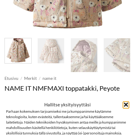
Etusivu
/
Merkit
/
name it
NAME IT NMFMAXI toppatakki, Peyote
Hallitse yksityisyyttäsi
Parhaan kokemuksen tarjoamiseksi me ja kumppanimme käytämme
Arvio
2
5
Tuotetta ei ole varastossa eikä myytävänä.
teknologioita, kuten evästeitä, tallentaaksemme ja/tai käyttääksemme
5:stä
laitetietoja. Näiden tekniikoiden hyväksyminen antaa meille ja kumppanimme
perustuen
asiakkaan
mahdollisuuden käsitellä henkilötietoja, kuten selauskäyttäytymistä tai
Tuotetunnus (SKU):
668799979972
arvotukseen.
yksilöllisiä tunnuksia tällä sivustolla, ja näyttää (ei-)personoituja mainoksia.