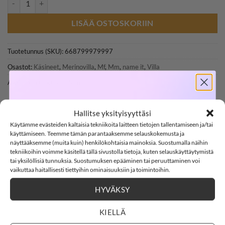
11,99€.
8,39€.
LISÄÄ OSTOSKORIIN
Tuotetunnus (SKU):
668799979997
Osastot:
Käsineet
,
Merinovilla
,
Mf
,
Mm
,
name it
,
Villa
Avainsana tuotteelle
Name It
SOFTSHELL
Hallitse yksityisyyttäsi
Käytämme evästeiden kaltaisia tekniikoita laitteen tietojen tallentamiseen ja/tai
-15%
käyttämiseen. Teemme tämän parantaaksemme selauskokemusta ja
näyttääksemme (muita kuin) henkilökohtaisia mainoksia. Suostumalla näihin
tekniikoihin voimme käsitellä tällä sivustolla tietoja, kuten selauskäyttäytymistä
KUVAUS
tai yksilöllisiä tunnuksia. Suostumuksen epääminen tai peruuttaminen voi
SOFTSHELL15
15% ALENNUS KOODILLA:
vaikuttaa haitallisesti tiettyihin ominaisuuksiin ja toimintoihin.
LISÄTIEDOT
ARVIOT (1)
HYVÄKSY
3
2
:
Countdown ends in:
38
:
15
03
02
:
38
:
15
name it NMFWHOLLA sormikkaat, Satellite
KIELLÄ