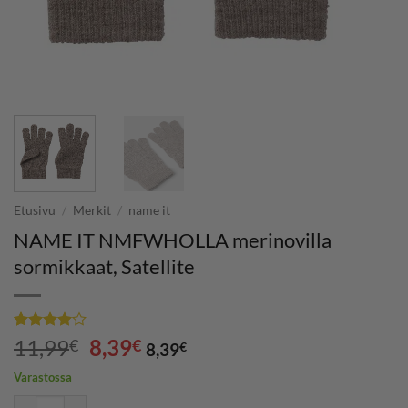
Etusivu
/
Merkit
/
name it
NAME IT NMFWHOLLA merinovilla
sormikkaat, Satellite
Arvio
1
4
Alkuperäinen
Nykyinen
11,99
8,39
€
€
8,39
€
5:stä
hinta
hinta
perustuen
Varastossa
asiakkaan
oli:
on:
arvotukseen.
NAME IT NMFWHOLLA merinovilla sormikkaat, Satellite määrä