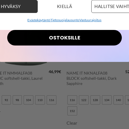
02
05
:
01
:
08
HYVÄKSY
KIELLÄ
HALLITSE VAIH
LISÄÄ
LISÄÄ
SUOSIKKEIHIN
SUOSIKKEIHI
days
hours
minutes
seconds
Evästekäytäntö
Tietosuojalausunto
Vastuurajoitus
OSTOKSILLE
+
46,99
€
5
 IT NMMALFA08
NAME IT NKNALFA08
 softshell-takki, Laurel
BLOCK softshell-takki, Dark
th
Sapphire
92
98
104
110
116
116
122
128
134
140
r
152
Clear