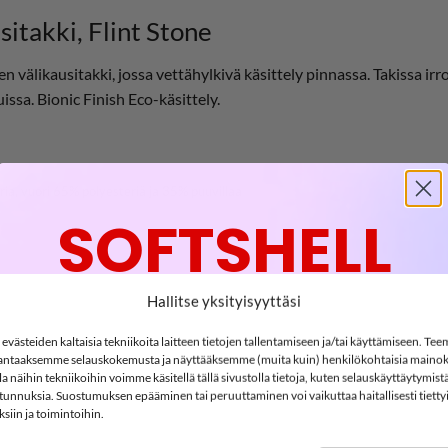
takki, Flint Stone
likausitakki, jossa vettähylkivä käsittely pinnassa. Takissa irr
issa. Bionic Finish Eco-käsittely.
ria, vuori 65% polyesteriä ja 35% puuvillaa
SOFTSHELL
-15%
Hallitse yksityisyyttäsi
västeiden kaltaisia tekniikoita laitteen tietojen tallentamiseen ja/tai käyttämiseen. Te
ntaaksemme selauskokemusta ja näyttääksemme (muita kuin) henkilökohtaisia mainok
SOFTSHELL15
 näihin tekniikoihin voimme käsitellä tällä sivustolla tietoja, kuten selauskäyttäytymistä
15% ALENNUS KOODILLA:
ä tunnuksia. Suostumuksen epääminen tai peruuttaminen voi vaikuttaa haitallisesti tietty
siin ja toimintoihin.
2
5
:
Countdown ends in:
1
:
8