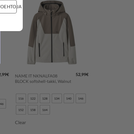
TOEHTOJA
LISÄÄ
N
SUOSIKKEIHIN
+
2,99
€
52,99
€
NAME IT NKNALFA08
BLOCK softshell-takki, Walnut
116
122
128
134
140
146
146
152
158
164
Clear