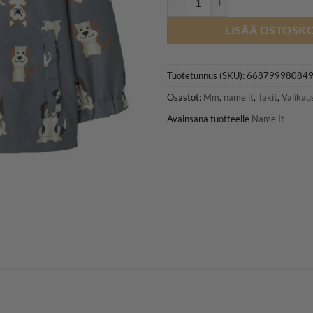
LISÄÄ OSTOSKO
Tuotetunnus (SKU):
66879998084
Osastot:
Mm
,
name it
,
Takit
,
Välikaus
Avainsana tuotteelle
Name It