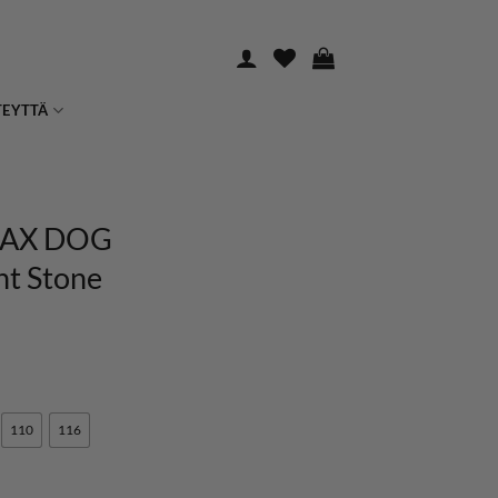
TEYTTÄ
AX DOG
int Stone
110
116
akki, Flint Stone määrä