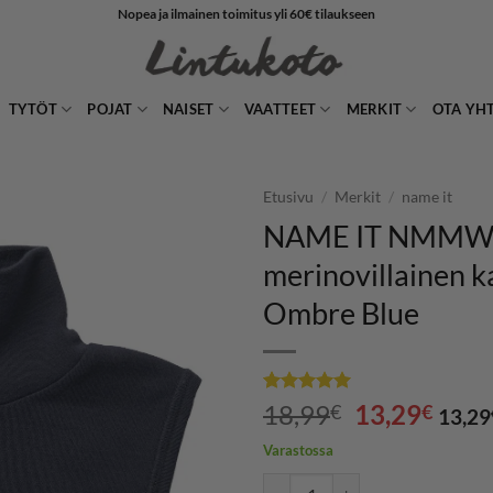
Nopea ja ilmainen toimitus yli 60€ tilaukseen
TYTÖT
POJAT
NAISET
VAATTEET
MERKIT
OTA YH
Etusivu
/
Merkit
/
name it
NAME IT NMMWI
LISÄÄ
merinovillainen ka
SUOSIKKEIHIN
Ombre Blue
Arvio
1
5
Alkuperäin
Nyky
18,99
13,29
€
€
13,29
5:stä
hinta
hint
perustuen
Varastossa
asiakkaan
oli:
on:
arvotukseen.
NAME IT NMMWILLIT merinovilla
18,99€.
13,2