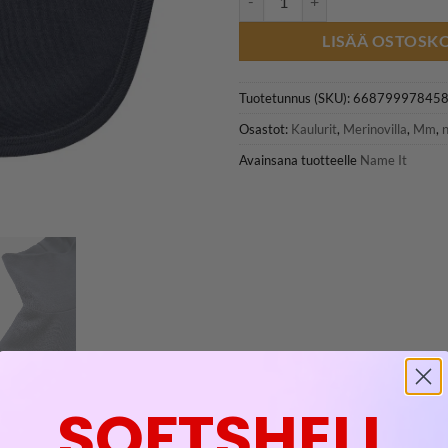
LISÄÄ OSTOSKO
Tuotetunnus (SKU):
66879997845
Osastot:
Kaulurit
,
Merinovilla
,
Mm
,
Avainsana tuotteelle
Name It
SOFTSHELL