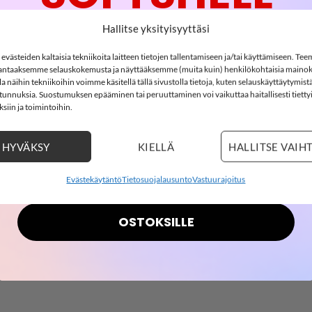
-15%
Hallitse yksityisyyttäsi
n merinovillainen kauluri, Ombre Blue
västeiden kaltaisia tekniikoita laitteen tietojen tallentamiseen ja/tai käyttämiseen. Te
ntaaksemme selauskokemusta ja näyttääksemme (muita kuin) henkilökohtaisia mainok
a on mulesing-vapaata merinovillaa. Kauluri on sopiva 1-5-vuotiaa
SOFTSHELL15
 näihin tekniikoihin voimme käsitellä tällä sivustolla tietoja, kuten selauskäyttäytymistä
15% ALENNUS KOODILLA:
ä tunnuksia. Suostumuksen epääminen tai peruuttaminen voi vaikuttaa haitallisesti tietty
siin ja toimintoihin.
2
6
:
Countdown ends in:
25
:
22
02
06
:
25
:
22
HYVÄKSY
KIELLÄ
HALLITSE VAIH
days
hours
minutes
seconds
Evästekäytäntö
Tietosuojalausunto
Vastuurajoitus
OSTOKSILLE