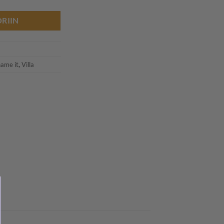
RIIN
8
name it
,
Villa