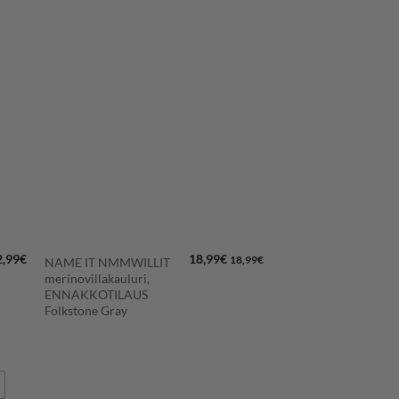
LISÄÄ
N
SUOSIKKEIHIN
+
2,99
€
18,99
€
18,99
€
NAME IT NMMWILLIT
merinovillakauluri,
ENNAKKOTILAUS
Folkstone Gray