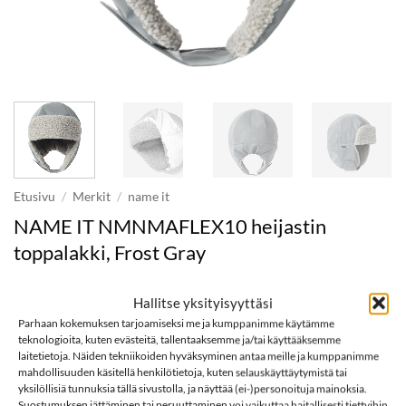
Etusivu
/
Merkit
/
name it
NAME IT NMNMAFLEX10 heijastin
toppalakki, Frost Gray
24,99
Hallitse yksityisyyttäsi
€
Parhaan kokemuksen tarjoamiseksi me ja kumppanimme käytämme
teknologioita, kuten evästeitä, tallentaaksemme ja/tai käyttääksemme
Koko
laitetietoja. Näiden tekniikoiden hyväksyminen antaa meille ja kumppanimme
mahdollisuuden käsitellä henkilötietoja, kuten selauskäyttäytymistä tai
yksilöllisiä tunnuksia tällä sivustolla, ja näyttää (ei-)personoituja mainoksia.
NAME IT NMNMAFLEX10 heijastin toppalakki, Frost Gray määrä
Suostumuksen jättäminen tai peruuttaminen voi vaikuttaa haitallisesti tiettyihin