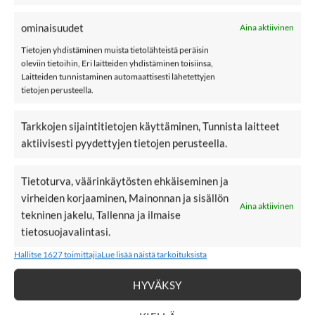
name it NMNMALEX toppalakki, joka on heijastavaa
materiaalia. Tuulenkestävä, 10 000mm vedenkestävyys ja
ominaisuudet
Aina aktiivinen
hengittävyys 0 000g/m2/24h.
Tietojen yhdistäminen muista tietolähteistä peräisin
oleviin tietoihin, Eri laitteiden yhdistäminen toisiinsa,
Materiaali: 100% polyesteri
Laitteiden tunnistaminen automaattisesti lähetettyjen
tietojen perusteella.
Väri: Frost Gray
Hoito: 30 °C konepesu
Tarkkojen sijaintitietojen käyttäminen, Tunnista laitteet
aktiivisesti pyydettyjen tietojen perusteella.
name it
Kokotaulukko
Tietoturva, väärinkäytösten ehkäiseminen ja
virheiden korjaaminen, Mainonnan ja sisällön
Lisää pipoja
Aina aktiivinen
tekninen jakelu, Tallenna ja ilmaise
tietosuojavalintasi.
Hallitse 1627 toimittajia
Lue lisää näistä tarkoituksista
LISÄÄ
LISÄÄ
SUOSIKKEIHIN
SUOSIKKEIHIN
HYVÄKSY