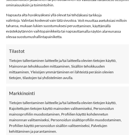
ominaisuuksiin ja toimintoihin.
LISÄÄ OSTOSKORIIN
Napsauta alta hyväksyäksesi yllä olevat tai tehdäksesi tarkkoja
valintoja. Valintasi koskevat vain tätä sivustoa. Voit muuttaa asetuksiasi milloin
tahansa, mukaan lukien suostumuksesi peruuttaminen, käyttämällä
evästekäytännön vaihtopainikkeita tai napsauttamalla näytön alareunassa
Tuotetunnus (SKU):
668799978869
olevaa suostumushallintapainiketta.
Osastot:
Mf
,
Mm
,
name it
,
Päähineet
,
Pipot
,
Toppavaatteet
Tilastot
Avainsana tuotteelle
Name It
Tietojen tallentaminen laitteelle ja/tai laitteella olevien tietojen käyttö,
Mainonnan tehokkuuden mittaaminen, Sisällön tehokkuuden
mittaaminen, Yleisöjen ymmärtäminen eri lähteistä peräisin olevien
tietojen, tilastojen tai yhdistelmien avulla.
Markkinointi
KUVAUS
Tietojen tallentaminen laitteelle ja/tai laitteella olevien tietojen käyttö,
LISÄTIEDOT
Rajoitettujen tietojen käyttö mainosten valitsemiseksi, Personoidun
ARVIOT (0)
mainosprofiilin muodostaminen, Profiilien käyttö kohdennetun
mainonnan valitsemiseksi, Personoidun sisältöprofiilin muodostaminen,
Profiilien käyttö personoidun sisällön valitsemiseksi, Palvelujen
NAME IT NMNMALEX10 toppalakki, Frost Gray
kehittäminen ja parantaminen.