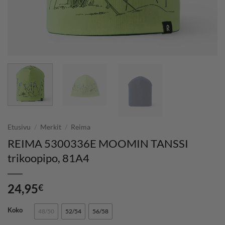
Etusivu
/
Merkit
/
Reima
REIMA 5300336E MOOMIN TANSSI
trikoopipo, 81A4
24,95
€
Koko
48/50
52/54
56/58