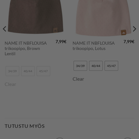
7,99
€
7,99
€
NAME IT NBFLOUISA
NAME IT NBFLOUISA
trikoopipo, Brown
trikoopipo, Lotus
Lentil
34/39
40/44
45/47
34/39
40/44
45/47
Clear
Clear
TUTUSTU MYÖS