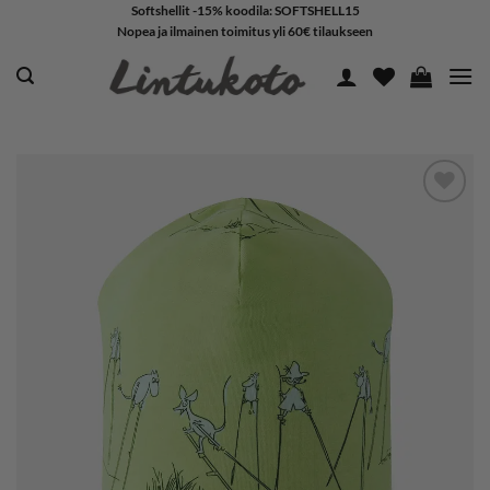
Skip
Softshellit -15% koodila: SOFTSHELL15
Nopea ja ilmainen toimitus yli 60€ tilaukseen
to
content
LISÄÄ
SUOSIKKEIHIN