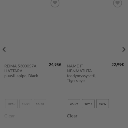
LISÄÄ
LISÄÄ
SUOSIKKEIHIN
SUOSIKKEIHIN
24,95
€
22,99
€
REIMA 5300057A
NAME IT
HATTARA
NBNMATUTA
puuvillapipo, Black
teddymyssysetti,
Tigers eye
48/50
52/54
56/58
34/39
40/44
45/47
Clear
Clear