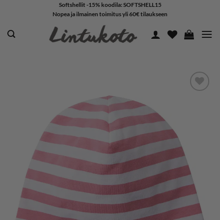
Skip
Softshellit -15% koodila: SOFTSHELL15
Nopea ja ilmainen toimitus yli 60€ tilaukseen
to
content
LISÄÄ
SUOSIKKEIHIN