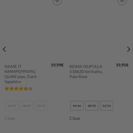
LISÄÄ
LISÄÄ
SUOSIKKEIHIN
SUOSIKKEIHIN
19,99
€
19,95
€
NAME IT
REIMA NUPULLA
NMMPEPPAPIG
518620 lierihattu,
GLAW pipo, Dark
Pale Rose
Sapphire
(1)
Arvostelu
tuotteesta:
5
/ 5
46/47
48/49
50/51
44/46
48/50
52/54
Clear
Clear