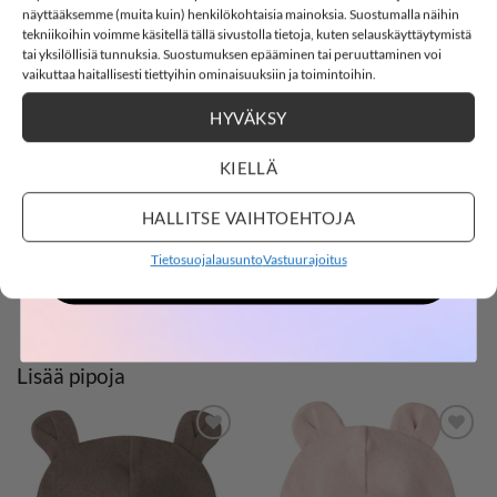
-15%
näyttääksemme (muita kuin) henkilökohtaisia mainoksia. Suostumalla näihin
REIMA TANSSI kääntöpipo, Sunset Pink
tekniikoihin voimme käsitellä tällä sivustolla tietoja, kuten selauskäyttäytymistä
tai yksilöllisiä tunnuksia. Suostumuksen epääminen tai peruuttaminen voi
Reima TANSSI kääntöpipo, ihanan pehmeää trikoota.
SOFTSHELL15
15% ALENNUS KOODILLA:
vaikuttaa haitallisesti tiettyihin ominaisuuksiin ja toimintoihin.
Tyylikäs raitakuosi ja toisella puolella yksivärinen. Materiaali
HYVÄKSY
2
16
:
2
Countdown ends in:
:
5
luomupuuvilla.
02
16
:
02
:
05
KIELLÄ
Materiaali: 95% puuvillaa ja 5% elastaania
days
hours
minutes
seconds
Väri: Sunset Pink
HALLITSE VAIHTOEHTOJA
Hoito: 30°C konepesu
Tietosuojalausunto
Vastuurajoitus
OSTOKSILLE
Reima kokotaulukko
Reima
Lisää pipoja
LISÄÄ
LISÄÄ
SUOSIKKEIHIN
SUOSIKKEIHIN