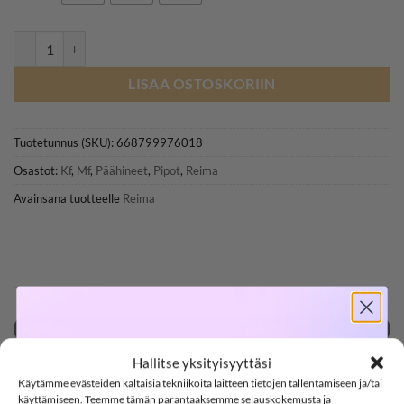
REIMA TANSSI 5300056B kääntöpipo, Sunset Pink määrä
LISÄÄ OSTOSKORIIN
Tuotetunnus (SKU):
668799976018
Osastot:
Kf
,
Mf
,
Päähineet
,
Pipot
,
Reima
Avainsana tuotteelle
Reima
KUVAUS
SOFTSHELL
LISÄTIEDOT
Hallitse yksityisyyttäsi
Käytämme evästeiden kaltaisia tekniikoita laitteen tietojen tallentamiseen ja/tai
ARVIOT (0)
käyttämiseen. Teemme tämän parantaaksemme selauskokemusta ja