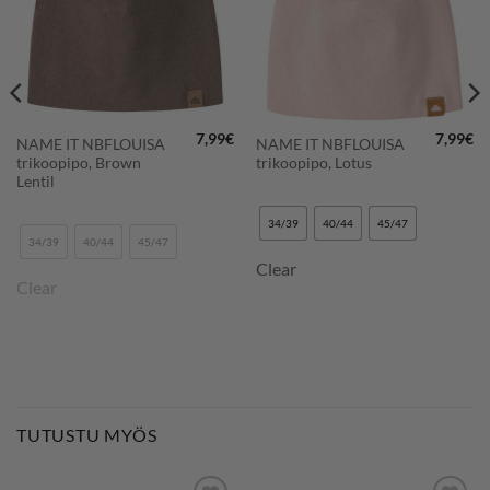
7,99
€
7,99
€
NAME IT NBFLOUISA
NAME IT NBFLOUISA
trikoopipo, Brown
trikoopipo, Lotus
Lentil
34/39
40/44
45/47
34/39
40/44
45/47
Clear
Clear
TUTUSTU MYÖS