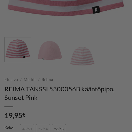
Etusivu
/
Merkit
/
Reima
REIMA TANSSI 5300056B kääntöpipo,
Sunset Pink
19,95
€
Koko
48/50
52/54
56/58