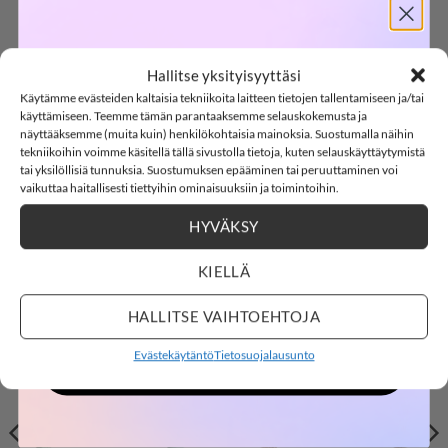
SOFTSHELL
LISÄÄ
LISÄÄ
SUOSIKKEIHIN
SUOSIKKEIHIN
Hallitse yksityisyyttäsi
Käytämme evästeiden kaltaisia tekniikoita laitteen tietojen tallentamiseen ja/tai
-15%
käyttämiseen. Teemme tämän parantaaksemme selauskokemusta ja
näyttääksemme (muita kuin) henkilökohtaisia mainoksia. Suostumalla näihin
tekniikoihin voimme käsitellä tällä sivustolla tietoja, kuten selauskäyttäytymistä
tai yksilöllisiä tunnuksia. Suostumuksen epääminen tai peruuttaminen voi
SOFTSHELL15
15% ALENNUS KOODILLA:
vaikuttaa haitallisesti tiettyihin ominaisuuksiin ja toimintoihin.
9,99
€
5,99
€
9,99
€
5,99
€
NAME IT
NAME IT
HYVÄKSY
3
7
:
Countdown ends in:
59
:
0
NKFACC-ROSIE
NBFACC-TRILLE
03
07
:
59
:
00
hiuspanta, Impala
vauvan pääpanta,
Easter Egg
KIELLÄ
days
hours
minutes
seconds
HALLITSE VAIHTOEHTOJA
Evästekäytäntö
Tietosuojalausunto
OSTOKSILLE
LISÄÄ
LISÄÄ
SUOSIKKEIHIN
SUOSIKKEIHIN