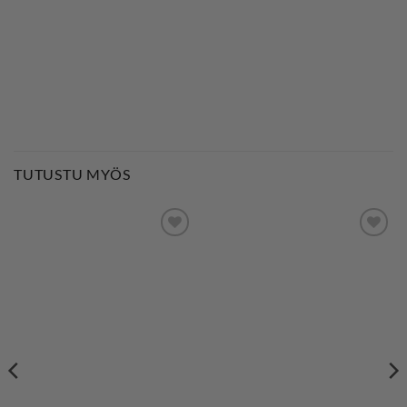
TUTUSTU MYÖS
LISÄÄ
LISÄÄ
SUOSIKKEIHIN
SUOSIKKEIHIN