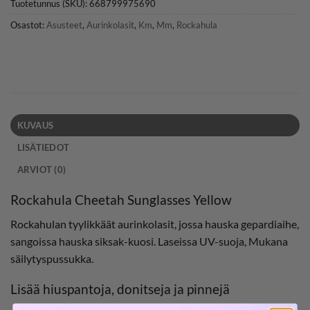
Tuotetunnus (SKU):
668799975690
Osastot:
Asusteet
,
Aurinkolasit
,
Km
,
Mm
,
Rockahula
KUVAUS
LISÄTIEDOT
ARVIOT (0)
Rockahula Cheetah Sunglasses Yellow
Rockahulan tyylikkäät aurinkolasit, jossa hauska gepardiaihe,
sangoissa hauska siksak-kuosi. Laseissa UV-suoja, Mukana
säilytyspussukka.
Lisää hiuspantoja, donitseja ja pinnejä