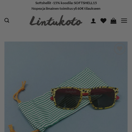
Skip
Softshellit -15% koodila: SOFTSHELL15
Nopea ja ilmainen toimitus yli 60€ tilaukseen
to
content
LISÄÄ
SUOSIKKEIHIN