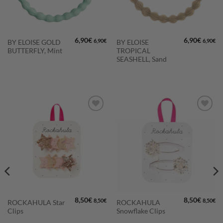
6,90
€
6,90
€
6,90
€
6,90
€
BY ELOISE GOLD
BY ELOISE
BUTTERFLY, Mint
TROPICAL
SEASHELL, Sand
LISÄÄ
LISÄÄ
SUOSIKKEIHIN
SUOSIKKEIHIN
8,50
€
8,50
€
8,50
€
8,50
€
ROCKAHULA Star
ROCKAHULA
Clips
Snowflake Clips