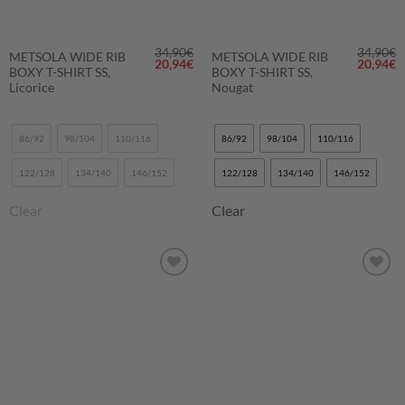
34,90
€
34,90
€
METSOLA WIDE RIB
METSOLA WIDE RIB
Alkuperäinen
Nykyinen
Alkuper
N
20,94
€
20,94
€
BOXY T-SHIRT SS,
BOXY T-SHIRT SS,
hinta
hinta
hinta
h
oli:
on:
oli:
o
Licorice
Nougat
34,90€.
20,94€.
34,90€.
2
86/92
98/104
110/116
86/92
98/104
110/116
122/128
134/140
146/152
122/128
134/140
146/152
Clear
Clear
LISÄÄ
LISÄÄ
SUOSIKKEIHIN
SUOSIKKEIHIN