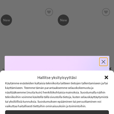
New
New
LISÄÄ
LISÄÄ
SUOSIKKEIHIN
SUOSIKKEIHIN
SOFTSHELL
54,90
€
54,90
€
METSOLA BADGER
METSOLA BADGER
oversize sweater, Dusty
oversize sweater,
Hallitse yksityisyyttäsi
Green
Stormy
Käytämme evästeiden kaltaisia tekniikoita laitteen tietojen tallentamiseen ja/tai
-15%
käyttämiseen. Teemme tämän parantaaksemme selauskokemusta ja
näyttääksemme (muita kuin) henkilökohtaisia mainoksia. Suostumalla näihin
74/80
86/92
98/104
74/80
86/92
98/104
tekniikoihin voimme käsitellä tällä sivustolla tietoja, kuten selauskäyttäytymistä
tai yksilöllisiä tunnuksia. Suostumuksen epääminen tai peruuttaminen voi
110/116
122/128
134/140
110/116
122/128
134/140
SOFTSHELL15
15% ALENNUS KOODILLA:
vaikuttaa haitallisesti tiettyihin ominaisuuksiin ja toimintoihin.
Clear
Clear