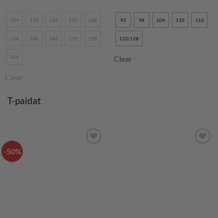
Arvostelu
tuotteesta:
5
/ 5
104
110
116
122
128
92
98
104
110
116
134
140
146
152
158
122/128
164
Clear
Clear
T-paidat
-50%
LISÄÄ
LISÄÄ
SUOSIKKEIHIN
SUOSIKKEIHIN