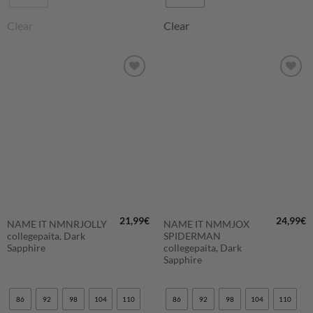
Clear
Clear
LISÄÄ
LISÄÄ
SUOSIKKEIHIN
SUOSIKKEIHIN
21,99
€
24,99
€
NAME IT NMNRJOLLY
NAME IT NMMJOX
collegepaita, Dark
SPIDERMAN
Sapphire
collegepaita, Dark
Sapphire
86
92
98
104
110
86
92
98
104
110