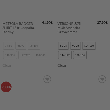
41,90
€
37,90
€
METSOLA BADGER
VERSONPUOTI
SHIRT LS trikoopaita,
MUKAVApaita
Stormy
Oravajemma
74/80
86/92
98/104
80-86
92-98
104-110
110/116
122/128
134/140
116-122
128-134
Clear
Clear
-50%
LISÄÄ
LISÄÄ
SUOSIKKEIHIN
SUOSIKKEIHIN