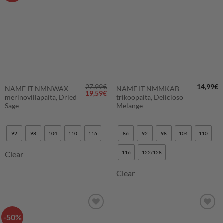
SUOSIKKEIHIN
SUOSIKKEIHIN
27,99
€
14,99
€
NAME IT NMNWAX
NAME IT NMMKAB
Alkuperäinen
Nykyinen
19,59
€
merinovillapaita, Dried
trikoopaita, Delicioso
hinta
hinta
oli:
on:
Sage
Melange
27,99€.
19,59€.
92
98
104
110
116
86
92
98
104
110
Clear
116
122/128
Clear
-50%
LISÄÄ
LISÄÄ