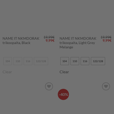
19,99
€
19,99
€
NAME IT NKMDORAK
NAME IT NKMDORAK
Alkuperäinen
Nykyinen
Alkupe
N
9,99
€
9,99
€
trikoopaita, Black
trikoopaita, Light Grey
hinta
hinta
hinta
h
oli:
on:
oli:
o
Melange
19,99€.
9,99€.
19,99€
9
104
110
116
122/128
104
110
116
122/128
Clear
Clear
-40%
LISÄÄ
LISÄÄ
SUOSIKKEIHIN
SUOSIKKEIHIN