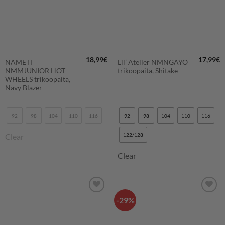
18,99
€
17,99
€
NAME IT
Lil’ Atelier NMNGAYO
NMMJUNIOR HOT
trikoopaita, Shitake
WHEELS trikoopaita,
Navy Blazer
92
98
104
110
116
92
98
104
110
116
Clear
122/128
Clear
-29%
LISÄÄ
LISÄÄ
SUOSIKKEIHIN
SUOSIKKEIHIN