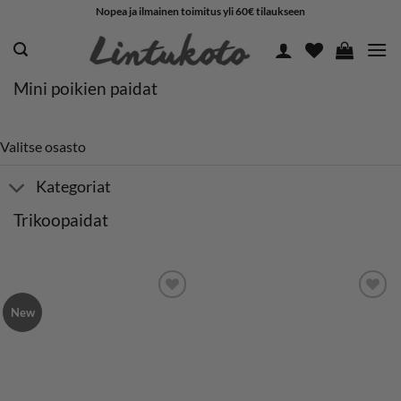
Skip
Nopea ja ilmainen toimitus yli 60€ tilaukseen
to
content
Mini poikien paidat
Valitse osasto
Kategoriat
Trikoopaidat
New
LISÄÄ
LISÄÄ
SUOSIKKEIHIN
SUOSIKKEIHIN