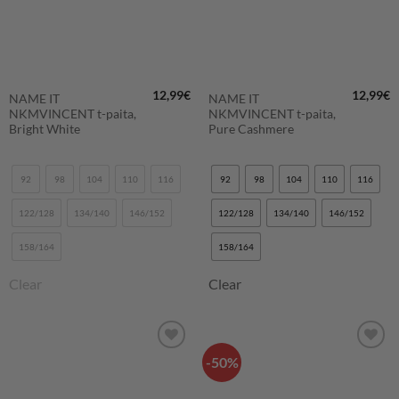
12,99
€
12,99
€
NAME IT
NAME IT
NKMVINCENT t-paita,
NKMVINCENT t-paita,
Bright White
Pure Cashmere
92
98
104
110
116
92
98
104
110
116
122/128
134/140
146/152
122/128
134/140
146/152
158/164
158/164
Clear
Clear
-50%
LISÄÄ
LISÄÄ
SUOSIKKEIHIN
SUOSIKKEIHIN