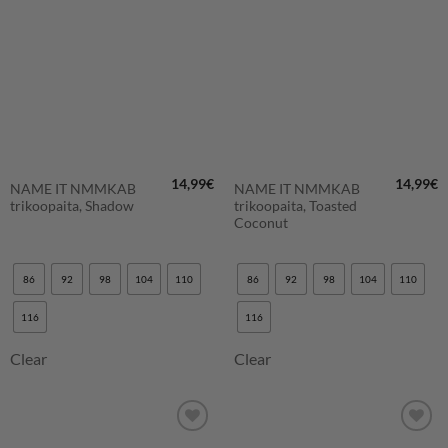
SUOSIKKEIHIN
SUOSIKKEIHIN
14,99
€
14,99
€
NAME IT NMMKAB
NAME IT NMMKAB
trikoopaita, Shadow
trikoopaita, Toasted
Coconut
86
92
98
104
110
86
92
98
104
110
116
116
Clear
Clear