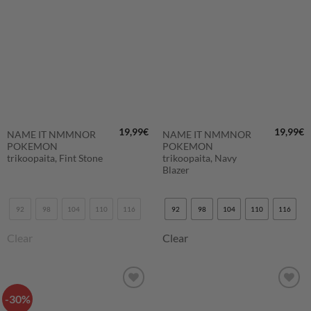
LISÄÄ
LISÄÄ
SUOSIKKEIHIN
SUOSIKKEIHIN
19,99
€
19,99
€
NAME IT NMMNOR
NAME IT NMMNOR
POKEMON
POKEMON
trikoopaita, Fint Stone
trikoopaita, Navy
Blazer
92
98
104
110
116
92
98
104
110
116
Clear
Clear
-30%
LISÄÄ
LISÄÄ