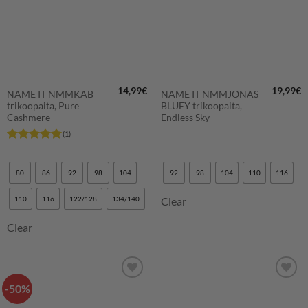
14,99
€
19,99
€
NAME IT NMMKAB
NAME IT NMMJONAS
trikoopaita, Pure
BLUEY trikoopaita,
Cashmere
Endless Sky
(1)
Arvostelu
tuotteesta:
5
/ 5
80
86
92
98
104
92
98
104
110
116
110
116
122/128
134/140
Clear
Clear
-50%
LISÄÄ
LISÄÄ
SUOSIKKEIHIN
SUOSIKKEIHIN