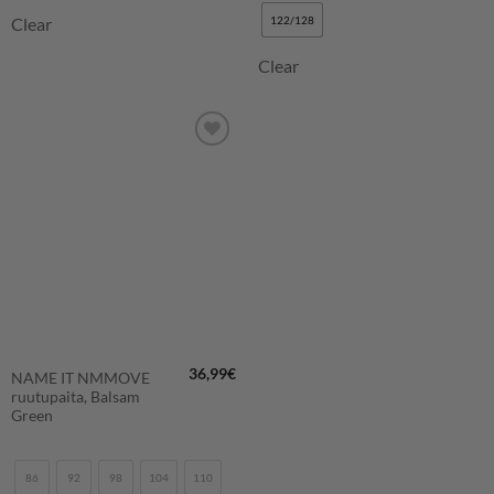
Clear
122/128
Clear
LISÄÄ
SUOSIKKEIHIN
36,99
€
NAME IT NMMOVE
ruutupaita, Balsam
Green
86
92
98
104
110