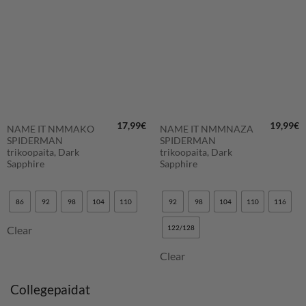
SUOSIKKEIHIN
SUOSIKKEIHIN
17,99
€
19,99
€
NAME IT NMMAKO
NAME IT NMMNAZA
SPIDERMAN
SPIDERMAN
trikoopaita, Dark
trikoopaita, Dark
Sapphire
Sapphire
86
92
98
104
110
92
98
104
110
116
Clear
122/128
Clear
Collegepaidat