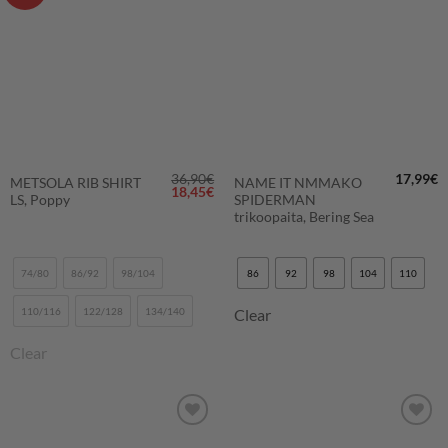
SUOSIKKEIHIN
SUOSIKKEIHIN
36,90
€
17,99
€
METSOLA RIB SHIRT
NAME IT NMMAKO
Alkuperäinen
Nykyinen
18,45
€
LS, Poppy
SPIDERMAN
hinta
hinta
oli:
on:
trikoopaita, Bering Sea
36,90€.
18,45€.
74/80
86/92
98/104
86
92
98
104
110
110/116
122/128
134/140
Clear
Clear
LISÄÄ
LISÄÄ