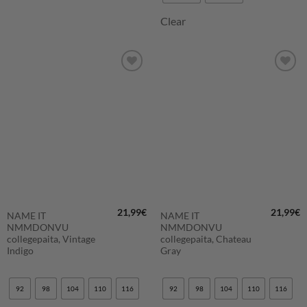
Clear
LISÄÄ
LISÄÄ
SUOSIKKEIHIN
SUOSIKKEIHIN
21,99
€
21,99
€
NAME IT
NAME IT
NMMDONVU
NMMDONVU
collegepaita, Vintage
collegepaita, Chateau
Indigo
Gray
92
98
104
110
116
92
98
104
110
116