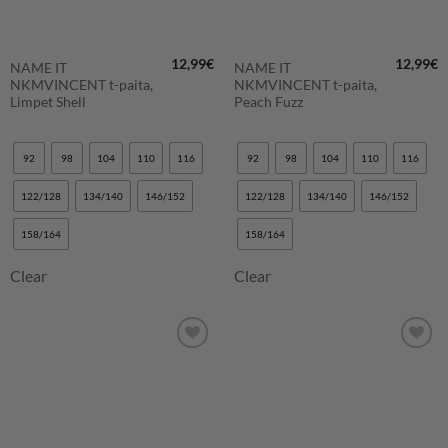
12,99
€
12,99
€
NAME IT
NAME IT
NKMVINCENT t-paita,
NKMVINCENT t-paita,
Limpet Shell
Peach Fuzz
92
98
104
110
116
92
98
104
110
116
122/128
134/140
146/152
122/128
134/140
146/152
158/164
158/164
Clear
Clear
LISÄÄ
LISÄÄ
SUOSIKKEIHIN
SUOSIKKEIHIN