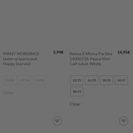
SUOSIKKEIHIN
SUOSIKKEIHIN
5,99
€
14,95
€
MANY MORNINGS
Reima X Minna Parikka
lasten eriparisukat,
5400073A Peace Mid-
Happy Harvest
Calf sukat, White
23/26
27/30
31/34
22/25
26/29
30/33
34/37
Clear
38/41
Clear
LISÄÄ
LISÄÄ