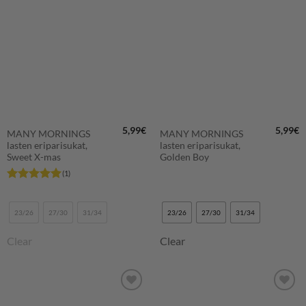
LISÄÄ
LISÄÄ
SUOSIKKEIHIN
SUOSIKKEIHIN
5,99
€
5,99
€
MANY MORNINGS
MANY MORNINGS
lasten eriparisukat,
lasten eriparisukat,
Sweet X-mas
Golden Boy
(1)
Arvostelu
tuotteesta:
5
/ 5
23/26
27/30
31/34
23/26
27/30
31/34
Clear
Clear
LISÄÄ
LISÄÄ