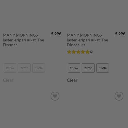
5,99
€
5,99
€
MANY MORNINGS
MANY MORNINGS
lasten eriparisukat, The
lasten eriparisukat, The
Fireman
Dinosaurs
(2)
Arvostelu
tuotteesta:
5
/ 5
23/26
27/30
31/34
23/26
27/30
31/34
Clear
Clear
LISÄÄ
LISÄÄ
SUOSIKKEIHIN
SUOSIKKEIHIN