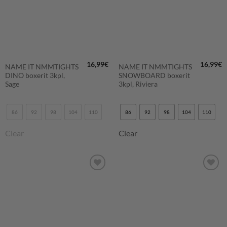
16,99
€
16,99
€
NAME IT NMMTIGHTS
NAME IT NMMTIGHTS
DINO boxerit 3kpl,
SNOWBOARD boxerit
Sage
3kpl, Riviera
86
92
98
104
110
86
92
98
104
110
Clear
Clear
LISÄÄ
LISÄÄ
SUOSIKKEIHIN
SUOSIKKEIHIN