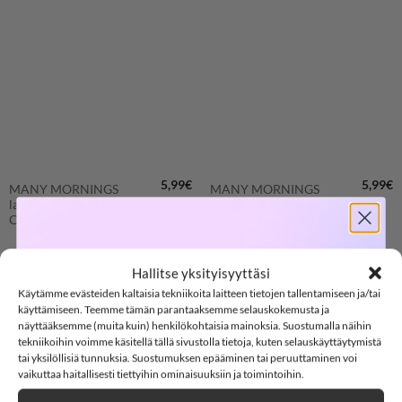
LISÄÄ
LISÄÄ
SUOSIKKEIHIN
SUOSIKKEIHIN
5,99
€
5,99
€
MANY MORNINGS
MANY MORNINGS
lasten eriparisukat,
lasten eriparisukat,
Capybara
Froggy Frog
SOFTSHELL
(1)
Arvostelu
Hallitse yksityisyyttäsi
tuotteesta:
5
/ 5
Käytämme evästeiden kaltaisia tekniikoita laitteen tietojen tallentamiseen ja/tai
23/26
27/30
31/34
23/26
27/30
31/34
-15%
käyttämiseen. Teemme tämän parantaaksemme selauskokemusta ja
näyttääksemme (muita kuin) henkilökohtaisia mainoksia. Suostumalla näihin
Clear
Clear
tekniikoihin voimme käsitellä tällä sivustolla tietoja, kuten selauskäyttäytymistä
tai yksilöllisiä tunnuksia. Suostumuksen epääminen tai peruuttaminen voi
SOFTSHELL15
15% ALENNUS KOODILLA:
vaikuttaa haitallisesti tiettyihin ominaisuuksiin ja toimintoihin.