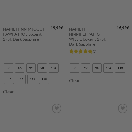
19,99
€
16,99
€
NAME IT NMMJOCUT
NAME IT
PAWPATROL boxerit
NMMPEPPAPIG
2kpl, Dark Sapphire
WILLIE boxerit 2kpl,
Dark Sapphire
(1)
Arvostelu
tuotteesta:
5
/ 5
80
86
92
98
104
86
92
98
104
110
110
116
122
128
Clear
Clear
LISÄÄ
LISÄÄ
SUOSIKKEIHIN
SUOSIKKEIHIN