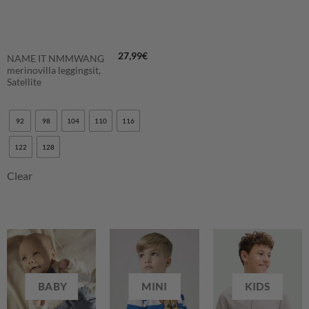
27,99
€
NAME IT NMMWANG
merinovilla leggingsit,
Satellite
92
98
104
110
116
122
128
Clear
BABY
MINI
KIDS