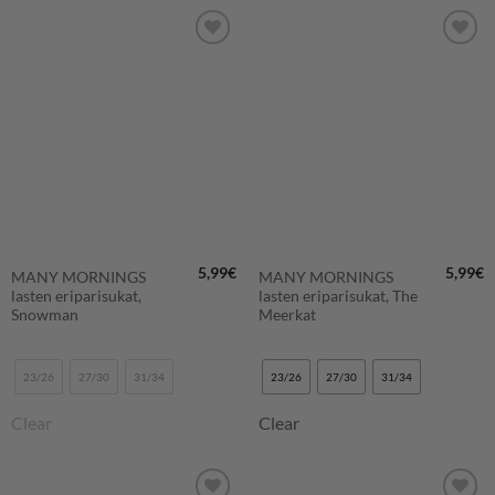
LISÄÄ
LISÄÄ
SUOSIKKEIHIN
SUOSIKKEIHIN
5,99
€
5,99
€
MANY MORNINGS
MANY MORNINGS
lasten eriparisukat,
lasten eriparisukat, The
Snowman
Meerkat
23/26
27/30
31/34
23/26
27/30
31/34
Clear
Clear