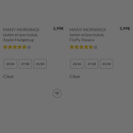
5,99
€
5,99
€
MANY MORNINGS
MANY MORNINGS
lasten eriparisukat,
lasten eriparisukat,
Apple Hedgehog
Fluffy Alpaca
(3)
(2)
Arvostelu
Arvostelu
tuotteesta:
5
tuotteesta:
5
/ 5
/ 5
23/26
27/30
31/34
23/26
27/30
31/34
Clear
Clear
LISÄÄ
SUOSIKKEIHIN