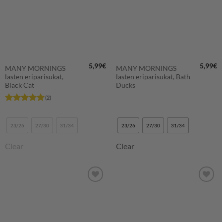
5,99
€
5,99
€
MANY MORNINGS
MANY MORNINGS
lasten eriparisukat,
lasten eriparisukat, Bath
Black Cat
Ducks
(2)
Arvostelu
tuotteesta:
5
/ 5
23/26
27/30
31/34
23/26
27/30
31/34
Clear
Clear
LISÄÄ
LISÄÄ
SUOSIKKEIHIN
SUOSIKKEIHIN