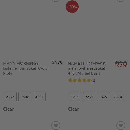
-30%
LISÄÄ
LISÄÄ
SUOSIKKEIHIN
SUOSIKKEIHIN
5,99
€
21,99
€
MANY MORNINGS
NAME IT NMMWAK
Alkuper
N
15,39
€
lasten eriparisukat, Owly
merinovillaiset sukat
hinta
h
oli:
o
Moly
4kpl, Mulled Basil
21,99€.
1
(1)
Arvostelu
tuotteesta:
5
/ 5
23/26
27/30
31/34
19-21
22-24
25/27
28-30
Clear
Clear