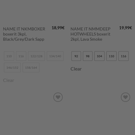
18,99
€
19,99
€
NAME IT NKMBOXER
NAME IT NMMDEEP
boxerit 3kpl,
HOTWHEELS boxerit
Black/Grey/Dark Sapp
2kpl, Lava Smoke
110
116
122/128
134/140
92
98
104
110
116
146/152
158/164
Clear
Clear
LISÄÄ
LISÄÄ
SUOSIKKEIHIN
SUOSIKKEIHIN