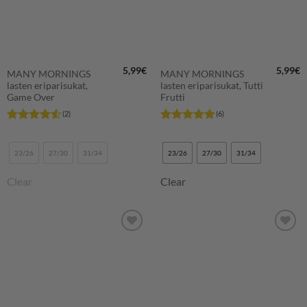
5,99
€
5,99
€
MANY MORNINGS
MANY MORNINGS
lasten eriparisukat,
lasten eriparisukat, Tutti
Game Over
Frutti
(2)
(6)
Arvostelu
Arvostelu
tuotteesta:
tuotteesta:
4.5
/ 5
4.83
/ 5
23/26
27/30
31/34
23/26
27/30
31/34
Clear
Clear
LISÄÄ
LISÄÄ
SUOSIKKEIHIN
SUOSIKKEIHIN