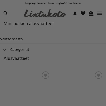
Skip
Nopea ja ilmainen toimitus yli 60€ tilaukseen
to
content
Mini poikien alusvaatteet
Valitse osasto
Kategoriat
Alusvaatteet
LISÄÄ
LISÄÄ
SUOSIKKEIHIN
SUOSIKKEIHIN