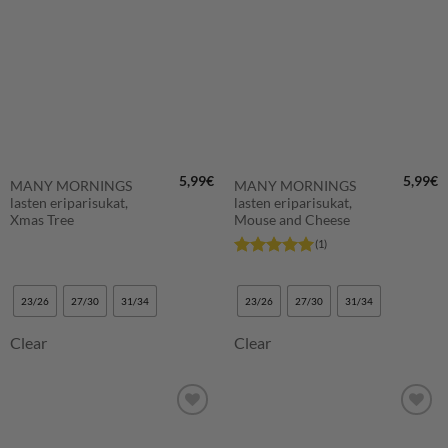
SUOSIKKEIHIN
SUOSIKKEIHIN
5,99
€
5,99
€
MANY MORNINGS
MANY MORNINGS
lasten eriparisukat,
lasten eriparisukat,
Xmas Tree
Mouse and Cheese
(1)
Arvostelu
tuotteesta:
5
/ 5
23/26
27/30
31/34
23/26
27/30
31/34
Clear
Clear
LISÄÄ
LISÄÄ