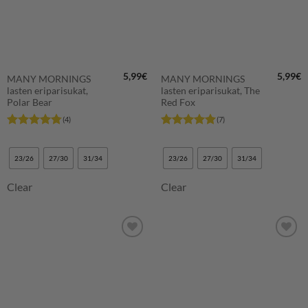
5,99
€
5,99
€
MANY MORNINGS
MANY MORNINGS
lasten eriparisukat,
lasten eriparisukat, The
Polar Bear
Red Fox
(4)
(7)
Arvostelu
Arvostelu
tuotteesta:
tuotteesta:
5
4.75
/ 5
/ 5
23/26
27/30
31/34
23/26
27/30
31/34
Clear
Clear
LISÄÄ
LISÄÄ
SUOSIKKEIHIN
SUOSIKKEIHIN