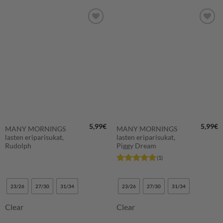
LISÄÄ
LISÄÄ
SUOSIKKEIHIN
SUOSIKKEIHIN
5,99
€
5,99
€
MANY MORNINGS
MANY MORNINGS
lasten eriparisukat,
lasten eriparisukat,
Rudolph
Piggy Dream
(1)
Arvostelu
tuotteesta:
5
/ 5
23/26
27/30
31/34
23/26
27/30
31/34
Clear
Clear