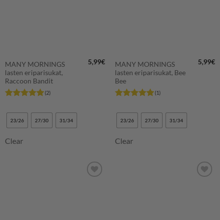
5,99
€
5,99
€
MANY MORNINGS
MANY MORNINGS
lasten eriparisukat,
lasten eriparisukat, Bee
Raccoon Bandit
Bee
(2)
(1)
Arvostelu
Arvostelu
tuotteesta:
5
tuotteesta:
5
/ 5
/ 5
23/26
27/30
31/34
23/26
27/30
31/34
Clear
Clear
LISÄÄ
LISÄÄ
SUOSIKKEIHIN
SUOSIKKEIHIN