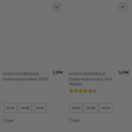
LISÄÄ
LISÄÄ
SUOSIKKEIHIN
SUOSIKKEIHIN
5,99
€
5,99
€
MANY MORNINGS
MANY MORNINGS
lasten eriparisukat, UNO
lasten eriparisukat, Hot
Wheels
(1)
Arvostelu
tuotteesta:
5
/ 5
23/26
27/30
31/34
23/26
27/30
31/34
Clear
Clear