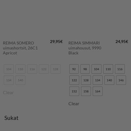
29,95
€
24,95
€
REIMA SOMERO
REIMA SIMMARI
uimashortsit, 26C1
uimahousut, 9990
Apricot
Black
104
110
116
122
128
92
98
104
110
116
134
140
122
128
134
140
146
Clear
152
158
164
Clear
Sukat