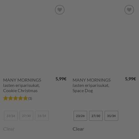
LISÄÄ
LISÄÄ
SUOSIKKEIHIN
SUOSIKKEIHIN
5,99
€
5,99
€
MANY MORNINGS
MANY MORNINGS
lasten eriparisukat,
lasten eriparisukat,
Cookie Christmas
Space Dog
(1)
Arvostelu
tuotteesta:
5
/ 5
23/26
27/30
31/34
23/26
27/30
31/34
Clear
Clear