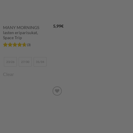
5,99
€
MANY MORNINGS
lasten eriparisukat,
Space Trip
(3)
Arvostelu
tuotteesta:
4.67
/ 5
23/26
27/30
31/34
Clear
LISÄÄ
SUOSIKKEIHIN