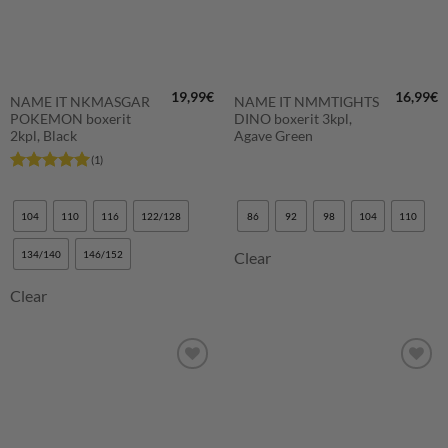
19,99
€
16,99
€
NAME IT NKMASGAR
NAME IT NMMTIGHTS
POKEMON boxerit
DINO boxerit 3kpl,
2kpl, Black
Agave Green
(1)
Arvostelu
tuotteesta:
5
/ 5
104
110
116
122/128
86
92
98
104
110
134/140
146/152
Clear
Clear
LISÄÄ
LISÄÄ
SUOSIKKEIHIN
SUOSIKKEIHIN