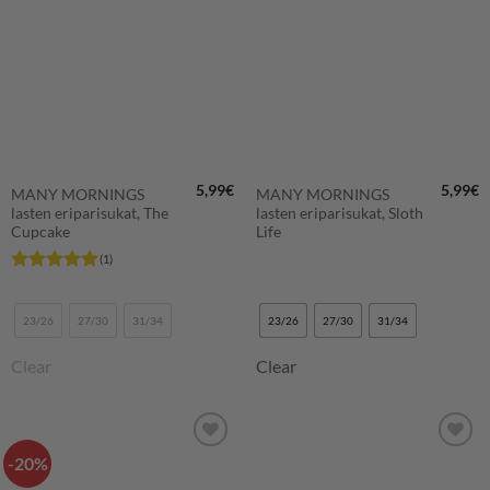
SUOSIKKEIHIN
SUOSIKKEIHIN
5,99
€
5,99
€
MANY MORNINGS
MANY MORNINGS
lasten eriparisukat, The
lasten eriparisukat, Sloth
Cupcake
Life
(1)
Arvostelu
tuotteesta:
5
/ 5
23/26
27/30
31/34
23/26
27/30
31/34
Clear
Clear
-20%
LISÄÄ
LISÄÄ
SUOSIKKEIHIN
SUOSIKKEIHIN