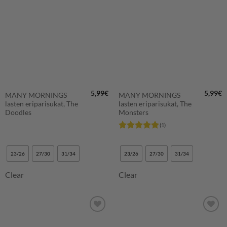
SUOSIKKEIHIN
SUOSIKKEIHIN
5,99
€
5,99
€
MANY MORNINGS
MANY MORNINGS
lasten eriparisukat, The
lasten eriparisukat, The
Doodles
Monsters
(1)
Arvostelu
tuotteesta:
5
/ 5
23/26
27/30
31/34
23/26
27/30
31/34
Clear
Clear
LISÄÄ
LISÄÄ