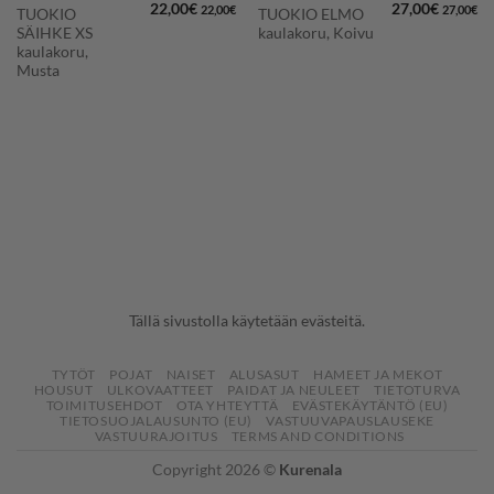
22,00
€
27,00
€
22,00
€
27,00
€
TUOKIO
TUOKIO ELMO
SÄIHKE XS
kaulakoru, Koivu
kaulakoru,
Musta
Tällä sivustolla käytetään evästeitä.
TYTÖT
POJAT
NAISET
ALUSASUT
HAMEET JA MEKOT
HOUSUT
ULKOVAATTEET
PAIDAT JA NEULEET
TIETOTURVA
TOIMITUSEHDOT
OTA YHTEYTTÄ
EVÄSTEKÄYTÄNTÖ (EU)
TIETOSUOJALAUSUNTO (EU)
VASTUUVAPAUSLAUSEKE
VASTUURAJOITUS
TERMS AND CONDITIONS
Copyright 2026 ©
Kurenala