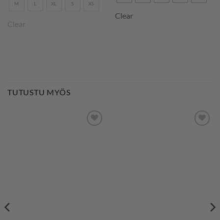
M
L
XL
S
XS
Clear
Clear
TUTUSTU MYÖS
LISÄÄ
LISÄÄ
SUOSIKKEIHIN
SUOSIKKEIHIN