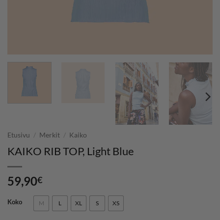
Etusivu
/
Merkit
/
Kaiko
KAIKO RIB TOP, Light Blue
59,90
€
Koko
M
L
XL
S
XS