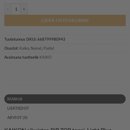
KAIKO RIB TOP, Light Blue määrä
LISÄÄ OSTOSKORIIN
Tuotetunnus (SKU):
668799980943
Osastot:
Kaiko
,
Naiset
,
Paidat
Avainsana tuotteelle
KAIKO
KUVAUS
LISÄTIEDOT
ARVIOT (0)