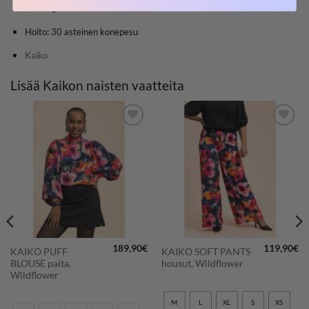
Väri: Light Blue
Hoito: 30 asteinen konepesu
Kaiko
Lisää Kaikon naisten vaatteita
LISÄÄ
LISÄÄ
SUOSIKKEIHIN
SUOSIKKEIHIN
189,90
€
119,90
€
KAIKO PUFF
KAIKO SOFT PANTS
BLOUSE paita,
housut, Wildflower
Wildflower
M
L
XL
S
XS