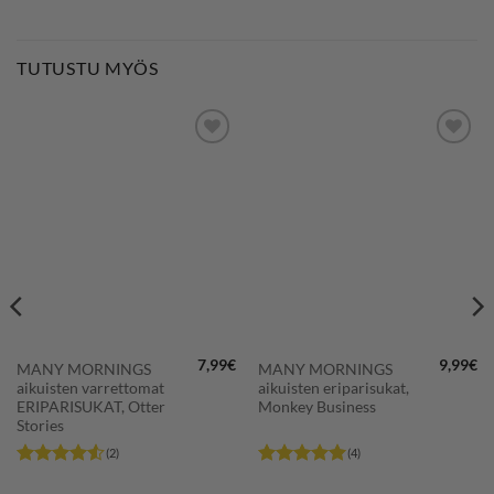
TUTUSTU MYÖS
LISÄÄ
LISÄÄ
SUOSIKKEIHIN
SUOSIKKEIHIN
7,99
€
9,99
€
MANY MORNINGS
MANY MORNINGS
aikuisten varrettomat
aikuisten eriparisukat,
ERIPARISUKAT, Otter
Monkey Business
Stories
(2)
(4)
Arvostelu
Arvostelu