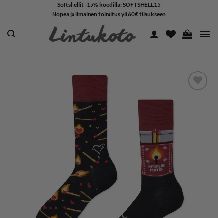
Skip
Softshellit -15% koodilla: SOFTSHELL15
Nopea ja ilmainen toimitus yli 60€ tilaukseen
to
content
LISÄÄ
SUOSIKKEIHIN