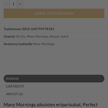
MANY MORININGS aikuisten ERIPARISUKAT, Perfect Match määrä
LISÄÄ OSTOSKORIIN
Tuotetunnus (SKU):
668799978183
Osastot:
Kf
,
Km
,
Many Mornings
,
Naiset
,
Sukat
Avainsana tuotteelle
Many Mornings
KUVAUS
LISÄTIEDOT
ARVIOT (0)
Many Mornings aikuisten eriparisukat, Perfect