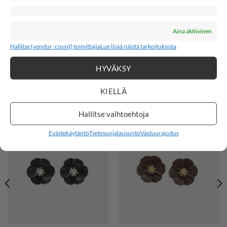
days
hours
minutes
seconds
Aina aktiivinen
OSTOKSILLE
Hallitse {vendor_count} toimittajia
Lue lisää näistä tarkoituksista
6,90
€
6,90
€
6,90
€
6,90
€
BY ELOISE GOLD
BY ELOISE
BUTTERFLY, Mint
TROPICAL
HYVÄKSY
SEASHELL, Sand
KIELLÄ
KORVAKORUT
Hallitse vaihtoehtoja
Evästekäytäntö
Tietosuojalausunto
Vastuurajoitus
LISÄÄ
LISÄÄ
SUOSIKKEIHIN
SUOSIKKEIHIN