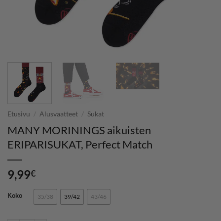
Etusivu
/
Alusvaatteet
/
Sukat
MANY MORININGS aikuisten
ERIPARISUKAT, Perfect Match
9,99
€
Koko
35/38
39/42
43/46