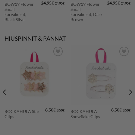
24,95
€
24,95
€
24,95
€
24,95
€
BOW19 Flower
BOW19 Flower
Small
Small
korvakorut,
korvakorut, Dark
Black Silver
Brown
HIUSPINNIT & PANNAT
LISÄÄ
LISÄÄ
SUOSIKKEIHIN
SUOSIKKEIHIN
8,50
€
8,50
€
8,50
€
8,50
€
ROCKAHULA Star
ROCKAHULA
Clips
Snowflake Clips