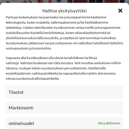
Hallitse yksityisyyttäsi
Parhaan kokemuksen tarjoamiseksi me ja kumppanimme käytämme
teknologioita, kuten evästeitä, tallentaaksemme ja/tai käyttääksemme
9,99
€
9,99
€
MANY MORININGS
MANY MORININGS
laitetietoja. Näiden tekniikoiden hyväksyminen antaa meille ja kumppanimme
aikuisten
aikuisten
mahdollisuuden käsitellä henkilötietoja, kuten selauskäyttäytymistä tai
ERIPARISUKAT, UNO
ERIPARISUKAT, City
yksilöllisiä tunnuksia tällä sivustolla, ja näyttää (ei-)personoituja mainoksia.
Cat
Suostumuksen jättäminen tai peruuttaminen voi vaikuttaa haitallisesti tiettyihin
ominaisuuksiin ja toimintoihin.
35/38
39/42
43/46
SOFTSHELL
35/38
39/42
Napsauta alta hyväksyäksesi yllä olevat tai tehdäksesi tarkkoja
valintoja. Valintasi koskevat vain tätä sivustoa. Voit muuttaa asetuksiasi milloin
Clear
tahansa, mukaan lukien suostumuksesi peruuttaminen, käyttämällä
Clear
evästekäytännön vaihtopainikkeita tai napsauttamalla näytön alareunassa
-15%
olevaa suostumushallintapainiketta.
POMPULAT
Tilastot
SOFTSHELL15
15% ALENNUS KOODILLA:
Markkinointi
1
12
:
59
Countdown ends in:
:
28
01
12
:
59
:
28
LISÄÄ
LISÄÄ
SUOSIKKEIHIN
SUOSIKKEIHIN
ominaisuudet
Aina aktiivinen