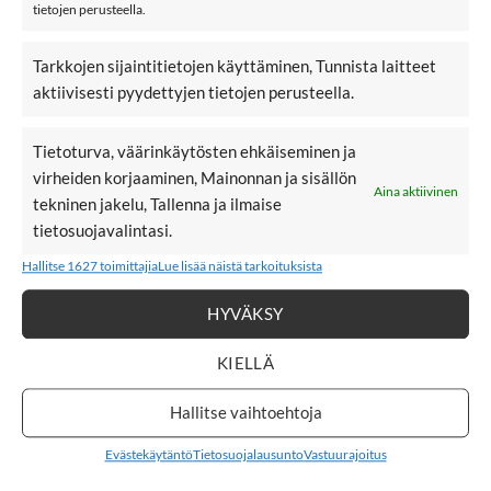
tietojen perusteella.
Tarkkojen sijaintitietojen käyttäminen, Tunnista laitteet
6,90
€
6,90
€
6,90
€
6,90
€
BY ELOISE GOLD
BY ELOISE
aktiivisesti pyydettyjen tietojen perusteella.
BUTTERFLY, Mint
TROPICAL
SEASHELL, Sand
Tietoturva, väärinkäytösten ehkäiseminen ja
virheiden korjaaminen, Mainonnan ja sisällön
Aina aktiivinen
KORVAKORUT
tekninen jakelu, Tallenna ja ilmaise
tietosuojavalintasi.
Hallitse 1627 toimittajia
Lue lisää näistä tarkoituksista
LISÄÄ
LISÄÄ
SUOSIKKEIHIN
SUOSIKKEIHIN
HYVÄKSY
KIELLÄ
Hallitse vaihtoehtoja
Evästekäytäntö
Tietosuojalausunto
Vastuurajoitus
24,95
€
24,95
€
24,95
€
24,95
€
BOW19 Flower
BOW19 Flower
Small
Small