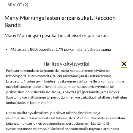
ARVIOT (2)
Many Mornings lasten eriparisukat, Raccoon
Bandit
Many Morningsin pesukarhu-aiheiset eriparisukat.
Materiaali: 80% puuvillaa, 17% polyamidia ja 3% elastaania
Hoito: 40 °C konepesu
Hallitse yksityisyyttäsi
Kokotaulukko
Parhaan kokemuksen tarjoamiseksi me ja kumppanimme käytämme
teknologioita, kuten evästeitä, tallentaaksemme ja/tai käyttääksemme
Many Mornings
laitetietoja. Näiden tekniikoiden hyväksyminen antaa meille ja kumppanimme
mahdollisuuden käsitellä henkilötietoja, kuten selauskäyttäytymistä tai
Sukat
yksilöllisiä tunnuksia tällä sivustolla, ja näyttää (ei-)personoituja mainoksia.
Suostumuksen jättäminen tai peruuttaminen voi vaikuttaa haitallisesti tiettyihin
ominaisuuksiin ja toimintoihin.
Lisää sukkia
Napsauta alta hyväksyäksesi yllä olevat tai tehdäksesi tarkkoja
valintoja. Valintasi koskevat vain tätä sivustoa. Voit muuttaa asetuksiasi milloin
tahansa, mukaan lukien suostumuksesi peruuttaminen, käyttämällä
LISÄÄ
LISÄÄ
evästekäytännön vaihtopainikkeita tai napsauttamalla näytön alareunassa
SUOSIKKEIHIN
SUOSIKKEIHIN