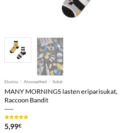
Etusivu
/
Alusvaatteet
/
Sukat
MANY MORNINGS lasten eriparisukat,
Raccoon Bandit
Arvio
2
5
5,99
€
5:stä