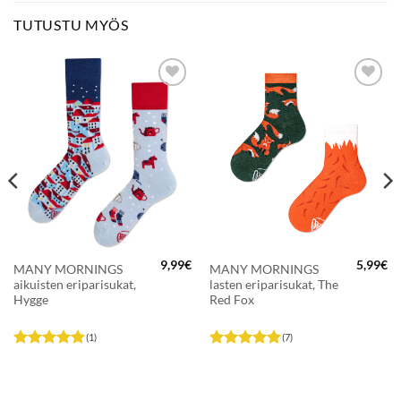
TUTUSTU MYÖS
LISÄÄ
LISÄÄ
SUOSIKKEIHIN
SUOSIKKEIHIN
9,99
€
5,99
€
MANY MORNINGS
MANY MORNINGS
aikuisten eriparisukat,
lasten eriparisukat, The
Hygge
Red Fox
(1)
(7)
Arvostelu
Arvostelu
tuotteesta:
5
tuotteesta:
5
/ 5
/ 5