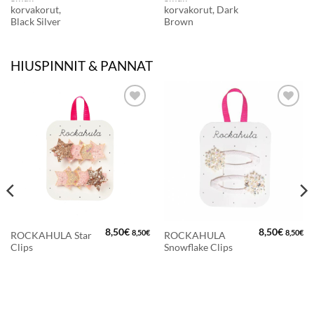
korvakorut,
korvakorut, Dark
Black Silver
Brown
HIUSPINNIT & PANNAT
LISÄÄ
LISÄÄ
SUOSIKKEIHIN
SUOSIKKEIHIN
8,50
€
8,50
€
8,50
€
8,50
€
ROCKAHULA Star
ROCKAHULA
Clips
Snowflake Clips