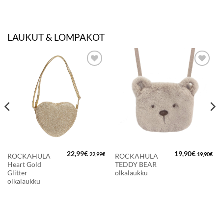
LAUKUT & LOMPAKOT
LISÄÄ
LISÄÄ
SUOSIKKEIHIN
SUOSIKKEIHIN
22,99
€
19,90
€
22,99
€
19,90
€
ROCKAHULA
ROCKAHULA
Heart Gold
TEDDY BEAR
Glitter
olkalaukku
olkalaukku