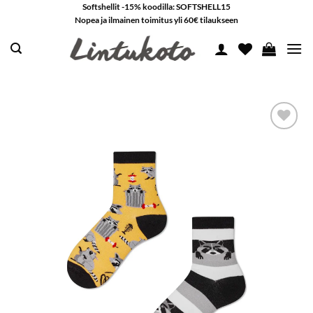
Skip
Softshellit -15% koodilla: SOFTSHELL15
Nopea ja ilmainen toimitus yli 60€ tilaukseen
to
content
LISÄÄ
SUOSIKKEIHIN