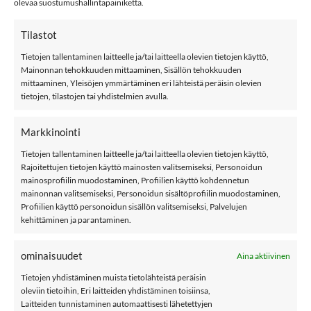
olevaa suostumushallintapainiketta.
Tilastot
Tietojen tallentaminen laitteelle ja/tai laitteella olevien tietojen käyttö,
Mainonnan tehokkuuden mittaaminen, Sisällön tehokkuuden
mittaaminen, Yleisöjen ymmärtäminen eri lähteistä peräisin olevien
9,99
€
9,99
€
tietojen, tilastojen tai yhdistelmien avulla.
MANY MORININGS
MANY MORININGS
aikuisten
aikuisten
ERIPARISUKAT, UNO
ERIPARISUKAT, City
Markkinointi
Cat
Tietojen tallentaminen laitteelle ja/tai laitteella olevien tietojen käyttö,
Rajoitettujen tietojen käyttö mainosten valitsemiseksi, Personoidun
mainosprofiilin muodostaminen, Profiilien käyttö kohdennetun
POMPULAT
mainonnan valitsemiseksi, Personoidun sisältöprofiilin muodostaminen,
Profiilien käyttö personoidun sisällön valitsemiseksi, Palvelujen
kehittäminen ja parantaminen.
LISÄÄ
LISÄÄ
ominaisuudet
Aina aktiivinen
SUOSIKKEIHIN
SUOSIKKEIHIN
Tietojen yhdistäminen muista tietolähteistä peräisin
oleviin tietoihin, Eri laitteiden yhdistäminen toisiinsa,
Laitteiden tunnistaminen automaattisesti lähetettyjen