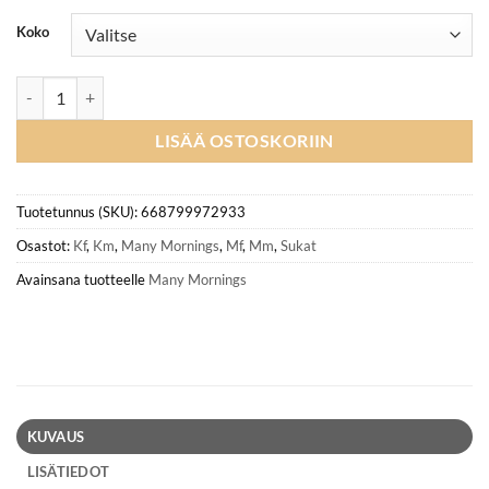
perustuen
asiakkaan
Koko
arvotukseen.
MANY MORNINGS lasten eriparisukat, Raccoon Bandit määrä
LISÄÄ OSTOSKORIIN
Tuotetunnus (SKU):
668799972933
Osastot:
Kf
,
Km
,
Many Mornings
,
Mf
,
Mm
,
Sukat
Avainsana tuotteelle
Many Mornings
KUVAUS
LISÄTIEDOT