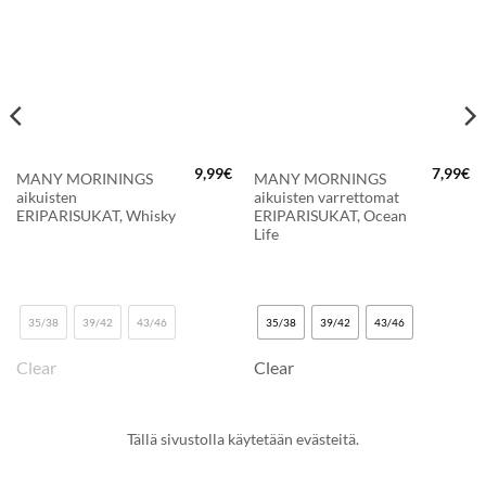
9,99
€
7,99
€
MANY MORININGS
MANY MORNINGS
aikuisten
aikuisten varrettomat
ERIPARISUKAT, Whisky
ERIPARISUKAT, Ocean
Life
35/38
39/42
43/46
35/38
39/42
43/46
Clear
Clear
Tällä sivustolla käytetään evästeitä.