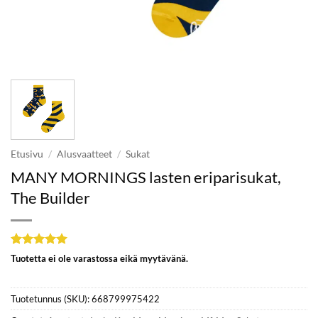
Etusivu
/
Alusvaatteet
/
Sukat
MANY MORNINGS lasten eriparisukat,
The Builder
Arvio
1
5
Tuotetta ei ole varastossa eikä myytävänä.
5:stä
perustuen
asiakkaan
Tuotetunnus (SKU):
668799975422
arvotukseen.