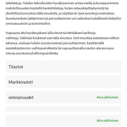
laitetietoja. Näiden tekniikoiden hyväksyminen antaa meille ja kumppanimme
35/38
39/42
43/46
mahdollisuuden käsitellä henkilötietoja, kuten selauskäyttäytymistä tai
35/38
39/42
yksilöllisiä tunnuksia tällä sivustolla, ja näyttää (ei-)personoituja mainoksia.
Clear
Suostumuksen jättäminen tai peruuttaminen voi vaikuttaa haitallisesti tiettyihin
Clear
ominaisuuksiin ja toimintoihin.
Napsauta alta hyväksyäksesi yllä olevat tai tehdäksesi tarkkoja
valintoja. Valintasi koskevat vain tätä sivustoa. Voit muuttaa asetuksiasi milloin
POMPULAT
tahansa, mukaan lukien suostumuksesi peruuttaminen, käyttämällä
evästekäytännön vaihtopainikkeita tai napsauttamalla näytön alareunassa
olevaa suostumushallintapainiketta.
LISÄÄ
LISÄÄ
Tilastot
SUOSIKKEIHIN
SUOSIKKEIHIN
Markkinointi
ominaisuudet
Aina aktiivinen
6,90
€
6,90
€
6,90
€
6,90
€
BY ELOISE GOLD
BY ELOISE
BUTTERFLY, Mint
TROPICAL
SEASHELL, Sand
Aina aktiivinen