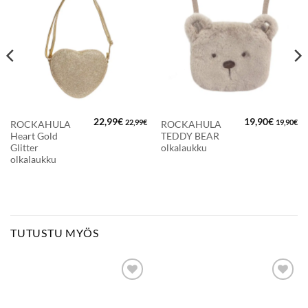
LISÄÄ
LISÄÄ
SUOSIKKEIHIN
SUOSIKKEIHIN
22,99
€
19,90
€
22,99
€
19,90
€
ROCKAHULA
ROCKAHULA
Heart Gold
TEDDY BEAR
Glitter
olkalaukku
olkalaukku
TUTUSTU MYÖS
LISÄÄ
LISÄÄ
SUOSIKKEIHIN
SUOSIKKEIHIN