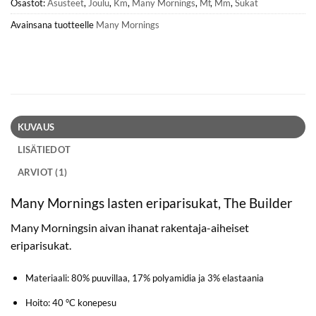
Osastot:
Asusteet
,
Joulu
,
Km
,
Many Mornings
,
Mf
,
Mm
,
Sukat
Avainsana tuotteelle
Many Mornings
KUVAUS
LISÄTIEDOT
ARVIOT (1)
Many Mornings lasten eriparisukat, The Builder
Many Morningsin aivan ihanat rakentaja-aiheiset
eriparisukat.
Materiaali: 80% puuvillaa, 17% polyamidia ja 3% elastaania
Hoito: 40 °C konepesu