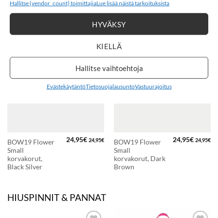
Hallitse {vendor_count} toimittajia
Lue lisää näistä tarkoituksista
KORVAKORUT
HYVÄKSY
KIELLÄ
LISÄÄ
LISÄÄ
Hallitse vaihtoehtoja
SUOSIKKEIHIN
SUOSIKKEIHIN
Evästekäytäntö
Tietosuojalausunto
Vastuurajoitus
24,95
€
24,95
€
24,95
€
24,95
€
BOW19 Flower
BOW19 Flower
Small
Small
korvakorut,
korvakorut, Dark
Black Silver
Brown
HIUSPINNIT & PANNAT