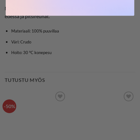
Mayoral 318 on pitkä hihainen kaunis bolero. Nappikiinnitys
edessä ja pitsireunat.
Materiaali: 100% puuvillaa
Väri: Crudo
Hoito: 30 °C konepesu
TUTUSTU MYÖS
-50%
LISÄÄ
LISÄÄ
SUOSIKKEIHIN
SUOSIKKEIHIN