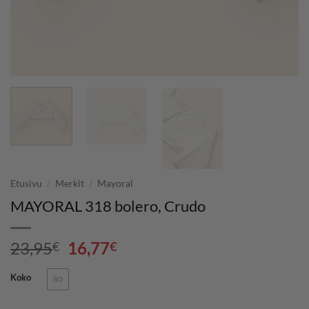
Etusivu
/
Merkit
/
Mayoral
MAYORAL 318 bolero, Crudo
Alkuperäinen
Nykyinen
23,95
16,77
€
€
hinta
hinta
oli:
on:
Koko
80
23,95€.
16,77€.