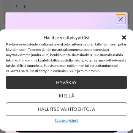
MAYORAL 318 bolero, Crudo määrä
LISÄÄ OSTOSKORIIN
SOFTSHELL
Hallitse yksityisyyttäsi
Tuotetunnus (SKU):
668799976077
Käytämme evästeiden kaltaisia tekniikoita laitteen tietojen tallentamiseen ja/tai
-15%
Osastot:
Bf
,
Juhlavaatteet
,
Mayoral
,
Neuleet
käyttämiseen. Teemme tämän parantaaksemme selauskokemusta ja
näyttääksemme (muita kuin) henkilökohtaisia mainoksia. Suostumalla näihin
Avainsana tuotteelle
Mayoral
tekniikoihin voimme käsitellä tällä sivustolla tietoja, kuten selauskäyttäytymistä
tai yksilöllisiä tunnuksia. Suostumuksen epääminen tai peruuttaminen voi
SOFTSHELL15
15% ALENNUS KOODILLA:
vaikuttaa haitallisesti tiettyihin ominaisuuksiin ja toimintoihin.
HYVÄKSY
3
5
:
Countdown ends in:
0
:
29
03
05
:
00
:
29
KIELLÄ
KUVAUS
days
hours
minutes
seconds
LISÄTIEDOT
HALLITSE VAIHTOEHTOJA
ARVIOT (0)
Evästekäytäntö
OSTOKSILLE
Mayoral 318 bolero, Crudo