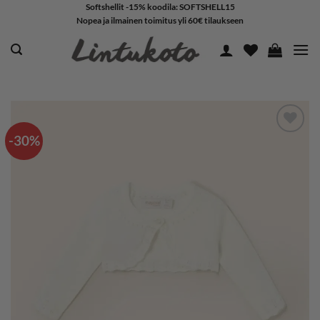
Skip
Softshellit -15% koodila: SOFTSHELL15
Nopea ja ilmainen toimitus yli 60€ tilaukseen
to
content
-30%
LISÄÄ
SUOSIKKEIHIN