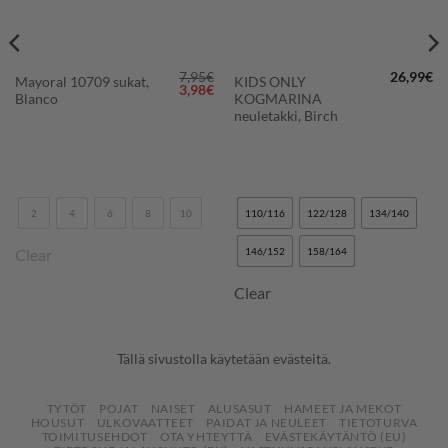
7,95
€
26,99
€
Mayoral 10709 sukat,
KIDS ONLY
Alkuperäinen
Nykyinen
3,98
€
Blanco
KOGMARINA
hinta
hinta
oli:
on:
neuletakki, Birch
7,95€.
3,98€.
2
4
6
8
10
110/116
122/128
134/140
Clear
146/152
158/164
Clear
Tällä sivustolla käytetään evästeitä.
TYTÖT
POJAT
NAISET
ALUSASUT
HAMEET JA MEKOT
HOUSUT
ULKOVAATTEET
PAIDAT JA NEULEET
TIETOTURVA
TOIMITUSEHDOT
OTA YHTEYTTÄ
EVÄSTEKÄYTÄNTÖ (EU)