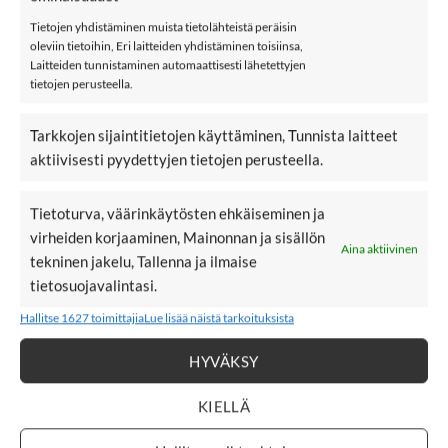
lastenvaatebrändeistä. Se valmistaa tuotteensa puuvillasta
Tietojen yhdistäminen muista tietolähteistä peräisin
oleviin tietoihin, Eri laitteiden yhdistäminen toisiinsa,
lähituotantona. Ökö-Tex -stantardi 100.
Laitteiden tunnistaminen automaattisesti lähetettyjen
tietojen perusteella.
Materiaali: 90% puuvillaa ja 10% elastaania
Tarkkojen sijaintitietojen käyttäminen, Tunnista laitteet
Väri: Spring Green
aktiivisesti pyydettyjen tietojen perusteella.
Hoito: 30 asteinen konepesu
Tietoturva, väärinkäytösten ehkäiseminen ja
Metsola
virheiden korjaaminen, Mainonnan ja sisällön
Aina aktiivinen
tekninen jakelu, Tallenna ja ilmaise
Lisää Metsolaa
tietosuojavalintasi.
Hallitse 1627 toimittajia
Lue lisää näistä tarkoituksista
LISÄÄ
LISÄÄ
HYVÄKSY
SUOSIKKEIHIN
SUOSIKKEIHIN
KIELLÄ