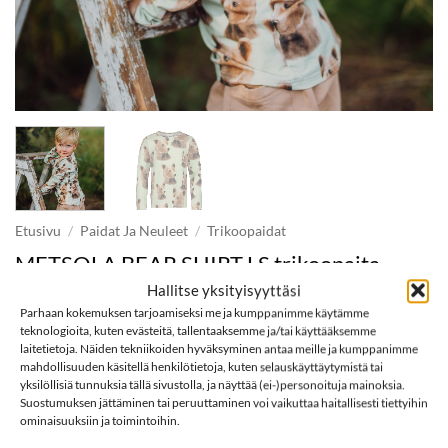
Etusivu
/
Paidat Ja Neuleet
/
Trikoopaidat
METSOLA BEAR SHIRT LS trikoopaita,
Spring Green
Hallitse yksityisyyttäsi
Parhaan kokemuksen tarjoamiseksi me ja kumppanimme käytämme
teknologioita, kuten evästeitä, tallentaaksemme ja/tai käyttääksemme
laitetietoja. Näiden tekniikoiden hyväksyminen antaa meille ja kumppanimme
Tuotetta ei ole varastossa eikä myytävänä.
mahdollisuuden käsitellä henkilötietoja, kuten selauskäyttäytymistä tai
yksilöllisiä tunnuksia tällä sivustolla, ja näyttää (ei-)personoituja mainoksia.
Suostumuksen jättäminen tai peruuttaminen voi vaikuttaa haitallisesti tiettyihin
Tuotetunnus (SKU):
668799980921
ominaisuuksiin ja toimintoihin.
Osastot:
Kf
,
Km
,
Metsola
,
Mf
,
Mm
,
Trikoopaidat