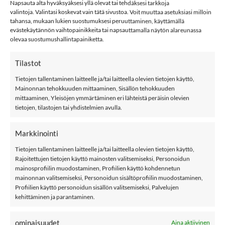
Napsauta alta hyväksyäksesi yllä olevat tai tehdäksesi tarkkoja
Avainsana tuotteelle
Metsola
valintoja. Valintasi koskevat vain tätä sivustoa. Voit muuttaa asetuksiasi milloin
tahansa, mukaan lukien suostumuksesi peruuttaminen, käyttämällä
evästekäytännön vaihtopainikkeita tai napsauttamalla näytön alareunassa
olevaa suostumushallintapainiketta.
Tilastot
Tietojen tallentaminen laitteelle ja/tai laitteella olevien tietojen käyttö,
KUVAUS
Mainonnan tehokkuuden mittaaminen, Sisällön tehokkuuden
mittaaminen, Yleisöjen ymmärtäminen eri lähteistä peräisin olevien
LISÄTIEDOT
tietojen, tilastojen tai yhdistelmien avulla.
ARVIOT (0)
Markkinointi
METSOLA BEAR SHIRT LS trikoopaita,
Tietojen tallentaminen laitteelle ja/tai laitteella olevien tietojen käyttö,
Spring Green
Rajoitettujen tietojen käyttö mainosten valitsemiseksi, Personoidun
mainosprofiilin muodostaminen, Profiilien käyttö kohdennetun
mainonnan valitsemiseksi, Personoidun sisältöprofiilin muodostaminen,
METSOLAN todella suloinen karhukuosinen trikoopaita.
Profiilien käyttö personoidun sisällön valitsemiseksi, Palvelujen
kehittäminen ja parantaminen.
Puuvillaista, erittäin joustavaa materiaalia. Koossa
74/80 neppari olkapäällä helpottamassa pukemista.
ominaisuudet
Aina aktiivinen
Metsola on yksi Suomen vanhimmista