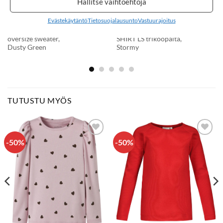
Hallitse vaihtoehtoja
Evästekäytäntö
Tietosuojalausunto
Vastuurajoitus
54,90
€
41,90
€
METSOLA BADGER
METSOLA BADGER
oversize sweater,
SHIRT LS trikoopaita,
Dusty Green
Stormy
TUTUSTU MYÖS
-50%
-50%
LISÄÄ
LISÄÄ
SUOSIKKEIHIN
SUOSIKKEIHIN