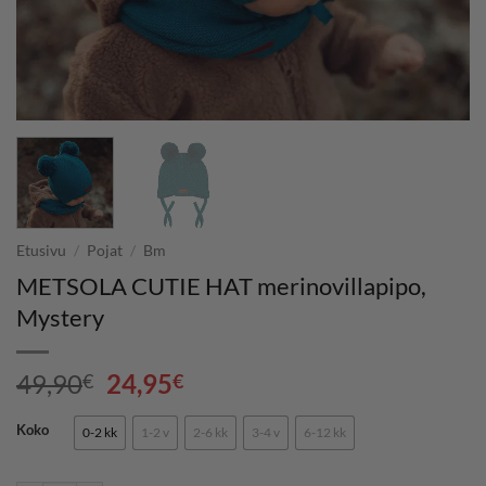
Etusivu
/
Pojat
/
Bm
METSOLA CUTIE HAT merinovillapipo,
Mystery
Alkuperäinen
Nykyinen
49,90
24,95
€
€
hinta
hinta
oli:
on:
Koko
0-2 kk
1-2 v
2-6 kk
3-4 v
6-12 kk
49,90€.
24,95€.