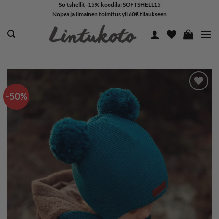
Skip
Softshellit -15% koodila: SOFTSHELL15
Nopea ja ilmainen toimitus yli 60€ tilaukseen
to
content
-50%
LISÄÄ
SUOSIKKEIHIN