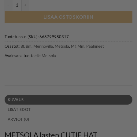
METSOLA CUTIE HAT merinovillapipo, Mystery määrä
LISÄÄ OSTOSKORIIN
Tuotetunnus (SKU):
668799980317
Osastot:
Bf
,
Bm
,
Merinovilla
,
Metsola
,
Mf
,
Mm
,
Päähineet
Avainsana tuotteelle
Metsola
KUVAUS
LISÄTIEDOT
ARVIOT (0)
METSOLA lasten CUTIE HAT