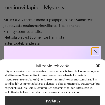
merinovillapipo, Mystery
METSOLAN todella ihana tupsupipo, joka on valmistettu
joustavasta neulosmerinovillasta. Neulosnahat
kiinnitykseen leuan alle.
Metsola on yksi Suomen vanhimmista
lastenvaatebrändeistä.
SOFTSHELL
Materiaali: 100% merinovillaa vuori:100% puuvillaa
Hallitse yksityisyyttäsi
Väri: Mystery
Käytämme evästeiden kaltaisia tekniikoita laitteen tietojen tallentamiseen ja/tai
-15%
käyttämiseen. Teemme tämän parantaaksemme selauskokemusta ja
Hoito: käsinpesu
näyttääksemme (muita kuin) henkilökohtaisia mainoksia. Suostumalla näihin
tekniikoihin voimme käsitellä tällä sivustolla tietoja, kuten selauskäyttäytymistä
Metsolan pipot
tai yksilöllisiä tunnuksia. Suostumuksen epääminen tai peruuttaminen voi
SOFTSHELL15
15% ALENNUS KOODILLA:
vaikuttaa haitallisesti tiettyihin ominaisuuksiin ja toimintoihin.
HYVÄKSY
2
16
:
45
Countdown ends in:
:
6
-40%
-40%
LISÄÄ
LISÄÄ