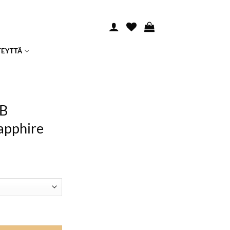
TEYTTÄ
B
Sapphire
k Sapphire määrä