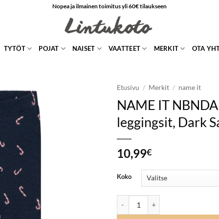
Nopea ja ilmainen toimitus yli 60€ tilaukseen
TYTÖT
POJAT
NAISET
VAATTEET
MERKIT
OTA YH
Etusivu
/
Merkit
/
name it
NAME IT NBNDA
LISÄÄ
leggingsit, Dark 
SUOSIKKEIHIN
10,99
€
Koko
NAME IT NBNDAB leggingsit, Dar