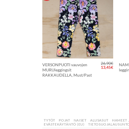
SUOSIKKEIHIN
SUOSIKKEIHIN
+
+
10,99
€
26,90
€
IAN NOOS
VERSONPUOTI vauvojen
NAME
Alkuperäinen
Nykyine
13,45
€
MURUleggingsit
leggi
hinta
hinta
RAKKAUDELLA, Must/Past
oli:
on:
26,90€.
13,45€.
TYTÖT
POJAT
NAISET
ALUSASUT
HAMEET 
EVÄSTEKÄYTÄNTÖ (EU)
TIETOSUOJALAUSUNTO