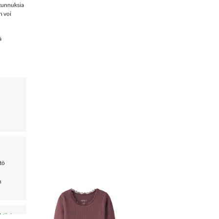
 tunnuksia
n voi
ä
ttö
n
LISÄÄ
ktiivinen