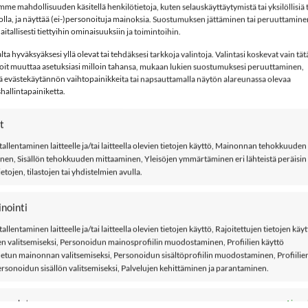
e mahdollisuuden käsitellä henkilötietoja, kuten selauskäyttäytymistä tai yksilöllisiä
stolla, ja näyttää (ei-)personoituja mainoksia. Suostumuksen jättäminen tai peruuttamine
aitallisesti tiettyihin ominaisuuksiin ja toimintoihin.
t, Dark Sapphire
ta hyväksyäksesi yllä olevat tai tehdäksesi tarkkoja valintoja. Valintasi koskevat vain tät
Voit muuttaa asetuksiasi milloin tahansa, mukaan lukien suostumuksesi peruuttaminen,
bbineulos. Kaunis karkkikeppikuosi.
ä evästekäytännön vaihtopainikkeita tai napsauttamalla näytön alareunassa olevaa
allintapainiketta.
aal ja 5% elastaania
t
tallentaminen laitteelle ja/tai laitteella olevien tietojen käyttö, Mainonnan tehokkuuden
nen, Sisällön tehokkuuden mittaaminen, Yleisöjen ymmärtäminen eri lähteistä peräisin
ietojen, tilastojen tai yhdistelmien avulla.
nointi
tallentaminen laitteelle ja/tai laitteella olevien tietojen käyttö, Rajoitettujen tietojen käy
n valitsemiseksi, Personoidun mainosprofiilin muodostaminen, Profiilien käyttö
tun mainonnan valitsemiseksi, Personoidun sisältöprofiilin muodostaminen, Profiilie
ersonoidun sisällön valitsemiseksi, Palvelujen kehittäminen ja parantaminen.
LISÄÄ
LISÄÄ
suudet
Aina a