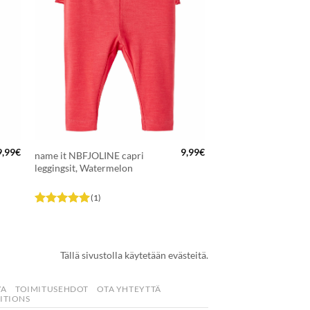
N
SUOSIKKEIHIN
+
9,99
€
9,99
€
name it NBFJOLINE capri
leggingsit, Watermelon
(1)
Arvostelu
tuotteesta:
5
/ 5
Tällä sivustolla käytetään evästeitä.
VA
TOIMITUSEHDOT
OTA YHTEYTTÄ
ITIONS