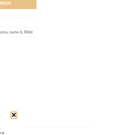
RIIN
6
uomu
,
name it
,
Ribbi
,
 ja