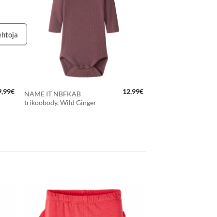
N
SUOSIKKEIHIN
ehtoja
ttyjen
+
9,99
€
12,99
€
NAME IT NBFKAB
trikoobody, Wild Ginger
ktiivinen
LISÄÄ