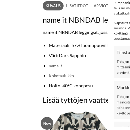
kumppanimm
KUVAUS
LISÄTIEDOT
ARVIOT (0)
tällä sivu
vaikuttaa h
name it NBNDAB leggingsi
Napsauta al
sivustoa. 
name it NBNDAB leggingsit, jossa pehmeä ri
käyttämäll
suostumush
Materiaali: 57% luomupuuvillaa,38% mod
Tilasto
Väri: Dark Sapphire
Tietojen 
name it
mittaami
olevien t
Kokotaulukko
Hoito: 40°C konepesu
Markki
Tietojen 
Lisää tyttöjen vaatteita
mainoste
kohdenne
käyttö p
New
New
LISÄÄ
LISÄÄ
ominai