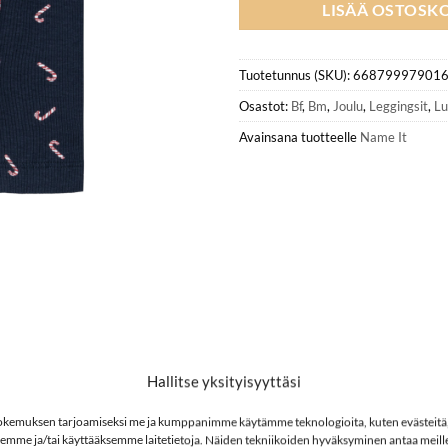
LISÄÄ OSTOSKO
Tuotetunnus (SKU):
66879997901
Osastot:
Bf
,
Bm
,
Joulu
,
Leggingsit
,
L
Avainsana tuotteelle
Name It
Hallitse yksityisyyttäsi
kemuksen tarjoamiseksi me ja kumppanimme käytämme teknologioita, kuten evästeitä
semme ja/tai käyttääksemme laitetietoja. Näiden tekniikoiden hyväksyminen antaa meille