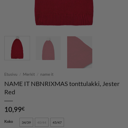
Etusivu
/
Merkit
/
name it
NAME IT NBNRIXMAS tonttulakki, Jester
Red
10,99
€
Koko
34/39
40/44
45/47