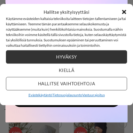
SOFTSHELL
Name it NBNRIXMAS tonttulakki, Jester Red
Hallitse yksityisyyttäsi
Name it NBNRIXMAS on ihana, pitkä tonttulakki. Materiaali
Käytämme evästeiden kaltaisia tekniikoita laitteen tietojen tallentamiseen ja/tai
-15%
on pehmeää luomupuuvillaneulosta. Tonttuhatun reunassa
käyttämiseen. Teemme tämän parantaaksemme selauskokemusta ja
joustinneuletta. Laksisa valkoinen karvatupsu.
näyttääksemme (muita kuin) henkilökohtaisia mainoksia. Suostumalla näihin
tekniikoihin voimme käsitellä tällä sivustolla tietoja, kuten selauskäyttäytymistä
tai yksilöllisiä tunnuksia. Suostumuksen epääminen tai peruuttaminen voi
Materiaali: 100% luomupuuvillaa
SOFTSHELL15
15% ALENNUS KOODILLA:
vaikuttaa haitallisesti tiettyihin ominaisuuksiin ja toimintoihin.
Väri: Jester Red
HYVÄKSY
2
18
:
Countdown ends in:
39
:
31
02
18
:
39
:
31
Hoito: 40 °C konepesu
KIELLÄ
name it
days
hours
minutes
seconds
HALLITSE VAIHTOEHTOJA
Tonttulakit
Evästekäytäntö
Tietosuojalausunto
Vastuurajoitus
OSTOKSILLE
Tonttulakit