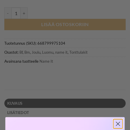
NAME IT NBNRIXMAS tonttulakki, Jester Red määrä
LISÄÄ OSTOSKORIIN
Tuotetunnus (SKU):
668799975104
Osastot:
Bf
,
Bm
,
Joulu
,
Luomu
,
name it
,
Tonttulakit
Avainsana tuotteelle
Name It
KUVAUS
LISÄTIEDOT
ARVIOT (0)