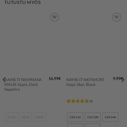
TUTUSTU MYÖS
LISÄÄ
LISÄÄ
SUOSIKKEIHIN
SUOSIKKEIHIN
16,99
€
9,99
€
NAME IT NKMNASA
NAME IT NKFSHORT
MALIK lippis, Dark
toppi 2kpl, Black
Sapphire
(3)
Arvostelu
tuotteesta:
5
/ 5
51/52
52/53
54/55
110/116
122/128
134/140