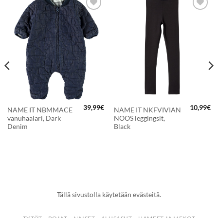
LISÄÄ
LISÄÄ
SUOSIKKEIHIN
SUOSIKKEIHIN
39,99
€
10,99
€
NAME IT NBMMACE
NAME IT NKFVIVIAN
vanuhaalari, Dark
NOOS leggingsit,
Denim
Black
Tällä sivustolla käytetään evästeitä.