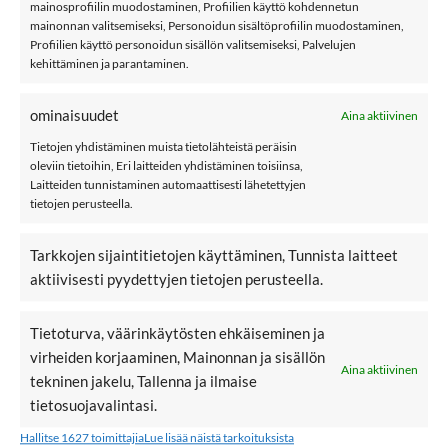
NAME IT NBNROCCOS yöhaalari, Peyote
mainosprofiilin muodostaminen, Profiilien käyttö kohdennetun
Melange
mainonnan valitsemiseksi, Personoidun sisältöprofiilin muodostaminen,
Profiilien käyttö personoidun sisällön valitsemiseksi, Palvelujen
name it NBNROCCOS pienten ihanan pehmeä
kehittäminen ja parantaminen.
luomupuuvillainen yöhaalari, jossa ihana joulu-aiheinen
kuosi. Haalarissa nepparikiinnitys alas saakka.
ominaisuudet
Aina aktiivinen
Tietojen yhdistäminen muista tietolähteistä peräisin
Materiaali: 95% luomupuuvillaa ja 5% puuvillaa
oleviin tietoihin, Eri laitteiden yhdistäminen toisiinsa,
Laitteiden tunnistaminen automaattisesti lähetettyjen
Väri: Peyote Melange
tietojen perusteella.
Hoito: 40°C konepesu
Tarkkojen sijaintitietojen käyttäminen, Tunnista laitteet
name it
aktiivisesti pyydettyjen tietojen perusteella.
Kokotaulukko
Tietoturva, väärinkäytösten ehkäiseminen ja
Lisää yöasuja
virheiden korjaaminen, Mainonnan ja sisällön
Aina aktiivinen
tekninen jakelu, Tallenna ja ilmaise
tietosuojavalintasi.
LISÄÄ
LISÄÄ
SUOSIKKEIHIN
SUOSIKKEIHIN
Hallitse 1627 toimittajia
Lue lisää näistä tarkoituksista