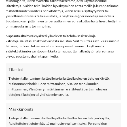
teknologioita, kuten evästeitä, tallentaaksemme ja/tai käyttääksemme
laitetietoja. Näiden tekniikoiden hyväksyminen antaa meille ja kumppanimme
NAME IT NBNROCCOS yöpuku, Peyote Melange määrä
mahdollisuuden käsitellä henkilötietoja, kuten selauskäyttäytymistä tai
yksilöllisiä tunnuksia tällä sivustolla, ja näyttää (ei-)personoituja mainoksia.
LISÄÄ OSTOSKORIIN
Suostumuksen jättäminen tai peruuttaminen voi vaikuttaa haitallisesti tiettyihin
ominaisuuksiin ja toimintoihin.
Napsauta alta hyväksyäksesi yllä olevat tai tehdäksesi tarkkoja
Tuotetunnus (SKU):
668799979046
valintoja. Valintasi koskevat vain tätä sivustoa. Voit muuttaa asetuksiasi milloin
tahansa, mukaan lukien suostumuksesi peruuttaminen, käyttämällä
Osastot:
Bf
,
Bm
,
Joulu
,
name it
,
Yöasut
evästekäytännön vaihtopainikkeita tai napsauttamalla näytön alareunassa
Avainsana tuotteelle
Name It
olevaa suostumushallintapainiketta.
Tilastot
Tietojen tallentaminen laitteelle ja/tai laitteella olevien tietojen käyttö,
Mainonnan tehokkuuden mittaaminen, Sisällön tehokkuuden
mittaaminen, Yleisöjen ymmärtäminen eri lähteistä peräisin olevien
tietojen, tilastojen tai yhdistelmien avulla.
KUVAUS
LISÄTIEDOT
Markkinointi
ARVIOT (0)
Tietojen tallentaminen laitteelle ja/tai laitteella olevien tietojen käyttö,
Rajoitettujen tietojen käyttö mainosten valitsemiseksi, Personoidun