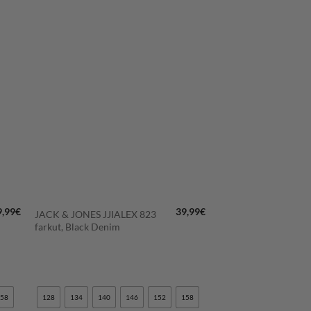
LISÄÄ
N
SUOSIKKEIHIN
+
9,99
€
39,99
€
JACK & JONES JJIALEX 823
farkut, Black Denim
158
128
134
140
146
152
158