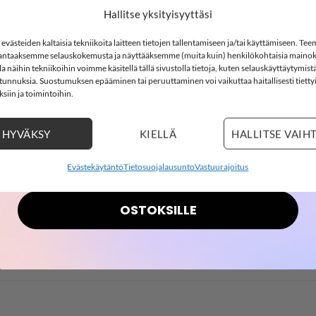
-15%
Hallitse yksityisyyttäsi
västeiden kaltaisia tekniikoita laitteen tietojen tallentamiseen ja/tai käyttämiseen. Te
 Farkut 7563, Light Blue Denim
ntaaksemme selauskokemusta ja näyttääksemme (muita kuin) henkilökohtaisia mainok
SOFTSHELL15
 näihin tekniikoihin voimme käsitellä tällä sivustolla tietoja, kuten selauskäyttäytymistä
15% ALENNUS KOODILLA:
ä tunnuksia. Suostumuksen epääminen tai peruuttaminen voi vaikuttaa haitallisesti tietty
Joustava ja pehmeä materiaali! Vyötäröllä kuminauhasäätö. Farkui
siin ja toimintoihin.
2
17
:
Countdown ends in:
37
:
13
02
17
:
37
:
13
HYVÄKSY
KIELLÄ
HALLITSE VAIH
lastaani
days
hours
minutes
seconds
Evästekäytäntö
Tietosuojalausunto
Vastuurajoitus
OSTOKSILLE