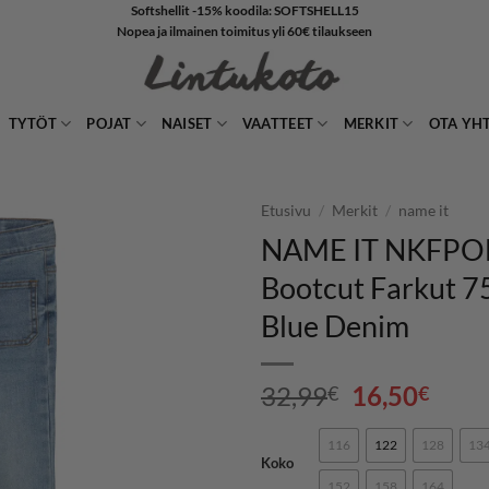
Softshellit -15% koodila: SOFTSHELL15
Nopea ja ilmainen toimitus yli 60€ tilaukseen
TYTÖT
POJAT
NAISET
VAATTEET
MERKIT
OTA YH
Etusivu
/
Merkit
/
name it
NAME IT NKFPO
LISÄÄ
Bootcut Farkut 75
SUOSIKKEIHIN
Blue Denim
Alkuperäin
Nyky
32,99
16,50
€
€
hinta
hint
oli:
on:
116
122
128
13
Koko
32,99€.
16,5
152
158
164