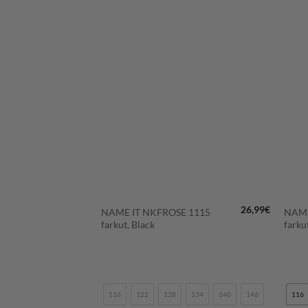
LISÄÄ
LISÄÄ
SUOSIKKEIHIN
SUOSIKKEIHIN
+
+
24,99
€
26,99
€
 3228
NAME IT NKFROSE 1115
NAME
Denim
farkut, Black
farku
134
140
146
116
122
128
134
140
146
116