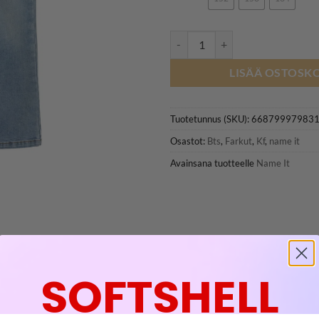
NAME IT NKFPOLLY Bootcut Farku
LISÄÄ OSTOSKO
Tuotetunnus (SKU):
66879997983
Osastot:
Bts
,
Farkut
,
Kf
,
name it
Avainsana tuotteelle
Name It
SOFTSHELL