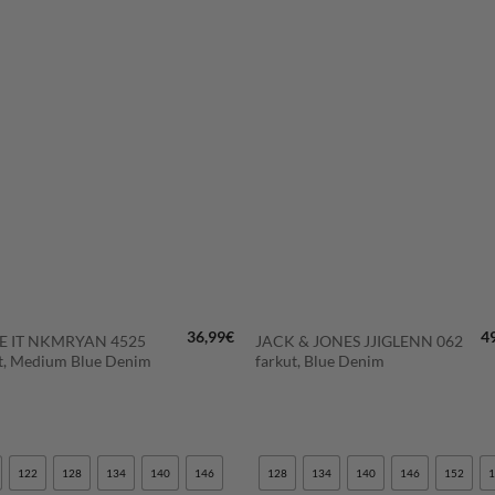
LISÄÄ
LISÄÄ
SUOSIKKEIHIN
SUOSIKKEIHI
+
36,99
€
4
 IT NKMRYAN 4525
JACK & JONES JJIGLENN 062
t, Medium Blue Denim
farkut, Blue Denim
122
128
134
140
146
128
134
140
146
152