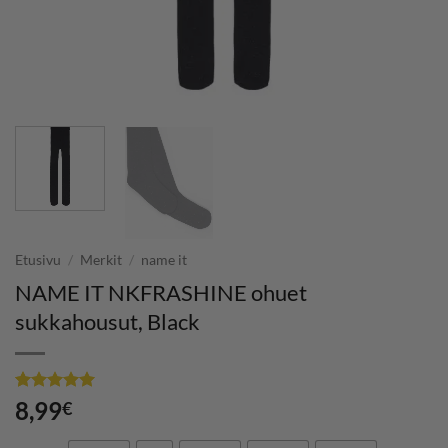
Etusivu
/
Merkit
/
name it
NAME IT NKFRASHINE ohuet
sukkahousut, Black
Arvio
1
5
8,99
€
5:stä
perustuen