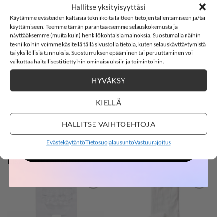
SOFTSHELL
Hallitse yksityisyyttäsi
Käytämme evästeiden kaltaisia tekniikoita laitteen tietojen tallentamiseen ja/tai
Name it NKFRASHINE ohuet sukkahousut
-15%
käyttämiseen. Teemme tämän parantaaksemme selauskokemusta ja
näyttääksemme (muita kuin) henkilökohtaisia mainoksia. Suostumalla näihin
Name it NKFRASHINE ohuet sukkahousut, joissa kultaista
tekniikoihin voimme käsitellä tällä sivustolla tietoja, kuten selauskäyttäytymistä
lankaa hillitysti efektinä.
tai yksilöllisiä tunnuksia. Suostumuksen epääminen tai peruuttaminen voi
SOFTSHELL15
15% ALENNUS KOODILLA:
vaikuttaa haitallisesti tiettyihin ominaisuuksiin ja toimintoihin.
Materiaali: 82% polyamidia, 13% polyesteriä ja 5% elastaania
HYVÄKSY
2
17
:
Countdown ends in:
41
:
5
02
17
:
41
:
05
Väri: Black
KIELLÄ
Hoito: 40 °C konepesu
days
hours
minutes
seconds
name it
HALLITSE VAIHTOEHTOJA
Kokotaulukko
Evästekäytäntö
Tietosuojalausunto
Vastuurajoitus
OSTOKSILLE
Lisää Sukkahousuja
LISÄÄ
LISÄÄ
SUOSIKKEIHIN
SUOSIKKEIHIN