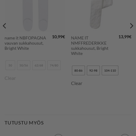
10,99
€
13,99
€
name it NBFOPAGNA
NAME IT
vauvan sukkahousut,
NMFFREDERIKKE
Bright White
sukkahousut, Bright
White
50
50/56
62/68
74/80
80-86
92-98
104-110
Clear
Clear
TUTUSTU MYÖS