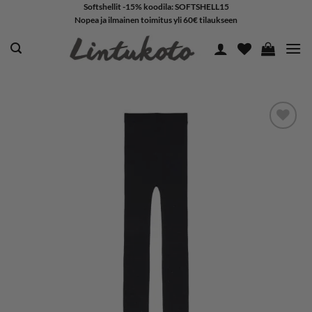
Skip
Softshellit -15% koodila: SOFTSHELL15
Nopea ja ilmainen toimitus yli 60€ tilaukseen
to
content
LISÄÄ
SUOSIKKEIHIN