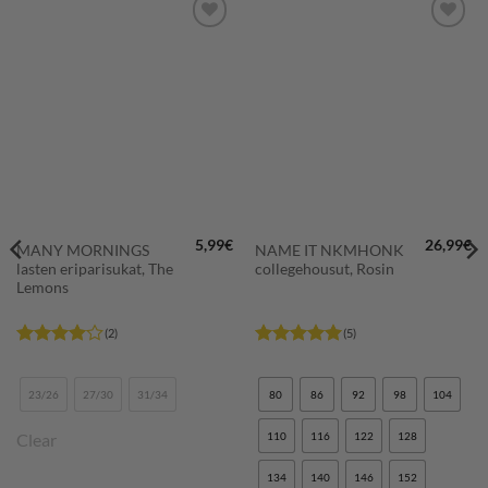
LISÄÄ
LISÄÄ
SUOSIKKEIHIN
SUOSIKKEIHIN
5,99
€
26,99
€
MANY MORNINGS
NAME IT NKMHONK
lasten eriparisukat, The
collegehousut, Rosin
Lemons
(2)
(5)
Arvostelu
Arvostelu
tuotteesta:
tuotteesta:
5
4
/ 5
/ 5
23/26
27/30
31/34
80
86
92
98
104
Clear
110
116
122
128
134
140
146
152