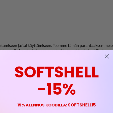
allentamiseen ja/tai käyttämiseen. Teemme tämän parantaaksemme 
ä sivustolla tietoja, kuten selauskäyttäytymistä tai yksilöllisiä 
SOFTSHELL
-15%
SOFTSHELL15
15% ALENNUS KOODILLA: