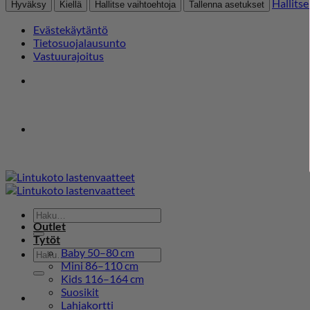
Hallitse
Hyväksy
Kiellä
Hallitse vaihtoehtoja
Tallenna asetukset
Evästekäytäntö
Tietosuojalausunto
Vastuurajoitus
Skip
to
content
Etsi:
Outlet
Tytöt
Baby 50–80 cm
Etsi:
Mini 86–110 cm
Kids 116–164 cm
Suosikit
Lahjakortti