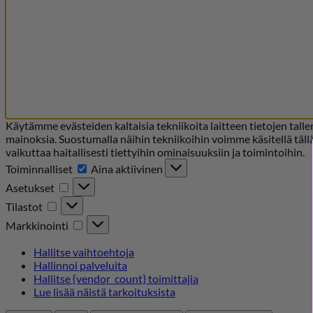
Käytämme evästeiden kaltaisia tekniikoita laitteen tietojen t
mainoksia. Suostumalla näihin tekniikoihin voimme käsitellä täll
vaikuttaa haitallisesti tiettyihin ominaisuuksiin ja toimintoihin.
Toiminnalliset
Toiminnalliset
Aina aktiivinen
Asetukset
Asetukset
Tilastot
Tilastot
Markkinointi
Markkinointi
Hallitse vaihtoehtoja
Hallinnoi palveluita
Hallitse {vendor_count} toimittajia
Lue lisää näistä tarkoituksista