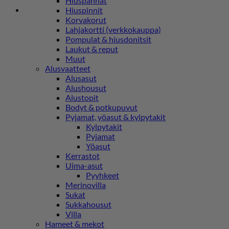
Hiuspannat
Hiuspinnit
Korvakorut
Lahjakortti (verkkokauppa)
Pompulat & hiusdonitsit
Laukut & reput
Muut
Alusvaatteet
Alusasut
Alushousut
Alustopit
Bodyt & potkupuvut
Pyjamat, yöasut & kylpytakit
Kylpytakit
Pyjamat
Yöasut
Kerrastot
Uima-asut
Pyyhkeet
Merinovilla
Sukat
Sukkahousut
Villa
Hameet & mekot