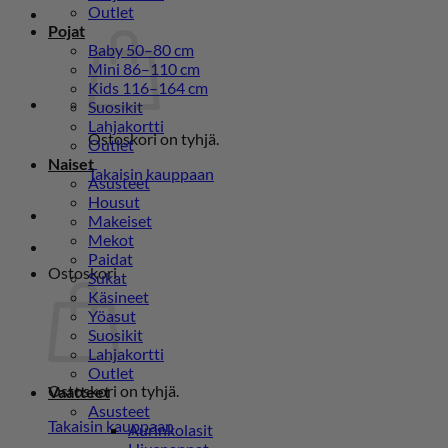
Outlet
Pojat
Baby 50–80 cm
Mini 86–110 cm
Kids 116–164 cm
Suosikit
Lahjakortti
Ostoskori on tyhjä.
Outlet
Naiset
Takaisin kauppaan
Asusteet
Housut
Makeiset
Mekot
Paidat
Ostoskori
Sukat
Käsineet
Yöasut
Suosikit
Lahjakortti
Outlet
Ostoskori on tyhjä.
Vaatteet
Asusteet
Takaisin kauppaan
Aurinkolasit