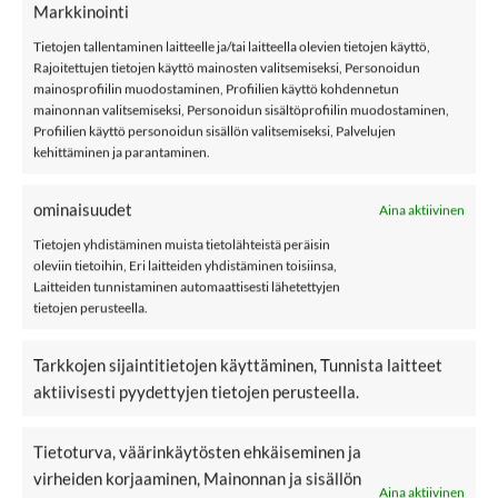
name it NMFNOELLE on leggingsit, joissa kaunis pitsikuosi.
Markkinointi
Leggingseissä on kuminauha vyötäröllä ja ihanan joustava ja
Tietojen tallentaminen laitteelle ja/tai laitteella olevien tietojen käyttö,
pehmeä materiaali!
Rajoitettujen tietojen käyttö mainosten valitsemiseksi, Personoidun
Kullanväristä kimallelankaa koristeena.
mainosprofiilin muodostaminen, Profiilien käyttö kohdennetun
mainonnan valitsemiseksi, Personoidun sisältöprofiilin muodostaminen,
Profiilien käyttö personoidun sisällön valitsemiseksi, Palvelujen
Materiaali: 76% luomupuuvillaa, 16% polyesteriä ja 8% metallikuituja
kehittäminen ja parantaminen.
Väri: Peppercorn
ominaisuudet
Aina aktiivinen
Hoito: 40°C konepesu
Tietojen yhdistäminen muista tietolähteistä peräisin
name it
oleviin tietoihin, Eri laitteiden yhdistäminen toisiinsa,
Laitteiden tunnistaminen automaattisesti lähetettyjen
Kokotaulukko
tietojen perusteella.
Lisää tyttöjen vaatteita
Tarkkojen sijaintitietojen käyttäminen, Tunnista laitteet
aktiivisesti pyydettyjen tietojen perusteella.
New
New
LISÄÄ
LISÄÄ
SUOSIKKEIHIN
SUOSIKKEIHIN
Tietoturva, väärinkäytösten ehkäiseminen ja
virheiden korjaaminen, Mainonnan ja sisällön
Aina aktiivinen