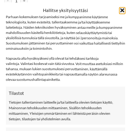
Hallitse yksityisyyttäsi
LISÄÄ OSTOSKORIIN
Parhaan kokemuksen tarjoamiseksi me ja kumppanimme käytämme
teknologioita, kuten evästeitä, tallentaaksemme ja/tai käyttääksemme
laitetietoja. Näiden tekniikoiden hyväksyminen antaa meille ja kumppanimme
Tuotetunnus (SKU):
668799980170
mahdollisuuden käsitellä henkilötietoja, kuten selauskäyttäytymistä tai
yksilöllisiä tunnuksia tällä sivustolla, ja näyttää (ei-)personoituja mainoksia.
Osastot:
Leggingsit
,
Luomu
,
Mf
,
name it
Suostumuksen jättäminen tai peruuttaminen voi vaikuttaa haitallisesti tiettyihin
ominaisuuksiin ja toimintoihin.
Avainsana tuotteelle
Name It
Napsauta alta hyväksyäksesi yllä olevat tai tehdäksesi tarkkoja
valintoja. Valintasi koskevat vain tätä sivustoa. Voit muuttaa asetuksiasi milloin
tahansa, mukaan lukien suostumuksesi peruuttaminen, käyttämällä
evästekäytännön vaihtopainikkeita tai napsauttamalla näytön alareunassa
olevaa suostumushallintapainiketta.
KUVAUS
Tilastot
LISÄTIEDOT
Tietojen tallentaminen laitteelle ja/tai laitteella olevien tietojen käyttö,
Mainonnan tehokkuuden mittaaminen, Sisällön tehokkuuden
ARVIOT (0)
mittaaminen, Yleisöjen ymmärtäminen eri lähteistä peräisin olevien
tietojen, tilastojen tai yhdistelmien avulla.
name it NMFNOELLE leggingsit, Peppercorn