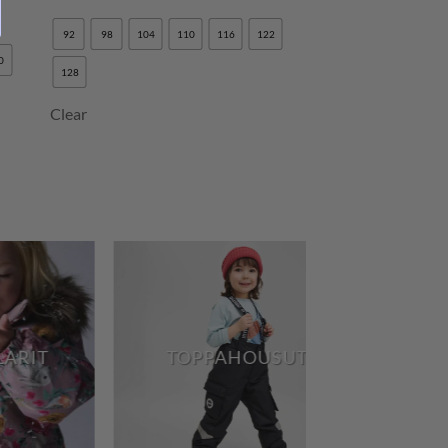
92
98
104
110
116
122
0
128
Clear
PIPOT
T