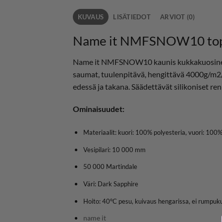
KUVAUS
LISÄTIEDOT
ARVIOT (0)
Name it NMFSNOW10 toppa
Name it NMFSNOW10 kaunis kukkakuosinen to
saumat, tuulenpitävä, hengittävä 4000g/m2/2
edessä ja takana. Säädettävät silikoniset re
Ominaisuudet:
Materiaalit: kuori: 100% polyesteria, vuori: 100%
Vesipilari: 10 000 mm
50 000 Martindale
Väri: Dark Sapphire
Hoito: 40°C pesu, kuivaus hengarissa, ei rumpuk
name it