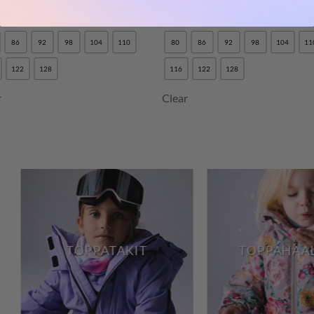
(1)
(1)
vostelu
Arvostelu
eesta:
5
tuotteesta:
5
/ 5
/ 5
86
92
98
104
110
80
86
92
98
104
11
122
128
116
122
128
r
Clear
TOPPAHAALARIT
TOPPAHOUSU