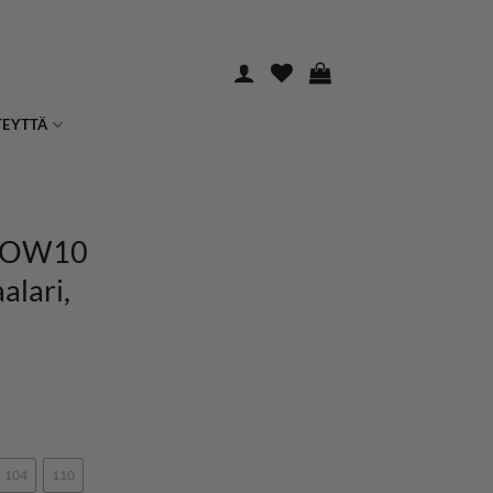
TEYTTÄ
NOW10
lari,
104
110