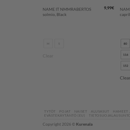
10,99
€
9,99
€
I
NAME IT NMMRABERTOS
NAME
 Gray
solmio, Black
capri
68
74
80
M
S
80
Clear
116
152
Clea
TYTÖT
POJAT
NAISET
ALUSASUT
HAMEET 
EVÄSTEKÄYTÄNTÖ (EU)
TIETOSUOJALAUSUNTO
Copyright 2026 ©
Kurenala