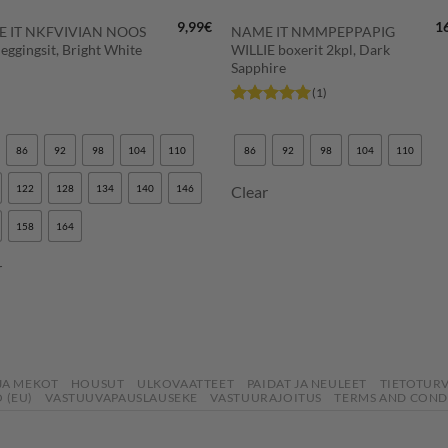
9,99
€
1
 IT NKFVIVIAN NOOS
NAME IT NMMPEPPAPIG
leggingsit, Bright White
WILLIE boxerit 2kpl, Dark
Sapphire
(1)
Arvostelu
tuotteesta:
5
/ 5
86
92
98
104
110
86
92
98
104
110
122
128
134
140
146
Clear
158
164
r
JA MEKOT
HOUSUT
ULKOVAATTEET
PAIDAT JA NEULEET
TIETOTUR
 (EU)
VASTUUVAPAUSLAUSEKE
VASTUURAJOITUS
TERMS AND COND