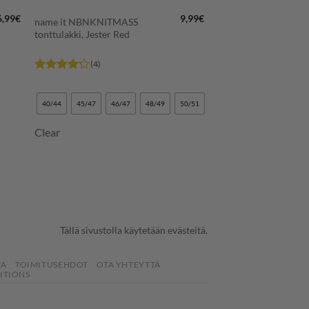
6,99
€
9,99
€
name it NBNKNITMASS
tonttulakki, Jester Red
(4)
Arvostelu
tuotteesta:
4.25
/ 5
40/44
45/47
46/47
48/49
50/51
Clear
Tällä sivustolla käytetään evästeitä.
VA
TOIMITUSEHDOT
OTA YHTEYTTÄ
ITIONS