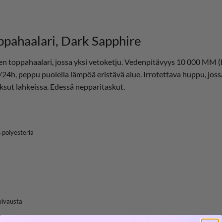
haalari, Dark Sapphire
ppahaalari, jossa yksi vetoketju. Vedenpitävyys 10 000 MM (Bi
4h, peppu puolella lämpöä eristävä alue. Irrotettava huppu, joss
nksut lahkeissa. Edessä nepparitaskut.
 polyesteria
uivausta