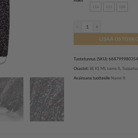
116
122
128
NAME IT NMFSNOW10 FLOWER top
LISÄÄ OSTOSKO
Tuotetunnus (SKU):
66879998035
Osastot:
Bf
,
Kf
,
Mf
,
name it
,
Toppahaa
Avainsana tuotteelle
Name It