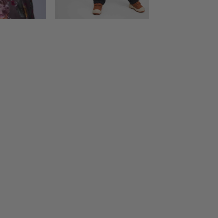
LISÄÄ
N
SUOSIKKEIHIN
+