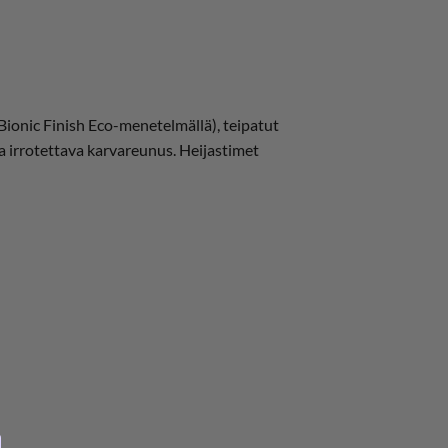
onic Finish Eco-menetelmällä), teipatut
a irrotettava karvareunus. Heijastimet