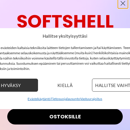
SOFTSHELL
-15%
Hallitse yksityisyyttäsi
västeiden kaltaisia tekniikoita laitteen tietojen tallentamiseen ja/tai käyttämiseen. Te
ntaaksemme selauskokemusta ja näyttääksemme (muita kuin) henkilökohtaisia mainok
-30%
LISÄÄ
LISÄÄ
SOFTSHELL15
 näihin tekniikoihin voimme käsitellä tällä sivustolla tietoja, kuten selauskäyttäytymistä
15% ALENNUS KOODILLA:
SUOSIKKEIHIN
SUOSIKKEIHI
ä tunnuksia. Suostumuksen epääminen tai peruuttaminen voi vaikuttaa haitallisesti tietty
siin ja toimintoihin.
2
17
:
Countdown ends in:
26
:
1
02
17
:
26
:
01
HYVÄKSY
KIELLÄ
HALLITSE VAIH
days
hours
minutes
seconds
Evästekäytäntö
Tietosuojalausunto
Vastuurajoitus
+
OSTOKSILLE
99,99
€
9
E IT NMFSNOW10
NAME IT NMMSNOW10
haalari, Sunlit Allium
toppahaalari, Brilliant Blue
69,99
€
6