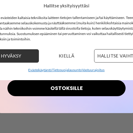
-15%
Hallitse yksityisyyttäsi
leggingsit, Chambray Blue
västeiden kaltaisia tekniikoita laitteen tietojen tallentamiseen ja/tai käyttämiseen. Te
t leggingsit. Kuminauha vyötäörllä.
ntaaksemme selauskokemusta ja näyttääksemme (muita kuin) henkilökohtaisia mainok
SOFTSHELL15
 näihin tekniikoihin voimme käsitellä tällä sivustolla tietoja, kuten selauskäyttäytymistä
15% ALENNUS KOODILLA:
ä tunnuksia. Suostumuksen epääminen tai peruuttaminen voi vaikuttaa haitallisesti tietty
siin ja toimintoihin.
2
5
:
Countdown ends in:
44
:
6
02
05
:
44
:
06
HYVÄKSY
KIELLÄ
HALLITSE VAIH
days
hours
minutes
seconds
Evästekäytäntö
Tietosuojalausunto
Vastuurajoitus
OSTOKSILLE