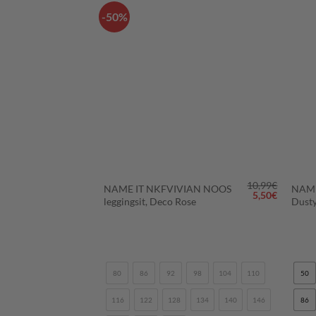
-50%
LISÄÄ
LISÄÄ
SUOSIKKEIHIN
SUOSIKKEIHIN
+
+
10,99
€
10,99
€
IAN NOOS
NAME IT NKFVIVIAN NOOS
NAME
Alkuperäinen
Nykyine
5,50
€
Dusk
leggingsit, Deco Rose
Dusty
hinta
hinta
oli:
on:
10,99€.
5,50€.
98
104
110
80
86
92
98
104
110
50
134
140
146
116
122
128
134
140
146
86