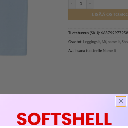
NAME IT NMFVIVIAN CAPRI leggi
LISÄÄ OSTOSKO
Tuotetunnus (SKU):
66879997795
Osastot:
Leggingsit
,
Mf
,
name it
,
Sho
Avainsana tuotteelle
Name It
SOFTSHELL