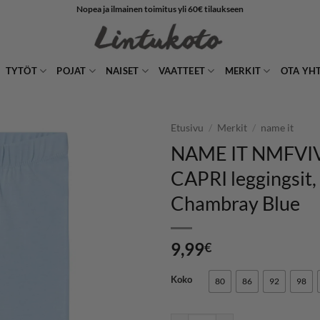
Nopea ja ilmainen toimitus yli 60€ tilaukseen
TYTÖT
POJAT
NAISET
VAATTEET
MERKIT
OTA YH
Etusivu
/
Merkit
/
name it
NAME IT NMFVI
LISÄÄ
CAPRI leggingsit,
SUOSIKKEIHIN
Chambray Blue
9,99
€
Koko
80
86
92
98