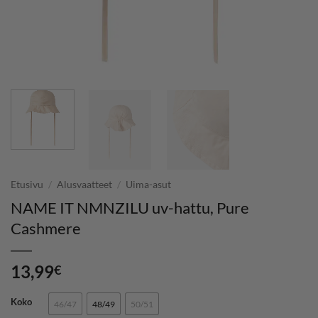
Etusivu
/
Alusvaatteet
/
Uima-asut
NAME IT NMNZILU uv-hattu, Pure
Cashmere
13,99
€
Koko
46/47
48/49
50/51