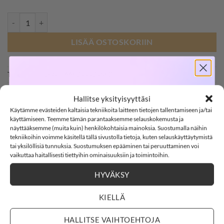
NAME IT NMNZILU uv-hattu, Pure Cashmere määrä
LISÄÄ OSTOSKORIIN
Tuotetunnus (SKU):
668799979583
SOFTSHELL
Osastot:
Mf
,
Mm
,
name it
,
Päähineet
,
Uima-asut
Hallitse yksityisyyttäsi
Avainsana tuotteelle
Name It
Käytämme evästeiden kaltaisia tekniikoita laitteen tietojen tallentamiseen ja/tai
-15%
käyttämiseen. Teemme tämän parantaaksemme selauskokemusta ja
näyttääksemme (muita kuin) henkilökohtaisia mainoksia. Suostumalla näihin
tekniikoihin voimme käsitellä tällä sivustolla tietoja, kuten selauskäyttäytymistä
tai yksilöllisiä tunnuksia. Suostumuksen epääminen tai peruuttaminen voi
SOFTSHELL15
15% ALENNUS KOODILLA:
vaikuttaa haitallisesti tiettyihin ominaisuuksiin ja toimintoihin.
HYVÄKSY
3
3
:
Countdown ends in:
33
:
8
03
03
:
33
:
08
KUVAUS
LISÄTIEDOT
KIELLÄ
ARVIOT (0)
days
hours
minutes
seconds
HALLITSE VAIHTOEHTOJA