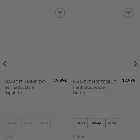
LISÄÄ
LISÄÄ
SUOSIKKEIHIN
SUOSIKKEIHIN
19,99
€
12,99
€
NAME IT NMMFIDO
NAME IT NBFFESILLE
lierihattu, Dark
lierihattu, Apple
Sapphire
Butter
46/47
48/49
50/51
34/39
40/44
45/47
Clear
Clear