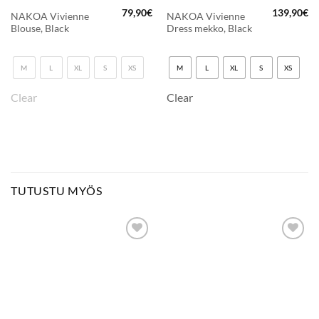
79,90
€
139,90
€
NAKOA Vivienne
NAKOA Vivienne
Blouse, Black
Dress mekko, Black
M
L
XL
S
XS
M
L
XL
S
XS
Clear
Clear
TUTUSTU MYÖS
LISÄÄ
LISÄÄ
SUOSIKKEIHIN
SUOSIKKEIHIN