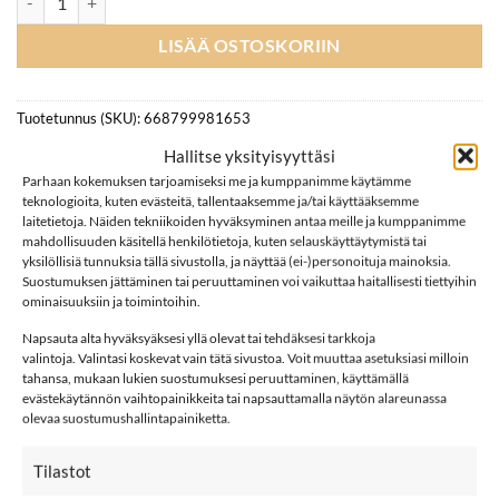
LISÄÄ OSTOSKORIIN
Tuotetunnus (SKU):
668799981653
Osastot:
Naiset
,
T-paidat
,
Topit
,
YAS
Hallitse yksityisyyttäsi
Parhaan kokemuksen tarjoamiseksi me ja kumppanimme käytämme
Avainsana tuotteelle
YAS
teknologioita, kuten evästeitä, tallentaaksemme ja/tai käyttääksemme
laitetietoja. Näiden tekniikoiden hyväksyminen antaa meille ja kumppanimme
mahdollisuuden käsitellä henkilötietoja, kuten selauskäyttäytymistä tai
yksilöllisiä tunnuksia tällä sivustolla, ja näyttää (ei-)personoituja mainoksia.
Suostumuksen jättäminen tai peruuttaminen voi vaikuttaa haitallisesti tiettyihin
ominaisuuksiin ja toimintoihin.
Napsauta alta hyväksyäksesi yllä olevat tai tehdäksesi tarkkoja
KUVAUS
valintoja. Valintasi koskevat vain tätä sivustoa. Voit muuttaa asetuksiasi milloin
tahansa, mukaan lukien suostumuksesi peruuttaminen, käyttämällä
LISÄTIEDOT
evästekäytännön vaihtopainikkeita tai napsauttamalla näytön alareunassa
olevaa suostumushallintapainiketta.
ARVIOT (0)
YAS YASBEANI neuletoppi, Coffee Bean
Tilastot