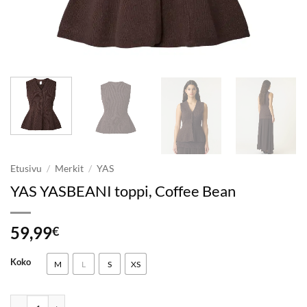
Etusivu
/
Merkit
/
YAS
YAS YASBEANI toppi, Coffee Bean
59,99
€
Koko
M
L
S
XS
YAS YASBEANI toppi, Coffee Bean määrä