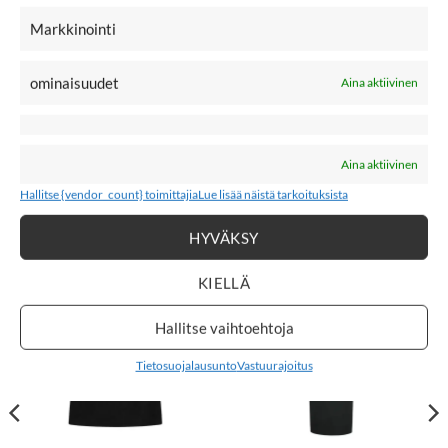
YASBEANI on kaunis neuletoppi, jossa on nappi-kiinnitys
Markkinointi
edessä ja ihana peplum-helma.
ominaisuudet
Aina aktiivinen
Materiaali: 72% Lenzing Ecovero viskoosia, 28%
polyesteriä
Suositellaan käsinpesua
Aina aktiivinen
YAS
Hallitse {vendor_count} toimittajia
Lue lisää näistä tarkoituksista
Nakoan naisten vaatteita
HYVÄKSY
KIELLÄ
New
New
LISÄÄ
LISÄÄ
SUOSIKKEIHIN
SUOSIKKEIHIN
Hallitse vaihtoehtoja
Tietosuojalausunto
Vastuurajoitus