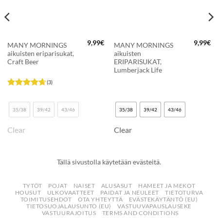
9,99
€
9,99
€
MANY MORNINGS
MANY MORNINGS
aikuisten eriparisukat,
aikuisten
Craft Beer
ERIPARISUKAT,
Lumberjack Life
(3)
Arvostelu
tuotteesta:
4.67
/ 5
35/38
39/42
43/46
35/38
39/42
43/46
Clear
Clear
Tällä sivustolla käytetään evästeitä.
TYTÖT
POJAT
NAISET
ALUSASUT
HAMEET JA MEKOT
HOUSUT
ULKOVAATTEET
PAIDAT JA NEULEET
TIETOTURVA
TOIMITUSEHDOT
OTA YHTEYTTÄ
EVÄSTEKÄYTÄNTÖ (EU)
TIETOSUOJALAUSUNTO (EU)
VASTUUVAPAUSLAUSEKE
VASTUURAJOITUS
TERMS AND CONDITIONS