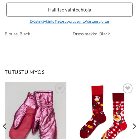
Hallitse vaihtoehtoja
Evästekäytäntö
Tietosuojalausunto
Vastuurajoitus
79,90
€
139,90
€
NAKOA Vivienne
NAKOA Vivienne
Blouse, Black
Dress mekko, Black
TUTUSTU MYÖS
LISÄÄ
LISÄÄ
SUOSIKKEIHIN
SUOSIKKEIHIN