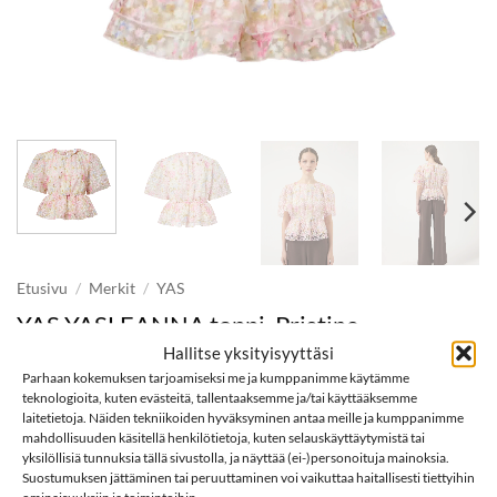
Etusivu
/
Merkit
/
YAS
YAS YASLEANNA toppi, Pristine
Hallitse yksityisyyttäsi
Parhaan kokemuksen tarjoamiseksi me ja kumppanimme käytämme
teknologioita, kuten evästeitä, tallentaaksemme ja/tai käyttääksemme
Arvio
1
5
69,99
€
laitetietoja. Näiden tekniikoiden hyväksyminen antaa meille ja kumppanimme
5:stä
mahdollisuuden käsitellä henkilötietoja, kuten selauskäyttäytymistä tai
perustuen
yksilöllisiä tunnuksia tällä sivustolla, ja näyttää (ei-)personoituja mainoksia.
asiakkaan
Suostumuksen jättäminen tai peruuttaminen voi vaikuttaa haitallisesti tiettyihin
Koko
arvotukseen.