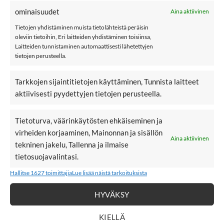
YAS YASLEANNA toppi, Pristine
ominaisuudet
Aina aktiivinen
Tietojen yhdistäminen muista tietolähteistä peräisin
YASLURA on upea toppi, jossa päälikangas upeaa
oleviin tietoihin, Eri laitteiden yhdistäminen toisiinsa,
kukkakirjailtua sifonkia. Lyhyet hihat, joissa väljä istuvuus.
Laitteiden tunnistaminen automaattisesti lähetettyjen
Vyötäröllä kuminauha, joka takaa hyvän istuvuuden topille.
tietojen perusteella.
Takana niskassa nappi-kiinnitys.Topissa on vuori.
Tarkkojen sijaintitietojen käyttäminen, Tunnista laitteet
Materiaali: 100% kierrätettyä polyesteriä
aktiivisesti pyydettyjen tietojen perusteella.
Käsinpesu suositus
Tietoturva, väärinkäytösten ehkäiseminen ja
YAS
virheiden korjaaminen, Mainonnan ja sisällön
Aina aktiivinen
tekninen jakelu, Tallenna ja ilmaise
Nakoan naisten vaatteita
tietosuojavalintasi.
Hallitse 1627 toimittajia
Lue lisää näistä tarkoituksista
LISÄÄ
LISÄÄ
HYVÄKSY
SUOSIKKEIHIN
SUOSIKKEIHIN
KIELLÄ