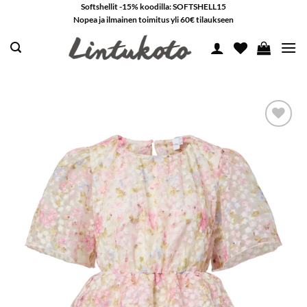
Skip
Softshellit -15% koodilla: SOFTSHELL15
Nopea ja ilmainen toimitus yli 60€ tilaukseen
to
content
LISÄÄ
SUOSIKKEIHIN