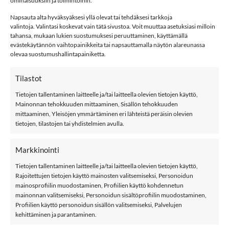
ominaisuuksiin ja toimintoihin.
Napsauta alta hyväksyäksesi yllä olevat tai tehdäksesi tarkkoja
YAS YASLEANNA toppi, Pristine määrä
valintoja. Valintasi koskevat vain tätä sivustoa. Voit muuttaa asetuksiasi milloin
tahansa, mukaan lukien suostumuksesi peruuttaminen, käyttämällä
LISÄÄ OSTOSKORIIN
evästekäytännön vaihtopainikkeita tai napsauttamalla näytön alareunassa
olevaa suostumushallintapainiketta.
Tuotetunnus (SKU):
668799981652
Tilastot
Osastot:
Naiset
,
T-paidat
,
Topit
,
YAS
Tietojen tallentaminen laitteelle ja/tai laitteella olevien tietojen käyttö,
Mainonnan tehokkuuden mittaaminen, Sisällön tehokkuuden
Avainsana tuotteelle
YAS
mittaaminen, Yleisöjen ymmärtäminen eri lähteistä peräisin olevien
tietojen, tilastojen tai yhdistelmien avulla.
Markkinointi
Tietojen tallentaminen laitteelle ja/tai laitteella olevien tietojen käyttö,
Rajoitettujen tietojen käyttö mainosten valitsemiseksi, Personoidun
KUVAUS
mainosprofiilin muodostaminen, Profiilien käyttö kohdennetun
mainonnan valitsemiseksi, Personoidun sisältöprofiilin muodostaminen,
LISÄTIEDOT
Profiilien käyttö personoidun sisällön valitsemiseksi, Palvelujen
kehittäminen ja parantaminen.
ARVIOT (1)