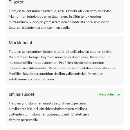
Tilastot
Tietojen tallentaminen laitteelle ja/tai laitteella olevien tietojen käyttö,
Mainonnan tehokkuuden mittaaminen, Sisällön tehokkuuden
mittaaminen, Yleisöjen ymmärtäminen eri lähteistä peräisin olevien
tietojen, tilastojen tai yhdistelmien avulla.
VÄLIKAUSITAKIT
ULKOILUHOUSUT
Markkinointi
Tietojen tallentaminen laitteelle ja/tai laitteella olevien tietojen käyttö,
Rajoitettujen tietojen käyttö mainosten valitsemiseksi, Personoidun
mainosprofiilin muodostaminen, Profiilien käyttö kohdennetun
mainonnan valitsemiseksi, Personoidun sisältöprofiilin muodostaminen,
Profiilien käyttö personoidun sisällön valitsemiseksi, Palvelujen
kehittäminen ja parantaminen.
ominaisuudet
PIPOT
KÄSINEET
Aina aktiivinen
Tietojen yhdistäminen muista tietolähteistä peräisin
oleviin tietoihin, Eri laitteiden yhdistäminen toisiinsa,
Laitteiden tunnistaminen automaattisesti lähetettyjen
tietojen perusteella.