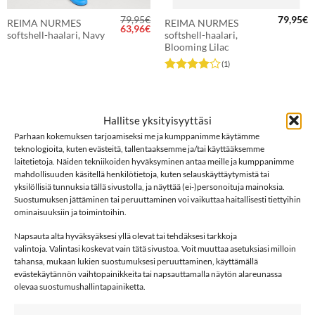
79,95
€
79,95
€
REIMA NURMES
REIMA NURMES
Alkuperäinen
Nykyinen
63,96
€
softshell-haalari, Navy
softshell-haalari,
hinta
hinta
oli:
on:
Blooming Lilac
79,95€.
63,96€.
(1)
Arvostelu
tuotteesta:
4
/ 5
Hallitse yksityisyyttäsi
Parhaan kokemuksen tarjoamiseksi me ja kumppanimme käytämme
teknologioita, kuten evästeitä, tallentaaksemme ja/tai käyttääksemme
laitetietoja. Näiden tekniikoiden hyväksyminen antaa meille ja kumppanimme
mahdollisuuden käsitellä henkilötietoja, kuten selauskäyttäytymistä tai
yksilöllisiä tunnuksia tällä sivustolla, ja näyttää (ei-)personoituja mainoksia.
Suostumuksen jättäminen tai peruuttaminen voi vaikuttaa haitallisesti tiettyihin
ominaisuuksiin ja toimintoihin.
Napsauta alta hyväksyäksesi yllä olevat tai tehdäksesi tarkkoja
SOFTSHELL
VÄLIKAUSIHAALARIT
valintoja. Valintasi koskevat vain tätä sivustoa. Voit muuttaa asetuksiasi milloin
tahansa, mukaan lukien suostumuksesi peruuttaminen, käyttämällä
evästekäytännön vaihtopainikkeita tai napsauttamalla näytön alareunassa
olevaa suostumushallintapainiketta.