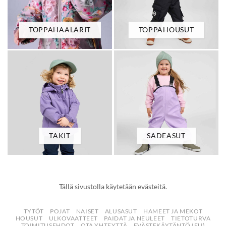
TOPPAHAALARIT
TOPPAHOUSUT
TAKIT
SADEASUT
Tällä sivustolla käytetään evästeitä.
TYTÖT
POJAT
NAISET
ALUSASUT
HAMEET JA MEKOT
HOUSUT
ULKOVAATTEET
PAIDAT JA NEULEET
TIETOTURVA
TOIMITUSEHDOT
OTA YHTEYTTÄ
EVÄSTEKÄYTÄNTÖ (EU)