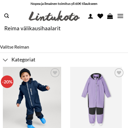
Skip
Nopea ja ilmainen toimitus yli 60€ tilaukseen
to
content
Reima välikausihaalarit
Valitse Reiman
Kategoriat
-20%
LISÄÄ
LISÄÄ
SUOSIKKEIHIN
SUOSIKKEIHIN