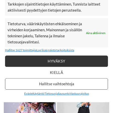
Tarkkojen sijaintitietojen käyttäminen, Tunnista laitteet
aktiivisesti pyydettyjen tietojen perusteella.
KAULURIT
MERINOVILLA
Tietoturva, väärinkäytösten ehkäiseminen ja
virheiden korjaaminen, Mainonnan ja sisällön
Aina aktiivinen
tekninen jakelu, Tallenna ja ilmaise
tietosuojavalintasi.
Hallitse 1627 toimittajia
Lue lisää näistä tarkoituksista
HYVÄKSY
KIELLÄ
TOPPAVAATTEET
TOPPATAKIT
Hallitse vaihtoehtoja
Evästekäytäntö
Tietosuojalausunto
Vastuurajoitus