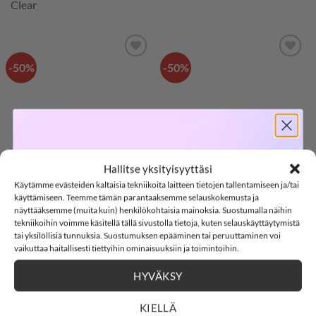
Clear
-50%
-50%
LISÄÄ
LISÄÄ
SUOSIKKEIHIN
SUOSIKKEIHIN
SOFTSHELL
Hallitse yksityisyyttäsi
Käytämme evästeiden kaltaisia tekniikoita laitteen tietojen tallentamiseen ja/tai
-15%
käyttämiseen. Teemme tämän parantaaksemme selauskokemusta ja
23,99
€
20,99
€
NAME IT NKFVINAYA
NAME IT
Alkuperäinen
Nykyinen
Alkuperä
Ny
12,00
€
10,50
€
näyttääksemme (muita kuin) henkilökohtaisia mainoksia. Suostumalla näihin
shortsihaalari, Orchid
NMFVINAYA
hinta
hinta
hinta
hi
tekniikoihin voimme käsitellä tällä sivustolla tietoja, kuten selauskäyttäytymistä
oli:
on:
oli:
on
Bloom/SPRINKLE
shortsihaalari, Dark
23,99€.
12,00€.
20,99€.
10
tai yksilöllisiä tunnuksia. Suostumuksen epääminen tai peruuttaminen voi
Sapphire/Leo
SOFTSHELL15
15% ALENNUS KOODILLA:
vaikuttaa haitallisesti tiettyihin ominaisuuksiin ja toimintoihin.
HYVÄKSY
3
5
Countdown ends in:
:
12
:
10
116
122
128
134
80
86
92
98
104
03
05
:
12
:
10
140
146
152
158
164
110
KIELLÄ