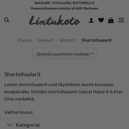
Skip
Softshellit -15% koodila: SOFTSHELL15
Nopea ja ilmainen toimitus yli 60€ tilaukseen
to
content
Etusivu
/
Housut
/
Shortsit
/
Shortsihaalarit
Shortsihaalarit
Lasten shortsihaalarit ovat täydellinen asuste kuumaan
kesäpäivään. Tyttöjen shortsihaalarit tulevat Name It & Kids
Only merkeiltä.
Valitse housut
Kategoriat