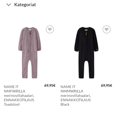
Kategoriat
LISÄÄ
LISÄÄ
SUOSIKKEIHIN
SUOSIKKEIHIN
69,95
€
69,95
€
NAME IT
NAME IT
NMFWRILLA
NMMWRILLA
merinovillahaalari,
merinovillahaalari,
ENNAKKOTILAUS
ENNAKKOTILAUS
Toadstool
Black