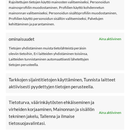
merinovillahaalari,
ENNAKKOTILAUS
Rajoitettujen tietojen käyttö mainosten valitsemiseksi, Personoidun
ENNAKKOTILAUS
Full Blooming Pink
mainosprofiilin muodostaminen, Profiilien käyttö kohdennetun
Eventide
mainonnan valitsemiseksi, Personoidun sisältöprofiilin muodostaminen,
Profiilien käyttö personoidun sisällön valitsemiseksi, Palvelujen
kehittäminen ja parantaminen.
ominaisuudet
Aina aktiivinen
-30%
LISÄÄ
LISÄÄ
SUOSIKKEIHIN
SUOSIKKEIHIN
Tietojen yhdistäminen muista tietolähteistä peräisin
oleviin tietoihin, Eri laitteiden yhdistäminen toisiinsa,
Laitteiden tunnistaminen automaattisesti lähetettyjen
tietojen perusteella.
Tarkkojen sijaintitietojen käyttäminen, Tunnista laitteet
aktiivisesti pyydettyjen tietojen perusteella.
46,99
€
69,95
€
NAME IT NBFWANG
NAME IT
Alkuperä
Ny
48,97
€
merinovillahaalari,
NMFWRILLA
hinta
hi
Tietoturva, väärinkäytösten ehkäiseminen ja
oli:
on
Snow White
merinovillahaalari,
69,95€.
48
virheiden korjaaminen, Mainonnan ja sisällön
Shadow Gray
Aina aktiivinen
tekninen jakelu, Tallenna ja ilmaise
(2)
tietosuojavalintasi.
Arvostelu
tuotteesta: