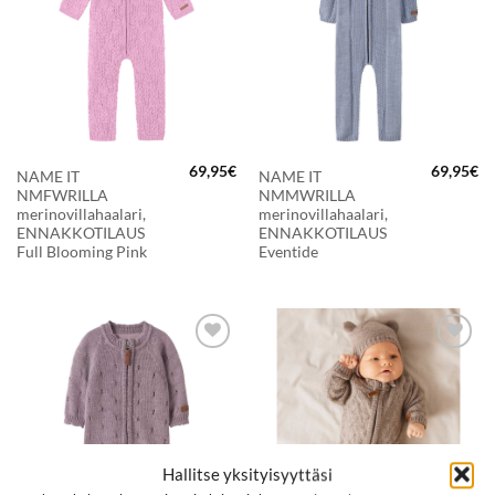
69,95
€
69,95
€
NAME IT
NAME IT
NMFWRILLA
NMMWRILLA
merinovillahaalari,
merinovillahaalari,
ENNAKKOTILAUS
ENNAKKOTILAUS
Full Blooming Pink
Eventide
LISÄÄ
LISÄÄ
SUOSIKKEIHIN
SUOSIKKEIHIN
Hallitse yksityisyyttäsi