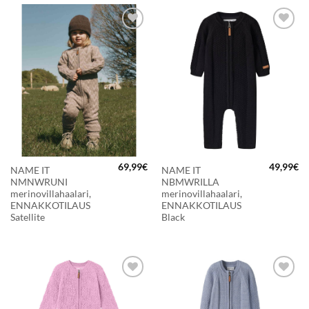
LISÄÄ
LISÄÄ
SUOSIKKEIHIN
SUOSIKKEIHIN
69,99
€
49,99
€
NAME IT
NAME IT
NMNWRUNI
NBMWRILLA
merinovillahaalari,
merinovillahaalari,
ENNAKKOTILAUS
ENNAKKOTILAUS
Satellite
Black
LISÄÄ
LISÄÄ
SUOSIKKEIHIN
SUOSIKKEIHIN