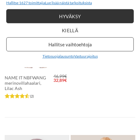
Hallitse 1627 toimittajia
Lue lisää näistä tarkoituksista
4.5
/ 5
HYVÄKSY
-30%
LISÄÄ
SUOSIKKEIHIN
KIELLÄ
Hallitse vaihtoehtoja
Tietosuojalausunto
Vastuurajoitus
46,99
€
NAME IT NBFWANG
Alkuperäinen
Nykyinen
32,89
€
merinovillahaalari,
hinta
hinta
oli:
on:
Lilac Ash
46,99€.
32,89€.
(2)
Arvostelu
tuotteesta:
4.5
/ 5