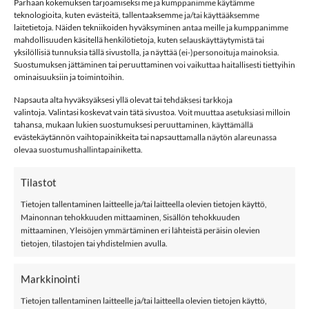
Parhaan kokemuksen tarjoamiseksi me ja kumppanimme käytämme
teknologioita, kuten evästeitä, tallentaaksemme ja/tai käyttääksemme
laitetietoja. Näiden tekniikoiden hyväksyminen antaa meille ja kumppanimme
mahdollisuuden käsitellä henkilötietoja, kuten selauskäyttäytymistä tai
49,99
€
49,99
€
NAME IT NBFWRILLA
NAME IT NBNWRUNI
yksilöllisiä tunnuksia tällä sivustolla, ja näyttää (ei-)personoituja mainoksia.
merinovillahaalari,
merinovillahaalari,
Suostumuksen jättäminen tai peruuttaminen voi vaikuttaa haitallisesti tiettyihin
ENNAKKOTILAUS
ENNAKKOTILAUS
ominaisuuksiin ja toimintoihin.
Toadstool
Satellite
Napsauta alta hyväksyäksesi yllä olevat tai tehdäksesi tarkkoja
valintoja. Valintasi koskevat vain tätä sivustoa. Voit muuttaa asetuksiasi milloin
tahansa, mukaan lukien suostumuksesi peruuttaminen, käyttämällä
evästekäytännön vaihtopainikkeita tai napsauttamalla näytön alareunassa
olevaa suostumushallintapainiketta.
LISÄÄ
LISÄÄ
SUOSIKKEIHIN
SUOSIKKEIHIN
Tilastot
Tietojen tallentaminen laitteelle ja/tai laitteella olevien tietojen käyttö,
Mainonnan tehokkuuden mittaaminen, Sisällön tehokkuuden
mittaaminen, Yleisöjen ymmärtäminen eri lähteistä peräisin olevien
tietojen, tilastojen tai yhdistelmien avulla.
Markkinointi
49,99
€
49,99
€
NAME IT
NAME IT NBFWRILLA
NBMWRILLA
merinovillahaalari,
Tietojen tallentaminen laitteelle ja/tai laitteella olevien tietojen käyttö,