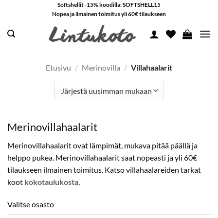
Skip
Softshellit -15% koodilla: SOFTSHELL15
Nopea ja ilmainen toimitus yli 60€ tilaukseen
to
content
Etusivu
/
Merinovilla
/
Villahaalarit
Merinovillahaalarit
Merinovillahaalarit ovat lämpimät, mukava pitää päällä ja
helppo pukea. Merinovillahaalarit saat nopeasti ja yli 60€
tilaukseen ilmainen toimitus. Katso villahaalareiden tarkat
koot
kokotaulukosta
.
Valitse osasto