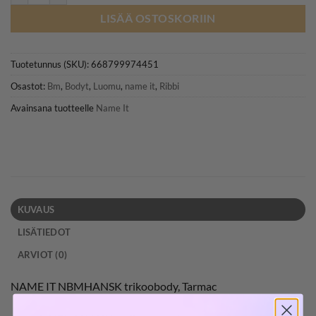
LISÄÄ OSTOSKORIIN
Tuotetunnus (SKU):
668799974451
Osastot:
Bm
,
Bodyt
,
Luomu
,
name it
,
Ribbi
Avainsana tuotteelle
Name It
KUVAUS
LISÄTIEDOT
ARVIOT (0)
NAME IT NBMHANSK trikoobody, Tarmac