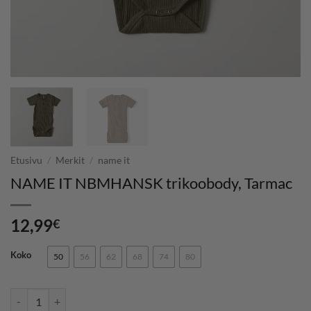
Etusivu
/
Merkit
/
name it
NAME IT NBMHANSK trikoobody, Tarmac
12,99
€
Koko
50
56
62
68
74
80
NAME IT NBMHANSK trikoobody, Tarmac määrä