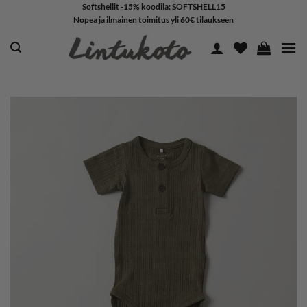
Skip
Softshellit -15% koodila: SOFTSHELL15
Nopea ja ilmainen toimitus yli 60€ tilaukseen
to
content
LISÄÄ
SUOSIKKEIHIN