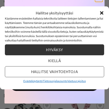
name it NBMHANSK on ihanan pehmeä,
SOFTSHELL
luomupuuvillainen trikoobody ribbineulosta.
Hallitse yksityisyyttäsi
Lyhythihaisessa bodyssa on nappikiinnitys edessä ja nepparit
Käytämme evästeiden kaltaisia tekniikoita laitteen tietojen tallentamiseen ja/tai
haaruksessa.
-15%
käyttämiseen. Teemme tämän parantaaksemme selauskokemusta ja
HUOM! Sävy on todellinen ensimäisessä kuvassa.
näyttääksemme (muita kuin) henkilökohtaisia mainoksia. Suostumalla näihin
tekniikoihin voimme käsitellä tällä sivustolla tietoja, kuten selauskäyttäytymistä
tai yksilöllisiä tunnuksia. Suostumuksen epääminen tai peruuttaminen voi
Materiaali: 57 % luomupuuvillaa, 38 % modalia ja 5%
SOFTSHELL15
15% ALENNUS KOODILLA:
vaikuttaa haitallisesti tiettyihin ominaisuuksiin ja toimintoihin.
elastaania
HYVÄKSY
3
8
:
Countdown ends in:
46
:
23
Väri: Tarmac
03
08
:
46
:
23
name it
KIELLÄ
Vauvanvaatteet
days
hours
minutes
seconds
HALLITSE VAIHTOEHTOJA
Kokotaulukko
Evästekäytäntö
Tietosuojalausunto
Vastuurajoitus
OSTOKSILLE
Hoito: 40°C konepesu
Lisää bodyja