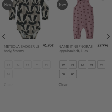
New
New
LISÄÄ
LISÄÄ
SUOSIKKEIHIN
SUOSIKKEIHIN
41,90
€
29,99
€
METSOLA BADGER LS
NAME IT NBFNORAS
body, Stormy
lappuhaalarit, Lilas
56
62
68
74
80
50
56
62
68
74
86
80
86
Clear
Clear