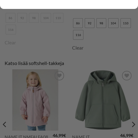
Mauve Shadows
softshell-takki, Laurel
Wreath
86
92
98
104
110
86
92
98
104
110
116
116
Clear
Clear
Katso lisää softshell-takkeja
LISÄÄ
LISÄÄ
SUOSIKKEIHIN
SUOSIKKEIHIN
46,99
€
46,99
€
NAME IT NMFALFA08
NAME IT