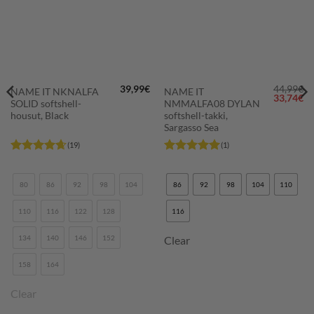
39,99
€
44,99
€
NAME IT NKNALFA
NAME IT
Alkuperä
Ny
33,74
€
SOLID softshell-
NMMALFA08 DYLAN
hinta
hi
oli:
on
housut, Black
softshell-takki,
44,99€.
33
Sargasso Sea
(19)
(1)
Arvostelu
Arvostelu
tuotteesta:
tuotteesta:
5
4.63
/ 5
/ 5
80
86
92
98
104
86
92
98
104
110
110
116
122
128
116
134
140
146
152
Clear
158
164
Clear