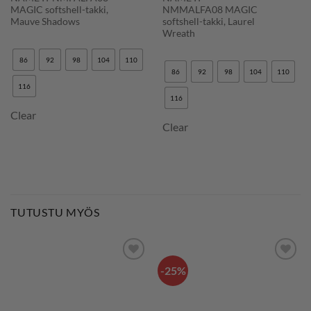
MAGIC softshell-takki,
NMMALFA08 MAGIC
Mauve Shadows
softshell-takki, Laurel
Wreath
86
92
98
104
110
86
92
98
104
110
116
116
Clear
Clear
TUTUSTU MYÖS
-25%
LISÄÄ
LISÄÄ
SUOSIKKEIHIN
SUOSIKKEIHIN