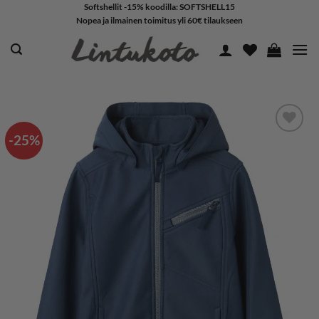
Skip
Softshellit -15% koodilla: SOFTSHELL15
Nopea ja ilmainen toimitus yli 60€ tilaukseen
to
content
-25%
LISÄÄ
SUOSIKKEIHIN