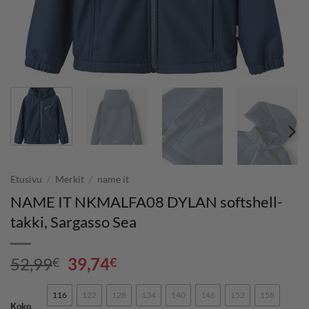
Etusivu
/
Merkit
/
name it
NAME IT NKMALFA08 DYLAN softshell-
takki, Sargasso Sea
Alkuperäinen
Nykyinen
52,99
39,74
€
€
hinta
hinta
oli:
on:
116
122
128
134
140
146
152
158
Koko