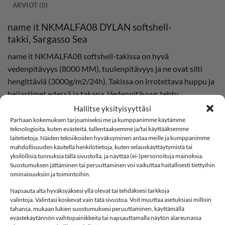
ARVIOT (0)
name it NKMALFA08 DYLAN softshell-
takki, Sargasso Sea
name it NKMALFA08 softshell-takissa on hyvä
vedenpitävyys (8000 MM), tuulenpitävyys ja ne ovat silti
hengittäviä (3000g/m2/24h). Takissa on irrotettava huppu ja
heijastimet edessä ja takana. Vedenpitävyys tehty
kankaaseen Bionic Finish Eco-menetelmällä. Taskut edessä.
Hallitse yksityisyyttäsi
Parhaan kokemuksen tarjoamiseksi me ja kumppanimme käytämme
teknologioita, kuten evästeitä, tallentaaksemme ja/tai käyttääksemme
laitetietoja. Näiden tekniikoiden hyväksyminen antaa meille ja kumppanimme
mahdollisuuden käsitellä henkilötietoja, kuten selauskäyttäytymistä tai
Ominaisuudet:
yksilöllisiä tunnuksia tällä sivustolla, ja näyttää (ei-)personoituja mainoksia.
Suostumuksen jättäminen tai peruuttaminen voi vaikuttaa haitallisesti tiettyihin
Materiaali: 94% kierrätettyä polyesteriä ja 6% elastaania
ominaisuuksiin ja toimintoihin.
Vesipilari: 8 000 mm
SOFTSHELL
Napsauta alta hyväksyäksesi yllä olevat tai tehdäksesi tarkkoja
valintoja. Valintasi koskevat vain tätä sivustoa. Voit muuttaa asetuksiasi milloin
Hengittävä: 3 000 /m2/24h
tahansa, mukaan lukien suostumuksesi peruuttaminen, käyttämällä
evästekäytännön vaihtopainikkeita tai napsauttamalla näytön alareunassa
Väri: Sargasso Sea