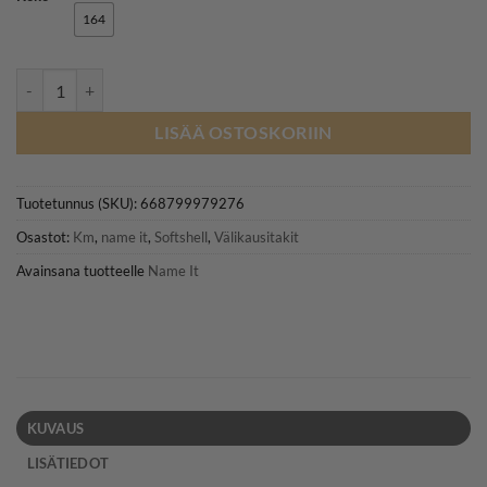
52,99€.
39,74€.
164
NAME IT NKMALFA08 DYLAN softshell-takki, Sargasso Sea määrä
LISÄÄ OSTOSKORIIN
Tuotetunnus (SKU):
668799979276
Osastot:
Km
,
name it
,
Softshell
,
Välikausitakit
Avainsana tuotteelle
Name It
KUVAUS
LISÄTIEDOT