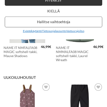
HYVÄKSY
LISÄÄ
LISÄÄ
KIELLÄ
SUOSIKKEIHIN
SUOSIKKEIHIN
Hallitse vaihtoehtoja
Evästekäytäntö
Tietosuojalausunto
Vastuurajoitus
46,99
€
46,99
€
NAME IT NMFALFA08
NAME IT
räinen
Nykyinen
MAGIC softshell-takki,
NMMALFA08 MAGIC
hinta
on:
Mauve Shadows
softshell-takki, Laurel
41,24€.
Wreath
ULKOILUHOUSUT
LISÄÄ
LISÄÄ
SUOSIKKEIHIN
SUOSIKKEIHIN