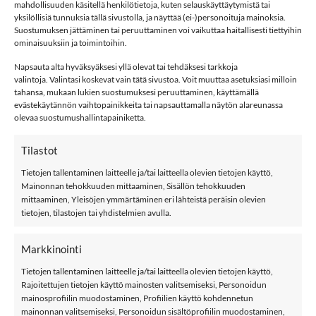
Name it NMFALFA08 PAW softshell-haalari,
mahdollisuuden käsitellä henkilötietoja, kuten selauskäyttäytymistä tai
Flowering Ginger
yksilöllisiä tunnuksia tällä sivustolla, ja näyttää (ei-)personoituja mainoksia.
Suostumuksen jättäminen tai peruuttaminen voi vaikuttaa haitallisesti tiettyihin
name it NMFALFA softshell-haalari, jossa hauska Ryhmä
ominaisuuksiin ja toimintoihin.
Hau-kuosi. Softshelleissä on hyvä vedenpitävyys tehty Bionic
Napsauta alta hyväksyäksesi yllä olevat tai tehdäksesi tarkkoja
Finish Eco-tekniikalla (8000 MM), tuulepitävyys ja ne ovat
valintoja. Valintasi koskevat vain tätä sivustoa. Voit muuttaa asetuksiasi milloin
tahansa, mukaan lukien suostumuksesi peruuttaminen, käyttämällä
silti hengittäviä (3000 MM). Haalareissa on irrotettava
evästekäytännön vaihtopainikkeita tai napsauttamalla näytön alareunassa
huppu, heijastimet edessä ja takana. Lahkessa jalkalenksut.
olevaa suostumushallintapainiketta.
Ominaisuudet:
Tilastot
Materiaali: 94% kierrätettyä polyesteria, 6% elastaania
Tietojen tallentaminen laitteelle ja/tai laitteella olevien tietojen käyttö,
Mainonnan tehokkuuden mittaaminen, Sisällön tehokkuuden
Väri: Flowering Ginger
mittaaminen, Yleisöjen ymmärtäminen eri lähteistä peräisin olevien
tietojen, tilastojen tai yhdistelmien avulla.
Hengittävä: 3 000/m2/24h
Hoito: 30 °C konepesu, kuivaus hengarissa, ei rumpukuivausta
Markkinointi
name it
Tietojen tallentaminen laitteelle ja/tai laitteella olevien tietojen käyttö,
Rajoitettujen tietojen käyttö mainosten valitsemiseksi, Personoidun
Kokotaulukko
mainosprofiilin muodostaminen, Profiilien käyttö kohdennetun
mainonnan valitsemiseksi, Personoidun sisältöprofiilin muodostaminen,