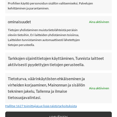
LISÄÄ SOFTSHELL-HAALAREITA
Profiilien käyttö personoidun sisällön valitsemiseksi, Palvelujen
kehittäminen ja parantaminen.
ominaisuudet
Aina aktiivinen
LISÄÄ
LISÄÄ
SUOSIKKEIHIN
SUOSIKKEIHIN
Tietojen yhdistäminen muista tietolähteistä peräisin
oleviin tietoihin, Eri laitteiden yhdistäminen toisiinsa,
Laitteiden tunnistaminen automaattisesti lähetettyjen
tietojen perusteella.
Tarkkojen sijaintitietojen käyttäminen, Tunnista laitteet
aktiivisesti pyydettyjen tietojen perusteella.
54,99
€
54,99
€
NAME IT
NAME IT NMFALFA08
NMMALFA08 MAGIC
MAGIC softshell-
softshell-haalari,
haalari, Wistful Mauve
Tietoturva, väärinkäytösten ehkäiseminen ja
Laurel Wreath
virheiden korjaaminen, Mainonnan ja sisällön
Aina aktiivinen
tekninen jakelu, Tallenna ja ilmaise
tietosuojavalintasi.
Hallitse 1627 toimittajia
Lue lisää näistä tarkoituksista
TAKIT