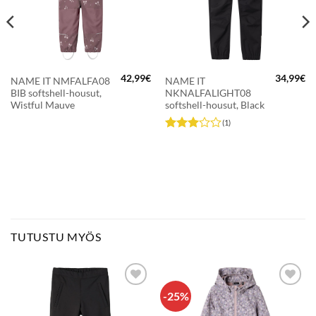
42,99
€
34,99
€
NAME IT NMFALFA08
NAME IT
räinen
Nykyinen
BIB softshell-housut,
NKNALFALIGHT08
hinta
on:
Wistful Mauve
softshell-housut, Black
44,96€.
(1)
Arvostelu
tuotteesta:
3
/ 5
TUTUSTU MYÖS
-25%
LISÄÄ
LISÄÄ
SUOSIKKEIHIN
SUOSIKKEIHIN