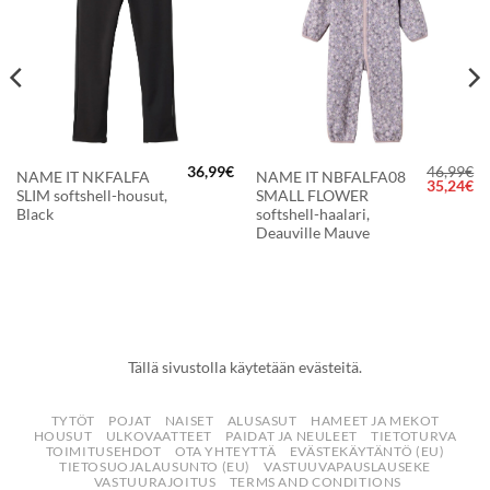
36,99
€
46,99
€
NAME IT NKFALFA
NAME IT NBFALFA08
räinen
Nykyinen
Alkuperä
Ny
35,24
€
SLIM softshell-housut,
SMALL FLOWER
hinta
hinta
hi
on:
oli:
on
Black
softshell-haalari,
27,71€.
46,99€.
35
Deauville Mauve
Tällä sivustolla käytetään evästeitä.
TYTÖT
POJAT
NAISET
ALUSASUT
HAMEET JA MEKOT
HOUSUT
ULKOVAATTEET
PAIDAT JA NEULEET
TIETOTURVA
TOIMITUSEHDOT
OTA YHTEYTTÄ
EVÄSTEKÄYTÄNTÖ (EU)
TIETOSUOJALAUSUNTO (EU)
VASTUUVAPAUSLAUSEKE
VASTUURAJOITUS
TERMS AND CONDITIONS