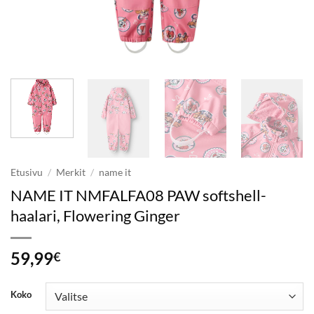
Etusivu
/
Merkit
/
name it
NAME IT NMFALFA08 PAW softshell-
haalari, Flowering Ginger
59,99
€
Koko