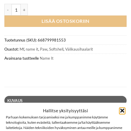
NAME IT NMFALFA08 PAW softshell-haalari, Flowering Ginger määr
LISÄÄ OSTOSKORIIN
Tuotetunnus (SKU):
668799981553
Osastot:
Mf
,
name it
,
Paw
,
Softshell
,
Välikausihaalarit
Avainsana tuotteelle
Name It
KUVAUS
LISÄTIEDOT
Hallitse yksityisyyttäsi
Parhaan kokemuksen tarjoamiseksi me ja kumppanimme käytämme
ARVIOT (0)
teknologioita, kuten evästeitä, tallentaaksemme ja/tai käyttääksemme
laitetietoja. Näiden tekniikoiden hyväksyminen antaa meille ja kumppanimme