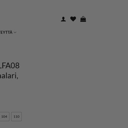
TEYTTÄ
LFA08
alari,
104
110