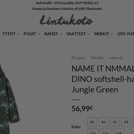
Softshellit -15% koodila: SOFTSHELL15
Nopea ja ilmainen toimitus yli 60€ tilaukseen
TYTÖT
POJAT
NAISET
VAATTEET
MERKIT
OTA YH
Etusivu
/
Merkit
/
name it
NAME IT NMMA
LISÄÄ
DINO softshell-ha
SUOSIKKEIHIN
Jungle Green
56,99
€
80
86
92
98
Koko
116
122
128