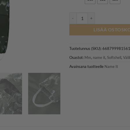
NAME IT NMMALFA08 DINO softshe
LISÄÄ OSTOSKO
Tuotetunnus (SKU):
66879998156
Osastot:
Mm
,
name it
,
Softshell
,
Väli
Avainsana tuotteelle
Name It