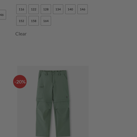
116
122
128
134
140
146
146
152
158
164
Clear
-20%
LISÄÄ
N
SUOSIKKEIHIN
+