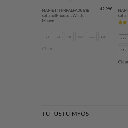
59,95
€
42,99
€
NAME IT NMFALFA08 BIB
NAME
Alkuperäinen
Nykyinen
44,96
€
sty Violet
softshell-housut, Wistful
softs
hinta
hinta
Mauve
oli:
on:
59,95€.
44,96€.
Arvos
122
128
134
tuotte
86
92
98
104
110
116
3
/
116
Clear
152
Clea
TUTUSTU MYÖS