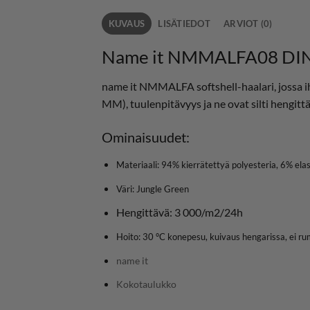
KUVAUS
LISÄTIEDOT
ARVIOT (0)
Name it NMMALFA08 DINO
name it NMMALFA softshell-haalari, jossa ih
MM), tuulenpitävyys ja ne ovat silti hengitt
Ominaisuudet:
Materiaali: 94% kierrätettyä polyesteria, 6% ela
Väri: Jungle Green
Hengittävä: 3 000/m2/24h
Hoito: 30 °C konepesu, kuivaus hengarissa, ei r
name it
Kokotaulukko