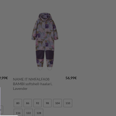
LISÄÄ
N
SUOSIKKEIHIN
+
9,99
€
56,99
€
NAME IT NMFALFA08
BAMBI softshell-haalari,
Lavender
80
86
92
98
104
110
0
116
122
128