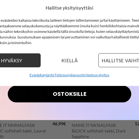
-15%
116
122
128
Hallitse yksityisyyttäsi
r
Clear
västeiden kaltaisia tekniikoita laitteen tietojen tallentamiseen ja/tai käyttämiseen. Te
ntaaksemme selauskokemusta ja näyttääksemme (muita kuin) henkilökohtaisia mainok
SOFTSHELL15
 näihin tekniikoihin voimme käsitellä tällä sivustolla tietoja, kuten selauskäyttäytymistä
15% ALENNUS KOODILLA:
ä tunnuksia. Suostumuksen epääminen tai peruuttaminen voi vaikuttaa haitallisesti tietty
siin ja toimintoihin.
3
0
Countdown ends in:
:
11
:
37
03
00
:
11
:
37
HYVÄKSY
KIELLÄ
HALLITSE VAIH
LISÄÄ
LISÄÄ
SUOSIKKEIHIN
SUOSIKKEIHI
days
hours
minutes
seconds
Evästekäytäntö
Tietosuojalausunto
Vastuurajoitus
OSTOKSILLE
+
46,99
€
5
 IT NMMALFA08
NAME IT NKNALFA08
 softshell-takki, Laurel
BLOCK softshell-takki, Dark
th
Sapphire