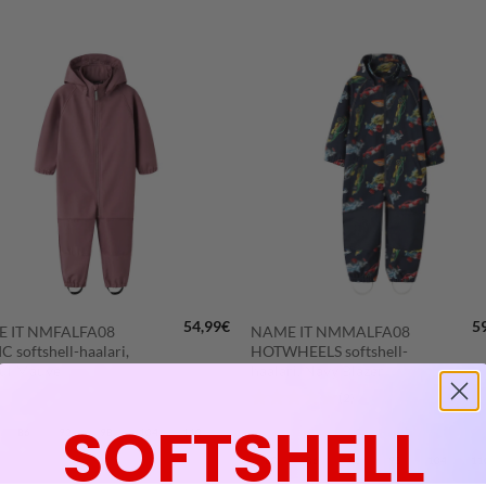
LISÄÄ
LISÄÄ
SUOSIKKEIHIN
SUOSIKKEIHI
+
54,99
€
5
 IT NMFALFA08
NAME IT NMMALFA08
 softshell-haalari,
HOTWHEELS softshell-
ful Mauve
haalari, Navy Blazer
(2)
SOFTSHELL
Arvostelu
86
92
98
104
110
tuotteesta:
5
/ 5
80
86
92
98
104
11