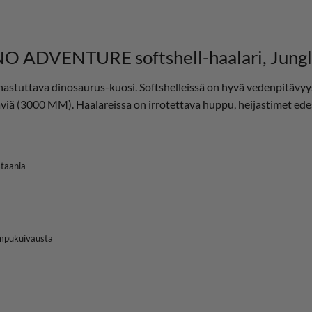
 ADVENTURE softshell-haalari, Jungl
astuttava dinosaurus-kuosi. Softshelleissä on hyvä vedenpitävyys
äviä (3000 MM). Haalareissa on irrotettava huppu, heijastimet ede
staania
umpukuivausta