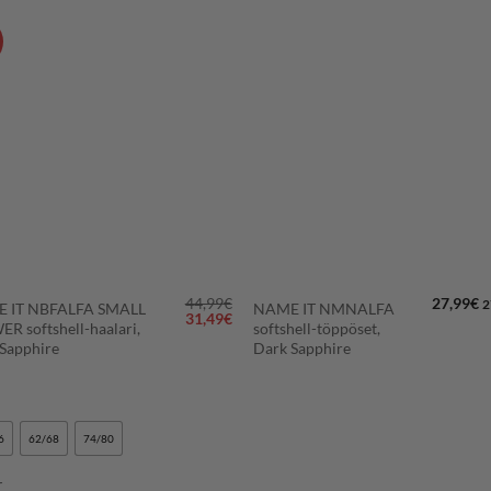
LISÄÄ
LISÄÄ
SUOSIKKEIHIN
SUOSIKKEIHI
+
44,99
€
27,99
€
2
 IT NBFALFA SMALL
NAME IT NMNALFA
n
Alkuperäinen
Nykyinen
31,49
€
R softshell-haalari,
softshell-töppöset,
hinta
hinta
Sapphire
Dark Sapphire
oli:
on:
44,99€.
31,49€.
6
62/68
74/80
r