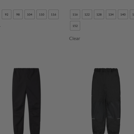
92
98
104
110
116
116
122
128
134
140
r
152
Clear
LISÄÄ
LISÄÄ
SUOSIKKEIHIN
SUOSIKKEIHI
+