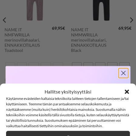
69,95
€
69,95
€
NAME IT
NAME IT
NMFWRILLA
NMMWRILLA
merinovillahaalari,
merinovillahaalari,
ENNAKKOTILAUS
ENNAKKOTILAUS
Toadstool
Black
92
98
104
110
116
92
98
104
110
116
Clear
Clear
SOFTSHELL
Hallitse yksityisyyttäsi
Käytämme evästeiden kaltaisia tekniikoita laitteen tietojen tallentamiseen ja/tai
-15%
käyttämiseen. Teemme tämän parantaaksemme selauskokemusta ja
KATSO MYÖS VILLAHAALARIT
näyttääksemme (muita kuin) henkilökohtaisia mainoksia. Suostumalla näihin
tekniikoihin voimme käsitellä tällä sivustolla tietoja, kuten selauskäyttäytymistä
tai yksilöllisiä tunnuksia. Suostumuksen epääminen tai peruuttaminen voi
SOFTSHELL15
15% ALENNUS KOODILLA:
vaikuttaa haitallisesti tiettyihin ominaisuuksiin ja toimintoihin.
LISÄÄ
LISÄÄ
SUOSIKKEIHIN
SUOSIKKEIHIN