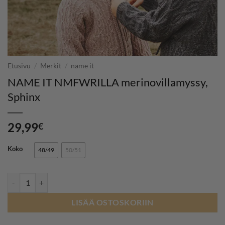
Etusivu
/
Merkit
/
name it
NAME IT NMFWRILLA merinovillamyssy,
Sphinx
29,99
€
Koko
48/49
50/51
NAME IT NMFWRILLA merinovillamyssy, Sphinx määrä
LISÄÄ OSTOSKORIIN