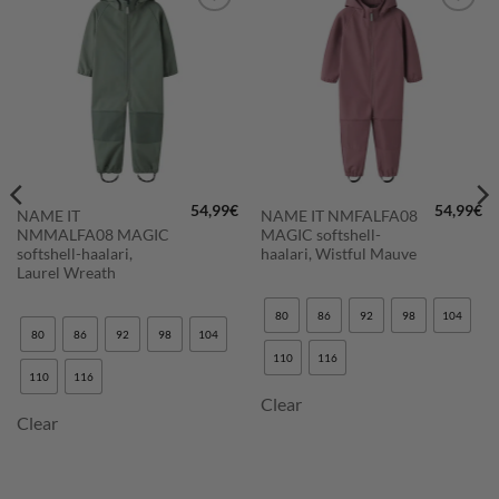
LISÄÄ
LISÄÄ
SUOSIKKEIHIN
SUOSIKKEIHIN
54,99
€
54,99
€
NAME IT
NAME IT NMFALFA08
NMMALFA08 MAGIC
MAGIC softshell-
softshell-haalari,
haalari, Wistful Mauve
Laurel Wreath
80
86
92
98
104
80
86
92
98
104
110
116
110
116
Clear
Clear