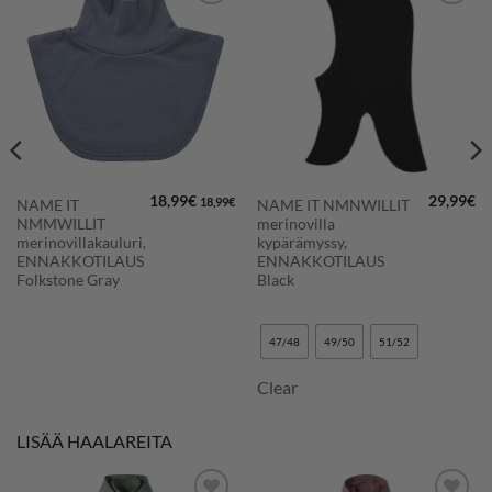
LISÄÄ
LISÄÄ
SUOSIKKEIHIN
SUOSIKKEIHIN
18,99
€
29,99
€
18,99
€
NAME IT
NAME IT NMNWILLIT
NMMWILLIT
merinovilla
merinovillakauluri,
kypärämyssy,
ENNAKKOTILAUS
ENNAKKOTILAUS
Folkstone Gray
Black
47/48
49/50
51/52
Clear
LISÄÄ HAALAREITA