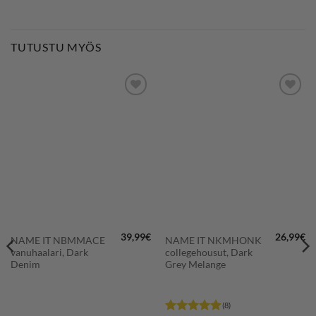
TUTUSTU MYÖS
LISÄÄ
LISÄÄ
SUOSIKKEIHIN
SUOSIKKEIHIN
39,99
€
26,99
€
NAME IT NBMMACE
NAME IT NKMHONK
vanuhaalari, Dark
collegehousut, Dark
Denim
Grey Melange
(8)