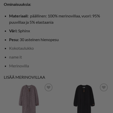
Ominaisuuksia:
Materiaali:
päällinen: 100% merinovillaa, vuori: 95%
puuvillaa ja 5% elastaania
Väri:
Sphinx
Pesu:
30 asteinen hienopesu
Kokotaulukko
name it
Merinovilla
LISÄÄ MERINOVILLAA
LISÄÄ
LISÄÄ
SUOSIKKEIHIN
SUOSIKKEIHIN