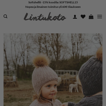
Skip
Softshellit -15% koodila: SOFTSHELL15
Nopea ja ilmainen toimitus yli 60€ tilaukseen
to
content
LISÄÄ
SUOSIKKEIHIN