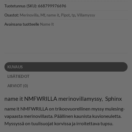
Tuotetunnus (SKU):
668799976696
Osastot:
Merinovilla
,
Mf
,
name it
,
Pipot
,
tp
,
Villamyssy
Avainsana tuotteelle
Name It
KUVAUS
LISÄTIEDOT
ARVIOT (0)
name it NMFWRILLA merinovillamyssy, Sphinx
name it NMFWRILLA on trikoovuorellinen myssy mulesing-
vapaasta merinovillasta. Päällinen kaunista kuvioneuletta.
Myssyssä on tuulisuojat korvissa ja irroitettava tupsu.