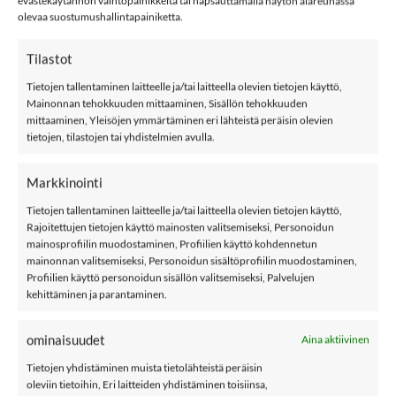
Koko
evästekäytännön vaihtopainikkeita tai napsauttamalla näytön alareunassa
olevaa suostumushallintapainiketta.
Reima X Minna Parikka 5300176A PeaceBucket hattu, Black määrä
Tilastot
Tietojen tallentaminen laitteelle ja/tai laitteella olevien tietojen käyttö,
LISÄÄ OSTOSKORIIN
Mainonnan tehokkuuden mittaaminen, Sisällön tehokkuuden
mittaaminen, Yleisöjen ymmärtäminen eri lähteistä peräisin olevien
tietojen, tilastojen tai yhdistelmien avulla.
Tuotetunnus (SKU):
668799976027
Osastot:
Kf
,
Km
,
Lierihatut
,
Lippis
,
Mf
,
Mm
,
Reima
Markkinointi
Avainsana tuotteelle
Reima
Tietojen tallentaminen laitteelle ja/tai laitteella olevien tietojen käyttö,
Rajoitettujen tietojen käyttö mainosten valitsemiseksi, Personoidun
mainosprofiilin muodostaminen, Profiilien käyttö kohdennetun
mainonnan valitsemiseksi, Personoidun sisältöprofiilin muodostaminen,
Profiilien käyttö personoidun sisällön valitsemiseksi, Palvelujen
kehittäminen ja parantaminen.
KUVAUS
ominaisuudet
Aina aktiivinen
LISÄTIEDOT
Tietojen yhdistäminen muista tietolähteistä peräisin
oleviin tietoihin, Eri laitteiden yhdistäminen toisiinsa,
ARVIOT (0)