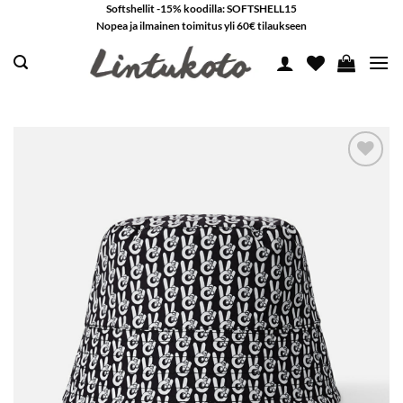
Skip
Softshellit -15% koodilla: SOFTSHELL15
Nopea ja ilmainen toimitus yli 60€ tilaukseen
to
content
LISÄÄ
SUOSIKKEIHIN