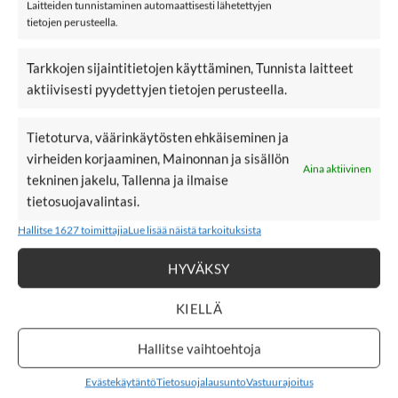
Laitteiden tunnistaminen automaattisesti lähetettyjen
tietojen perusteella.
Reima x Minna Parikka PeaceBucket hattu, Black
Seuraa omaa sateenkaartasi, käännä ääni isommalle, ja paina
Tarkkojen sijaintitietojen käyttäminen, Tunnista laitteet
play-nappia huvin vuoksi. Reiman ja suomalaisen
aktiivisesti pyydettyjen tietojen perusteella.
kenkäsuunnittelijan Minna Parikan yhteistyö. Yhdessä he
loivat kokoelman, joka on suunniteltu antamaan lapsien olla
Tietoturva, väärinkäytösten ehkäiseminen ja
uniikkeja ja mahtavia omia itsejään.
virheiden korjaaminen, Mainonnan ja sisällön
Tyylikäs lierihattu, jossa kaksi puolta, yksivärinen musta ja
Aina aktiivinen
tekninen jakelu, Tallenna ja ilmaise
kuosillinen. Materiaali on sileää.
tietosuojavalintasi.
Hallitse 1627 toimittajia
Lue lisää näistä tarkoituksista
Materiaali: 100% polyesteriä
HYVÄKSY
Väri: Black
KIELLÄ
Hoito: 40º konepesu
Hallitse vaihtoehtoja
LISÄÄ REIMA X MINNA PARIKKA
Evästekäytäntö
Tietosuojalausunto
Vastuurajoitus