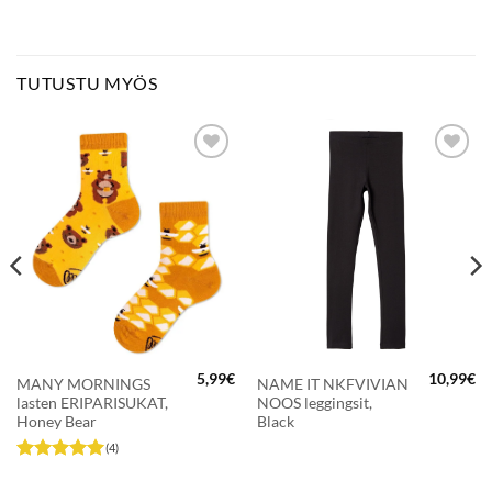
TUTUSTU MYÖS
LISÄÄ
LISÄÄ
SUOSIKKEIHIN
SUOSIKKEIHIN
5,99
€
10,99
€
MANY MORNINGS
NAME IT NKFVIVIAN
eräinen
Nykyinen
lasten ERIPARISUKAT,
NOOS leggingsit,
hinta
on:
Honey Bear
Black
.
5,50€.
(4)
Arvostelu
tuotteesta:
5