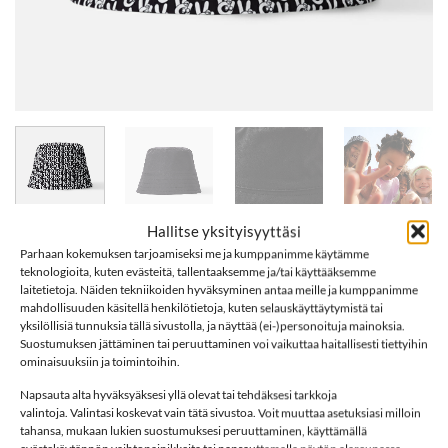
Hallitse yksityisyyttäsi
Parhaan kokemuksen tarjoamiseksi me ja kumppanimme käytämme
teknologioita, kuten evästeitä, tallentaaksemme ja/tai käyttääksemme
Etusivu
/
Merkit
/
Reima
laitetietoja. Näiden tekniikoiden hyväksyminen antaa meille ja kumppanimme
Reima X Minna Parikka 5300176A
mahdollisuuden käsitellä henkilötietoja, kuten selauskäyttäytymistä tai
yksilöllisiä tunnuksia tällä sivustolla, ja näyttää (ei-)personoituja mainoksia.
PeaceBucket hattu, Black
Suostumuksen jättäminen tai peruuttaminen voi vaikuttaa haitallisesti tiettyihin
ominaisuuksiin ja toimintoihin.
34,95
€
Napsauta alta hyväksyäksesi yllä olevat tai tehdäksesi tarkkoja
valintoja. Valintasi koskevat vain tätä sivustoa. Voit muuttaa asetuksiasi milloin
tahansa, mukaan lukien suostumuksesi peruuttaminen, käyttämällä