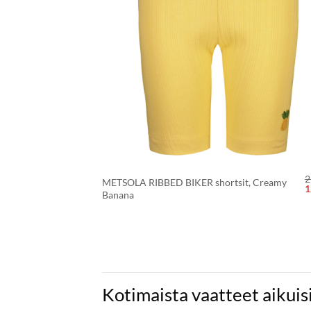
+
2
METSOLA RIBBED BIKER shortsit, Creamy
A
1
Banana
h
o
2
Kotimaista vaatteet aikuisil