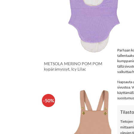
Parhaan ko
+
tallentaak
kumppanimm
5
METSOLA MERINO POM POM
A
2
tällä sivu
kypärämyssyt, Icy Lilac
h
vaikuttaa h
o
5
Napsauta al
sivustoa. 
käyttämäll
suostumush
-50%
LISÄÄ
SUOSIKKEIHI
Tilasto
Tietojen 
mittaami
olevien t