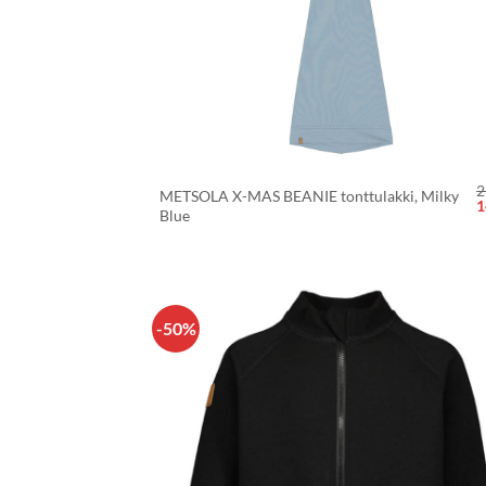
+
2
METSOLA X-MAS BEANIE tonttulakki, Milky
A
1
Blue
h
o
2
-50%
LISÄÄ
SUOSIKKEIHI