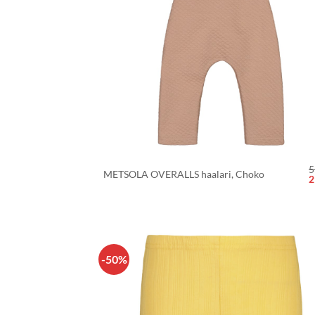
+
5
METSOLA OVERALLS haalari, Choko
A
2
h
o
5
-50%
LISÄÄ
SUOSIKKEIHI