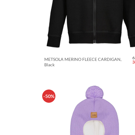
+
6
METSOLA MERINO FLEECE CARDIGAN,
A
3
Black
h
o
6
-50%
LISÄÄ
SUOSIKKEIHI