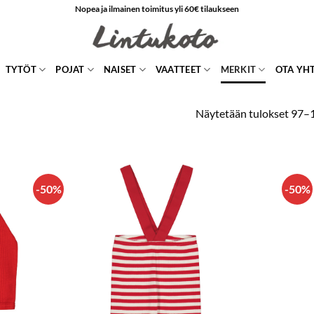
Nopea ja ilmainen toimitus yli 60€ tilaukseen
TYTÖT
POJAT
NAISET
VAATTEET
MERKIT
OTA YH
Näytetään tulokset 97–
-50%
-50%
LISÄÄ
N
SUOSIKKEIHIN