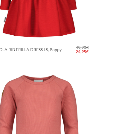
49,90
€
LA RIB FRILLA DRESS LS, Poppy
Alkuperäinen
Nykyinen
24,95
€
hinta
hinta
oli:
on:
49,90€.
24,95€.
LISÄÄ
SUOSIKKEIHIN