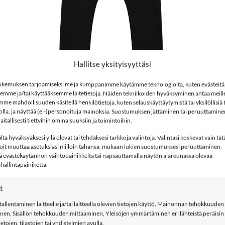
Hallitse yksityisyyttäsi
kemuksen tarjoamiseksi me ja kumppanimme käytämme teknologioita, kuten evästeitä
+
+
semme ja/tai käyttääksemme laitetietoja. Näiden tekniikoiden hyväksyminen antaa meille
e mahdollisuuden käsitellä henkilötietoja, kuten selauskäyttäytymistä tai yksilöllisiä
9,90
€
45,00
€
METSO
METSOLA BAGGY housut, Black
lkuperäinen
Nykyinen
Alkuperäinen
Nykyinen
9,95
€
22,50
€
stolla, ja näyttää (ei-)personoituja mainoksia. Suostumuksen jättäminen tai peruuttamine
Peanu
inta
hinta
hinta
hinta
aitallisesti tiettyihin ominaisuuksiin ja toimintoihin.
li:
on:
oli:
on:
9,90€.
29,95€.
45,00€.
22,50€.
ta hyväksyäksesi yllä olevat tai tehdäksesi tarkkoja valintoja. Valintasi koskevat vain tät
Voit muuttaa asetuksiasi milloin tahansa, mukaan lukien suostumuksesi peruuttaminen,
ä evästekäytännön vaihtopainikkeita tai napsauttamalla näytön alareunassa olevaa
allintapainiketta.
-50%
-50%
LISÄÄ
N
SUOSIKKEIHIN
t
tallentaminen laitteelle ja/tai laitteella olevien tietojen käyttö, Mainonnan tehokkuuden
nen, Sisällön tehokkuuden mittaaminen, Yleisöjen ymmärtäminen eri lähteistä peräisin
ietojen, tilastojen tai yhdistelmien avulla.