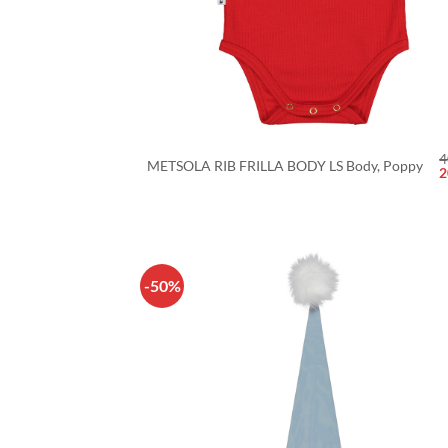
+
4
METSOLA RIB FRILLA BODY LS Body, Poppy
A
2
h
o
4
-50%
LISÄÄ
SUOSIKKEIHI