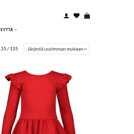
TEYTTÄ
Sorted
115 / 115
by
latest
LISÄÄ
SUOSIKKEIHIN