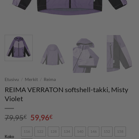
Etusivu
/
Merkit
/
Reima
REIMA VERRATON softshell-takki, Misty
Violet
Alkuperäinen
Nykyinen
79,95
59,96
€
€
hinta
hinta
oli:
on:
116
122
128
134
140
146
152
158
Koko