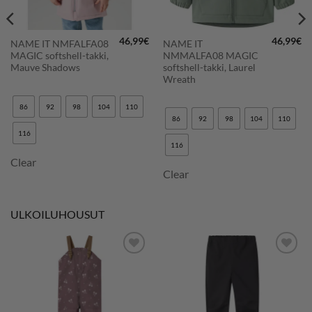
46,99
€
46,99
€
NAME IT NMFALFA08
NAME IT
räinen
Nykyinen
MAGIC softshell-takki,
NMMALFA08 MAGIC
hinta
on:
Mauve Shadows
softshell-takki, Laurel
41,24€.
Wreath
86
92
98
104
110
86
92
98
104
110
116
116
Clear
Clear
ULKOILUHOUSUT
LISÄÄ
LISÄÄ
SUOSIKKEIHIN
SUOSIKKEIHIN