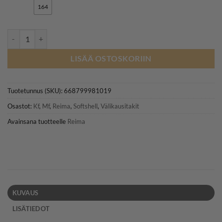
79,95€.
59,96€.
164
REIMA VERRATON softshell-takki, Misty Violet määrä
LISÄÄ OSTOSKORIIN
Tuotetunnus (SKU):
668799981019
Osastot:
Kf
,
Mf
,
Reima
,
Softshell
,
Välikausitakit
Avainsana tuotteelle
Reima
KUVAUS
LISÄTIEDOT