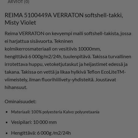
ARVIOT (0)
REIMA 5100449A VERRATON softshell-takki,
Misty Violet
Reima VERRATON on kevyempi malli softshell-takista, jossa
ei harjattua sisävuorta. Tekninen
kolmikerrosmateriaali on vesitiivis 10000mm,
hengittävä 6 000g/m2/24h, tuulenpitävä. Takissa turvallinen
irrotettava huppu, vetoketjutaskut ja heijastimet edessä ja
takana. Takissa on vettä ja likaa hylkivä Teflon EcoLiteTM-
viimeistely, ilman fluorihiilivety-yhdisteitä. Joustavat
hihansuut.
Ominaisuudet:
Materiaali: 100% polyesteria Kalvo: polyuretaania
Vesipilari: 10 000 mm
Hengittävä: 6 000g /m2/24h