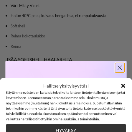
Väri: Misty Violet
Hoito: 40°C pesu, kuivaus hengarissa, ei rumpukuivausta
Softshell
Reima kokotaulukko
Reima
LISÄÄ SOFTSHELL-HAALAREITA
SOFTSHELL
LISÄÄ
LISÄÄ
Hallitse yksityisyyttäsi
SUOSIKKEIHIN
SUOSIKKEIHIN
Käytämme evästeiden kaltaisia tekniikoita laitteen tietojen tallentamiseen ja/tai
-15%
käyttämiseen. Teemme tämän parantaaksemme selauskokemusta ja
näyttääksemme (muita kuin) henkilökohtaisia mainoksia. Suostumalla näihin
tekniikoihin voimme käsitellä tällä sivustolla tietoja, kuten selauskäyttäytymistä
tai yksilöllisiä tunnuksia. Suostumuksen epääminen tai peruuttaminen voi
SOFTSHELL15
15% ALENNUS KOODILLA:
vaikuttaa haitallisesti tiettyihin ominaisuuksiin ja toimintoihin.
54,99
€
54,99
€
HYVÄKSY
NAME IT
NAME IT NMFALFA08
2
5
:
Countdown ends in:
39
:
14