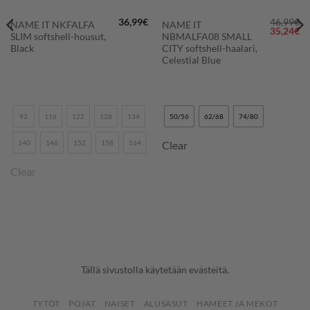
36,99
€
46,99
€
NAME IT NKFALFA
NAME IT
räinen
Nykyinen
Alkuperä
Ny
35,24
€
SLIM softshell-housut,
NBMALFA08 SMALL
hinta
hinta
hi
on:
oli:
on
Black
CITY softshell-haalari,
41,24€.
46,99€.
35
Celestial Blue
92
116
122
128
134
50/56
62/68
74/80
140
146
152
158
164
Clear
Clear
Tällä sivustolla käytetään evästeitä.
TYTÖT
POJAT
NAISET
ALUSASUT
HAMEET JA MEKOT