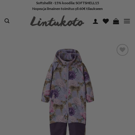
Skip
Softshellit -15% koodila: SOFTSHELL15
Nopea ja ilmainen toimitus yli 60€ tilaukseen
to
content
LISÄÄ
SUOSIKKEIHIN