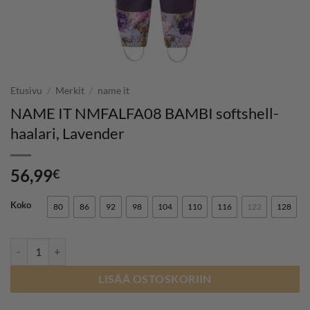
Etusivu
/
Merkit
/
name it
NAME IT NMFALFA08 BAMBI softshell-
haalari, Lavender
56,99
€
Koko
80
86
92
98
104
110
116
122
128
NAME IT NMFALFA08 BAMBI softshell-haalari, Lavender määrä
LISÄÄ OSTOSKORIIN