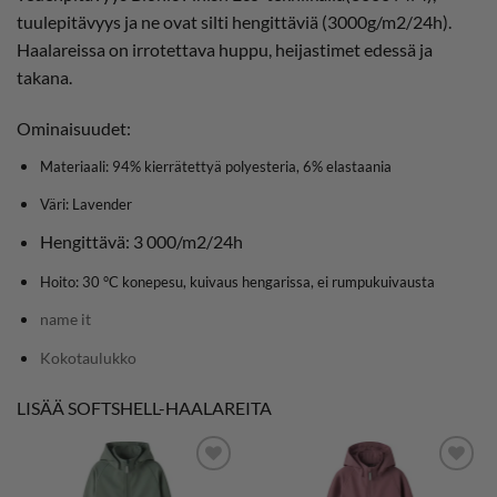
tuulepitävyys ja ne ovat silti hengittäviä (3000g/m2/24h).
Haalareissa on irrotettava huppu, heijastimet edessä ja
takana.
Ominaisuudet:
Materiaali: 94% kierrätettyä polyesteria, 6% elastaania
Väri: Lavender
Hengittävä: 3 000/m2/24h
Hoito: 30 °C konepesu, kuivaus hengarissa, ei rumpukuivausta
name it
Kokotaulukko
LISÄÄ SOFTSHELL-HAALAREITA
LISÄÄ
LISÄÄ