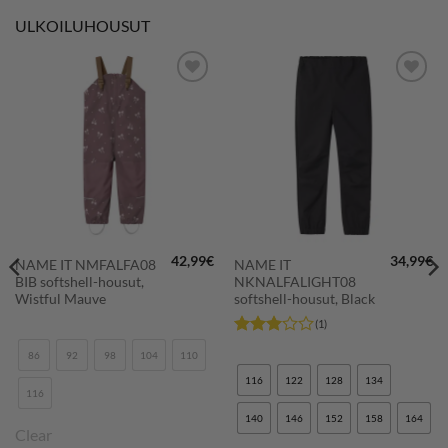
ULKOILUHOUSUT
LISÄÄ
LISÄÄ
SUOSIKKEIHIN
SUOSIKKEIHIN
42,99
€
34,99
€
NAME IT NMFALFA08
NAME IT
räinen
Nykyinen
BIB softshell-housut,
NKNALFALIGHT08
hinta
on:
Wistful Mauve
softshell-housut, Black
44,96€.
(1)
Arvostelu
86
92
98
104
110
tuotteesta:
3
/ 5
116
122
128
134
116
140
146
152
158
164
Clear