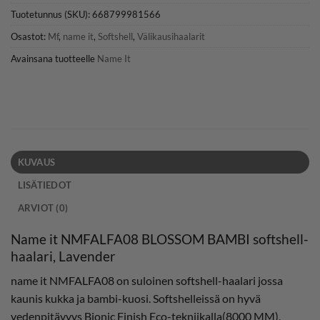
Tuotetunnus (SKU):
668799981566
Osastot:
Mf
,
name it
,
Softshell
,
Välikausihaalarit
Avainsana tuotteelle
Name It
KUVAUS
LISÄTIEDOT
ARVIOT (0)
Name it NMFALFA08 BLOSSOM BAMBI softshell-
haalari, Lavender
name it NMFALFA08 on suloinen softshell-haalari jossa
kaunis kukka ja bambi-kuosi. Softshelleissä on hyvä
vedenpitävyys Bionic Finish Eco-tekniikalla(8000 MM),