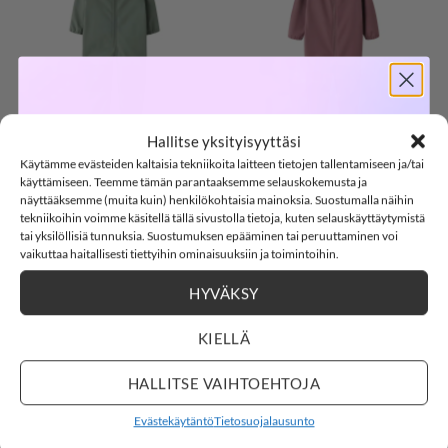
SUOSIKKEIHIN
SUOSIKKEIHIN
SOFTSHELL
Hallitse yksityisyyttäsi
54,99
€
54,99
€
NAME IT
NAME IT NMFALFA08
Käytämme evästeiden kaltaisia tekniikoita laitteen tietojen tallentamiseen ja/tai
-15%
NMMALFA08 MAGIC
MAGIC softshell-
käyttämiseen. Teemme tämän parantaaksemme selauskokemusta ja
softshell-haalari,
haalari, Wistful Mauve
näyttääksemme (muita kuin) henkilökohtaisia mainoksia. Suostumalla näihin
Laurel Wreath
tekniikoihin voimme käsitellä tällä sivustolla tietoja, kuten selauskäyttäytymistä
tai yksilöllisiä tunnuksia. Suostumuksen epääminen tai peruuttaminen voi
80
86
92
98
104
SOFTSHELL15
15% ALENNUS KOODILLA:
vaikuttaa haitallisesti tiettyihin ominaisuuksiin ja toimintoihin.
80
86
92
98
104
110
116
HYVÄKSY
3
7
:
Countdown ends in:
43
:
12
03
07
:
43
:
12
110
116
Clear
KIELLÄ
Clear
days
hours
minutes
seconds
HALLITSE VAIHTOEHTOJA
Evästekäytäntö
Tietosuojalausunto
OSTOKSILLE
TAKIT