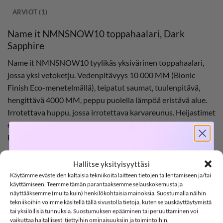
ARVIOT (1)
Name it NMNSNOW10 toppahaalari, Dark
Sapphire
Name it NMNSNOW10 tyylikäs yksivärinen toppahaalari,
jossa yksi vetoketju. Vedenpitävyys 10 000 MM (Bionic
Finish Eco-menetelmällä), teipatut saumat, tuulenpitävä,
hengittävä 4000 MM, peppu puolella lämpöä eristävä alue.
Irrotettava huppu, jossa irrotettava karvareunus. Heijastimet
edessä ja takana. Säädettävät silikoniset renksut lahkeissa.
Edessä nepparitaskut.
SOFTSHELL
Ominaisuudet:
Hallitse yksityisyyttäsi
Käytämme evästeiden kaltaisia tekniikoita laitteen tietojen tallentamiseen ja/tai
-15%
Materiaalit: kuori: 100% polyesteria, vuori: 100% polyesteria
käyttämiseen. Teemme tämän parantaaksemme selauskokemusta ja
näyttääksemme (muita kuin) henkilökohtaisia mainoksia. Suostumalla näihin
Vesipilari: 10 000 mm
tekniikoihin voimme käsitellä tällä sivustolla tietoja, kuten selauskäyttäytymistä
tai yksilöllisiä tunnuksia. Suostumuksen epääminen tai peruuttaminen voi
Väri: Dark Sapphire
SOFTSHELL15
15% ALENNUS KOODILLA:
vaikuttaa haitallisesti tiettyihin ominaisuuksiin ja toimintoihin.