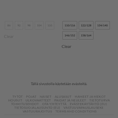
86
92
98
104
110
110/116
122/128
134/140
Clear
146/152
158/164
Clear
Tällä sivustolla käytetään evästeitä.
TYTÖT
POJAT
NAISET
ALUSASUT
HAMEET JA MEKOT
HOUSUT
ULKOVAATTEET
PAIDAT JA NEULEET
TIETOTURVA
TOIMITUSEHDOT
OTA YHTEYTTÄ
EVÄSTEKÄYTÄNTÖ (EU)
TIETOSUOJALAUSUNTO (EU)
VASTUUVAPAUSLAUSEKE
VASTUURAJOITUS
TERMS AND CONDITIONS