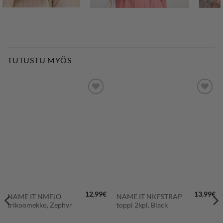
TUTUSTU MYÖS
LISÄÄ
LISÄÄ
SUOSIKKEIHIN
SUOSIKKEIHIN
12,99
€
13,99
€
NAME IT NMFJO
NAME IT NKFSTRAP
trikoomekko, Zephyr
toppi 2kpl, Black