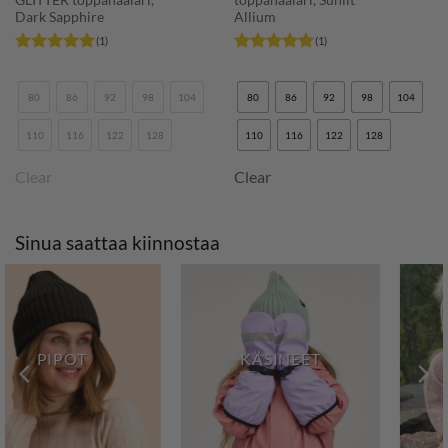
Dark Sapphire
Allium
(1)
(1)
Arvostelu
Arvostelu
tuotteesta:
5
tuotteesta:
5
/ 5
/ 5
80
86
92
98
104
80
86
92
98
104
110
116
122
128
110
116
122
128
Clear
Clear
Sinua saattaa kiinnostaa
MERINOVILLA
KYPÄRÄMYSSYT