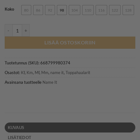
asiakkaan
arvotukseen.
Koko
80
86
92
98
104
110
116
122
128
NAME IT NMNSNOW10 toppahaalari, Dark Sapphire määrä
LISÄÄ OSTOSKORIIN
Tuotetunnus (SKU):
668799980374
Osastot:
Kf
,
Km
,
Mf
,
Mm
,
name it
,
Toppahaalarit
Avainsana tuotteelle
Name It
KUVAUS
LISÄTIEDOT