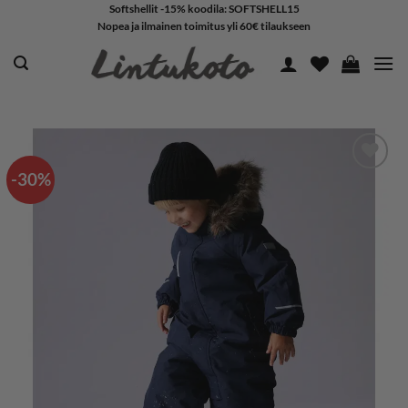
Skip
Softshellit -15% koodila: SOFTSHELL15
Nopea ja ilmainen toimitus yli 60€ tilaukseen
to
content
-30%
LISÄÄ
SUOSIKKEIHIN