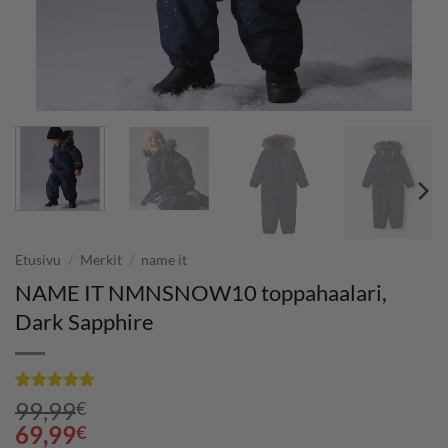
Etusivu
/
Merkit
/
name it
NAME IT NMNSNOW10 toppahaalari,
Dark Sapphire
Arvio
1
5
99,99
€
5:stä
69,99
€
perustuen